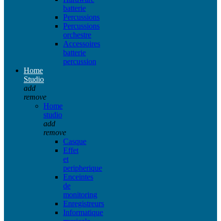
batterie
Percussions
Percussions
orchestre
Accessoires
batterie
percussion
Home
Studio
add
remove
Home
studio
add
remove
Casque
Effet
et
peripherique
Enceintes
de
monitoring
Enregistreurs
Informatique