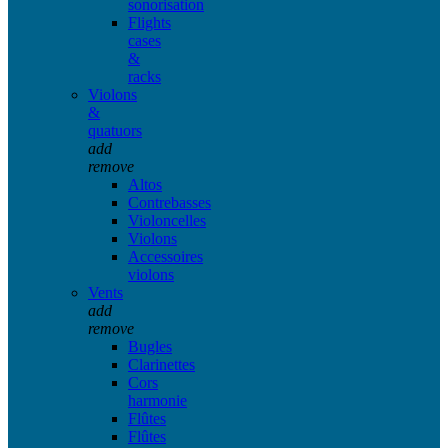
sonorisation
Flights
cases
&
racks
Violons
&
quatuors
add
remove
Altos
Contrebasses
Violoncelles
Violons
Accessoires
violons
Vents
add
remove
Bugles
Clarinettes
Cors
harmonie
Flûtes
Flûtes