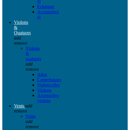
dj
Eclairage
Accessoires
dj
Violons
&
Quatuors
add
remove
Violons
&
quatuors
add
remove
Altos
Contrebasses
Violoncelles
Violons
Accessoires
violons
Vents
add
remove
Vents
add
remove