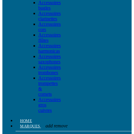
Accessoires
bugles
Accessoires
clarinettes
Accessoires
cors
Accessoires
flûtes
Accessoires
harmonicas
Accessoires
saxophones
Accessoires
trombones
Accessoires
trompettes
&
cornets
Accessoires
gros
cuivres
HOME
add
remove
MARQUES