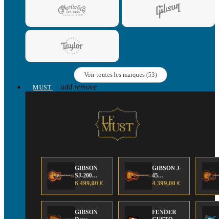
Voir toutes les marques (53)
add
remove
MUST
GIBSON
GIBSON J-
SJ-200
45
Anniversary
6 499,00 €
Anniversary
4 399,00 €
Limited
Limited
Edition
Edition
GIBSON
FENDER