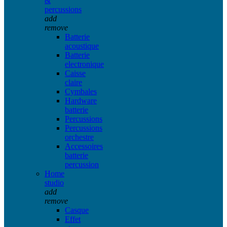
&
percussions
add
remove
Batterie
acoustique
Batterie
electronique
Caisse
claire
Cymbales
Hardware
batterie
Percussions
Percussions
orchestre
Accessoires
batterie
percussion
Home
studio
add
remove
Casque
Effet