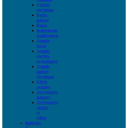
Guitare
electrique
Packs
guitare
Basse
Instruments
traditionnels
Amplis
basse
Amplis
electro-
acoustiques
Amplis
guitare
electrique
Effets
pedales
Accessoires
guitares
Accessoires
amplis
et
effets
Batteries