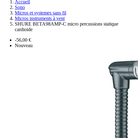
Accueil
Sono
Micros et systemes sans fil
Micros instruments à vent
SHURE BETA98AMP-C micro percussions statique
cardioide
-56,00 €
Nouveau