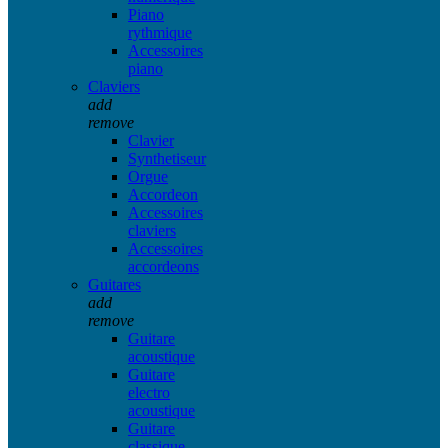
Piano
rythmique
Accessoires
piano
Claviers
add
remove
Clavier
Synthetiseur
Orgue
Accordeon
Accessoires
claviers
Accessoires
accordeons
Guitares
add
remove
Guitare
acoustique
Guitare
electro
acoustique
Guitare
classique