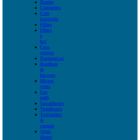
Bugles
Clarinettes
Cors
harmonie
Flûtes
Flûtes
à
bec
Gros
cuivres
Harmonicas
Hautbois
&
bassons
Micros
vents
Sax
midi
Saxophones
Trombones
Trompettes
&
cornets
Vents
divers