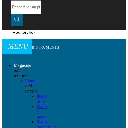
Rechercher
MENU
INSTRUMENTS
Magasins
add
remove
Pianos
add
remove
Piano
droit
Piano
à
queue
Piano
numerique