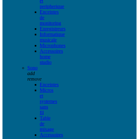
et
peripherique
Enceintes
de
monitoring
Enregistreurs
Informatique
musicale
Microphones
Accessoires
home
studio
Sono
add
remove
Enceintes
Micros
et
systemes
sans
fil
Table
de
mixage
Accessoires