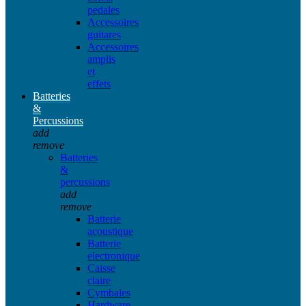
pedales
Accessoires
guitares
Accessoires
amplis
et
effets
Batteries
&
Percussions
add
remove
Batteries
&
percussions
add
remove
Batterie
acoustique
Batterie
electronique
Caisse
claire
Cymbales
Hardware