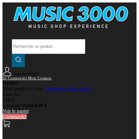
Rechercher
Se Connecter
Mon Compte
Panier
Votre panier est vide.
Commencer mes achats
0 articles
0,00 €
Livraison
Total
0,00 €
Voir le panier
Commander