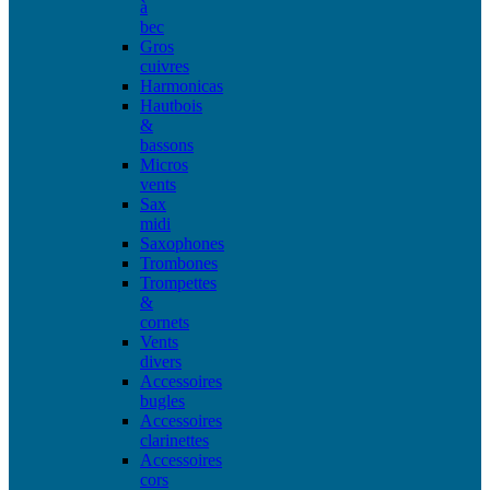
à
bec
Gros
cuivres
Harmonicas
Hautbois
&
bassons
Micros
vents
Sax
midi
Saxophones
Trombones
Trompettes
&
cornets
Vents
divers
Accessoires
bugles
Accessoires
clarinettes
Accessoires
cors