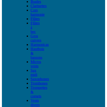
Bugles
Clarinettes
Cors
harmonie
Flûtes
Flûtes
à
bec
Gros
cuivres
Harmonicas
Hautbois
&
bassons
Micros
vents
Sax
midi
Saxophones
Trombones
Trompettes
&
cornets
Vents
divers