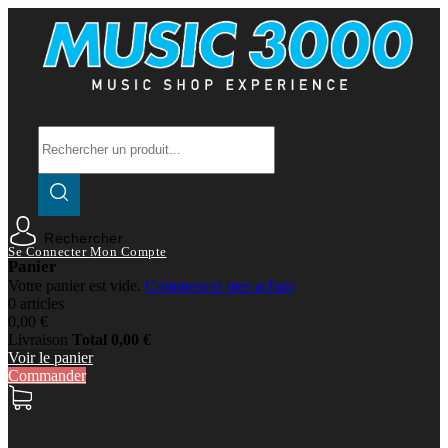
Rechercher
Se Connecter
Mon Compte
Panier
Votre panier est vide.
Commencer mes achats
0 articles
0,00 €
Livraison
Total
0,00 €
Voir le panier
Commander