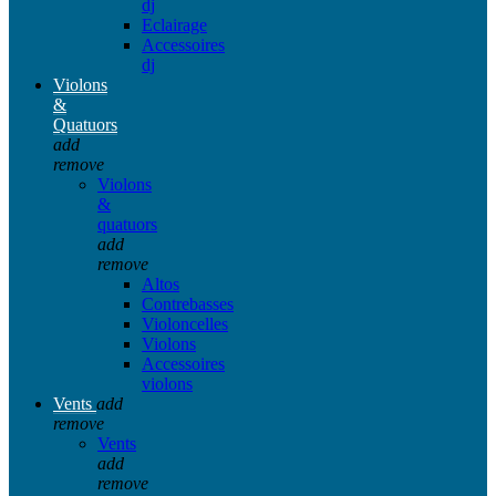
dj
Eclairage
Accessoires
dj
Violons
&
Quatuors
add
remove
Violons
&
quatuors
add
remove
Altos
Contrebasses
Violoncelles
Violons
Accessoires
violons
Vents
add
remove
Vents
add
remove