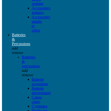
pedales
Accessoires
guitares
Accessoires
amplis
et
effets
Batteries
&
Percussions
add
remove
Batteries
&
percussions
add
remove
Batterie
acoustique
Batterie
electronique
Caisse
claire
Cymbales
Hardware