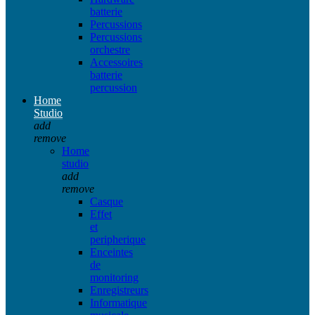
batterie
Percussions
Percussions
orchestre
Accessoires
batterie
percussion
Home
Studio
add
remove
Home
studio
add
remove
Casque
Effet
et
peripherique
Enceintes
de
monitoring
Enregistreurs
Informatique