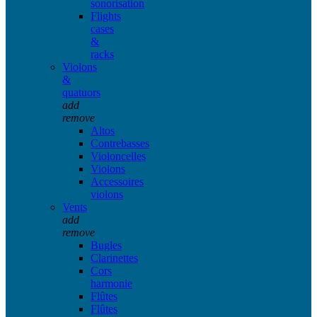
sonorisation
Flights
cases
&
racks
Violons
&
quatuors
add
remove
Altos
Contrebasses
Violoncelles
Violons
Accessoires
violons
Vents
add
remove
Bugles
Clarinettes
Cors
harmonie
Flûtes
Flûtes