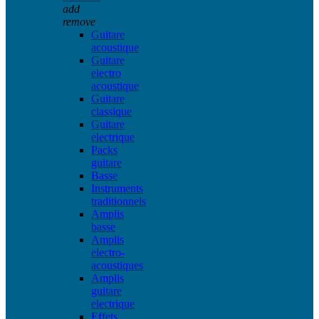
add
remove
Guitare
acoustique
Guitare
electro
acoustique
Guitare
classique
Guitare
electrique
Packs
guitare
Basse
Instruments
traditionnels
Amplis
basse
Amplis
electro-
acoustiques
Amplis
guitare
electrique
Effets