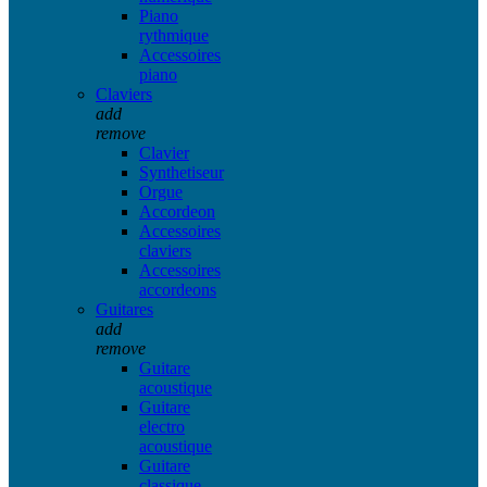
Piano
rythmique
Accessoires
piano
Claviers
add
remove
Clavier
Synthetiseur
Orgue
Accordeon
Accessoires
claviers
Accessoires
accordeons
Guitares
add
remove
Guitare
acoustique
Guitare
electro
acoustique
Guitare
classique