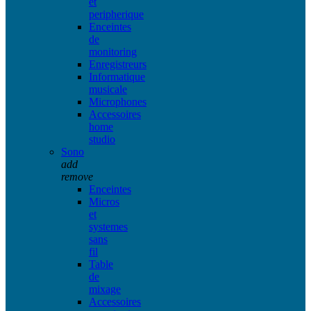
et
peripherique
Enceintes
de
monitoring
Enregistreurs
Informatique
musicale
Microphones
Accessoires
home
studio
Sono
add
remove
Enceintes
Micros
et
systemes
sans
fil
Table
de
mixage
Accessoires