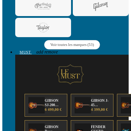
Voir toutes les marques (53)
add
remove
MUST
GIBSON
GIBSON J-
SJ-200
45
Anniversary
6 499,00 €
Anniversary
4 399,00 €
Limited
Limited
Edition
Edition
GIBSON
FENDER