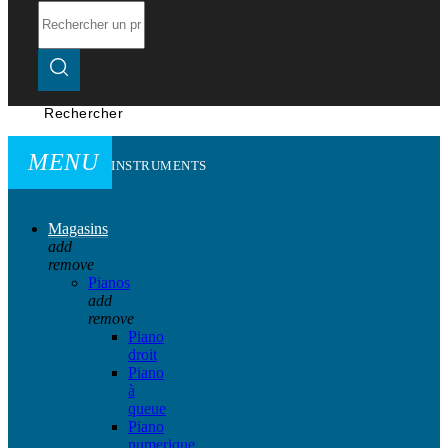
Rechercher
MENU
INSTRUMENTS
Magasins
add
remove
Pianos
add
remove
Piano
droit
Piano
à
queue
Piano
numerique