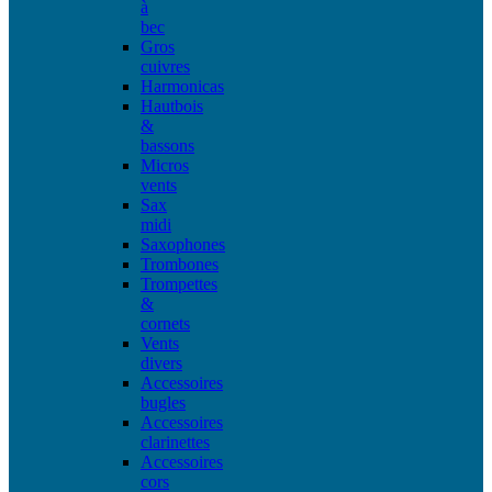
à
bec
Gros
cuivres
Harmonicas
Hautbois
&
bassons
Micros
vents
Sax
midi
Saxophones
Trombones
Trompettes
&
cornets
Vents
divers
Accessoires
bugles
Accessoires
clarinettes
Accessoires
cors