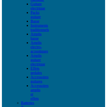
Guitare
electrique
Packs
guitare
Basse
Instruments
traditionnels
Amplis
basse
Amplis
electro-
acoustiques
Amplis
guitare
electrique
Effets
pedales
Accessoires
guitares
Accessoires
amplis
et
effets
Batteries