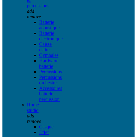
&
percussions
add
remove
Batterie
acoustique
Batterie
electronique
Caisse
claire
Cymbales
Hardware
batterie
Percussions
Percussions
orchestre
Accessoires
batterie
percussion
Home
studio
add
remove
Casque
Effet