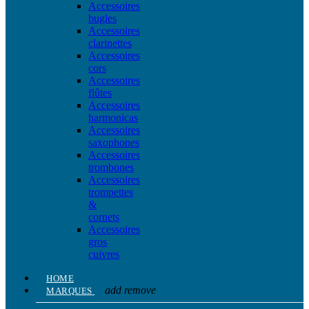
Accessoires
bugles
Accessoires
clarinettes
Accessoires
cors
Accessoires
flûtes
Accessoires
harmonicas
Accessoires
saxophones
Accessoires
trombones
Accessoires
trompettes
&
cornets
Accessoires
gros
cuivres
HOME
add
remove
MARQUES