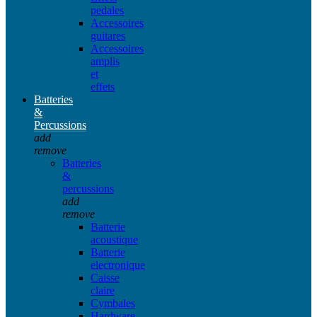
pedales
Accessoires
guitares
Accessoires
amplis
et
effets
Batteries
&
Percussions
add
remove
Batteries
&
percussions
add
remove
Batterie
acoustique
Batterie
electronique
Caisse
claire
Cymbales
Hardware