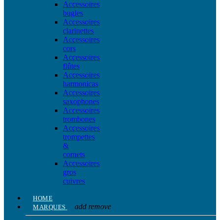
Accessoires
bugles
Accessoires
clarinettes
Accessoires
cors
Accessoires
flûtes
Accessoires
harmonicas
Accessoires
saxophones
Accessoires
trombones
Accessoires
trompettes
&
cornets
Accessoires
gros
cuivres
HOME
add
remove
MARQUES