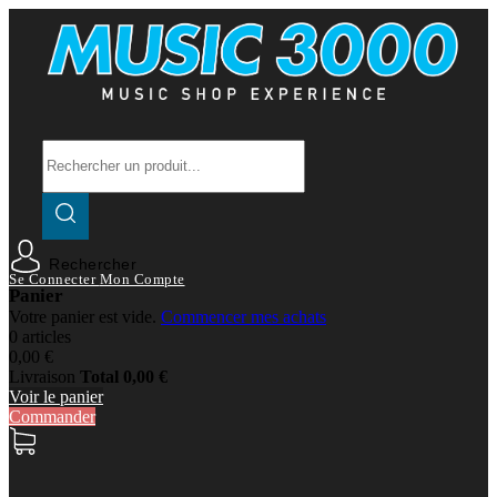
Rechercher
Se Connecter
Mon Compte
Panier
Votre panier est vide.
Commencer mes achats
0 articles
0,00 €
Livraison
Total
0,00 €
Voir le panier
Commander