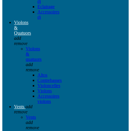
dj
Eclairage
Accessoires
dj
Violons
&
Quatuors
add
remove
Violons
&
quatuors
add
remove
Altos
Contrebasses
Violoncelles
Violons
Accessoires
violons
Vents
add
remove
Vents
add
remove