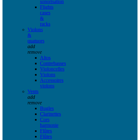
sonorisation
Flights
cases
&
racks
Violons
&
quatuors
add
remove
Altos
Contrebasses
Violoncelles
Violons
Accessoires
violons
Vents
add
remove
Bugles
Clarinettes
Cors
harmonie
Flûtes
Flûtes