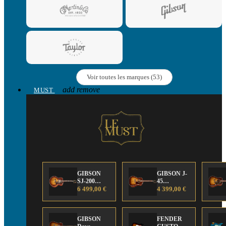
Voir toutes les marques (53)
add
remove
MUST
GIBSON
GIBSON J-
SJ-200
45
Anniversary
6 499,00 €
Anniversary
4 399,00 €
Limited
Limited
Edition
Edition
GIBSON
FENDER