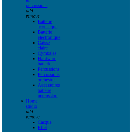
&
percussions
add
remove
Batterie
acoustique
Batterie
electronique
Caisse
claire
Cymbales
Hardware
batterie
Percussions
Percussions
orchestre
Accessoires
batterie
percussion
Home
studio
add
remove
Casque
Effet