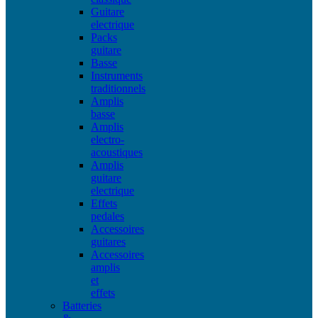
Guitare
electrique
Packs
guitare
Basse
Instruments
traditionnels
Amplis
basse
Amplis
electro-
acoustiques
Amplis
guitare
electrique
Effets
pedales
Accessoires
guitares
Accessoires
amplis
et
effets
Batteries