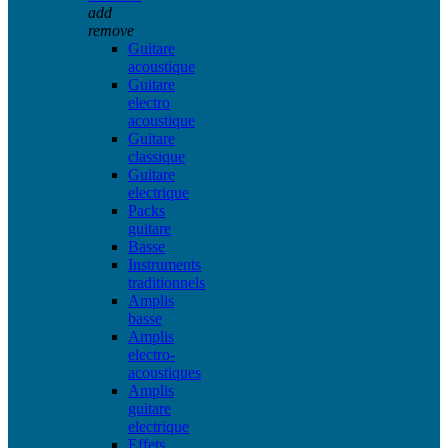
add
remove
Guitare
acoustique
Guitare
electro
acoustique
Guitare
classique
Guitare
electrique
Packs
guitare
Basse
Instruments
traditionnels
Amplis
basse
Amplis
electro-
acoustiques
Amplis
guitare
electrique
Effets