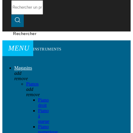
Rechercher
MENU
INSTRUMENTS
Magasins
add
remove
Pianos
add
remove
Piano
droit
Piano
à
queue
Piano
numerique