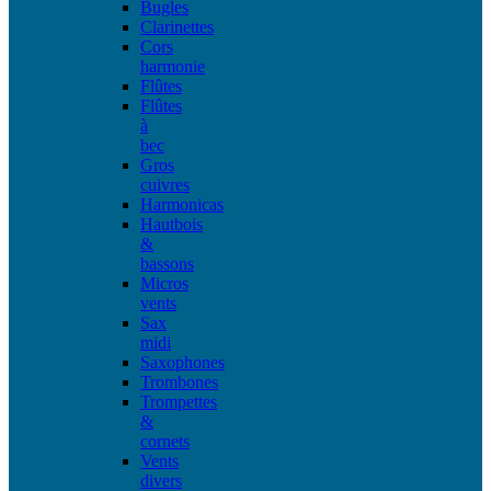
Bugles
Clarinettes
Cors
harmonie
Flûtes
Flûtes
à
bec
Gros
cuivres
Harmonicas
Hautbois
&
bassons
Micros
vents
Sax
midi
Saxophones
Trombones
Trompettes
&
cornets
Vents
divers