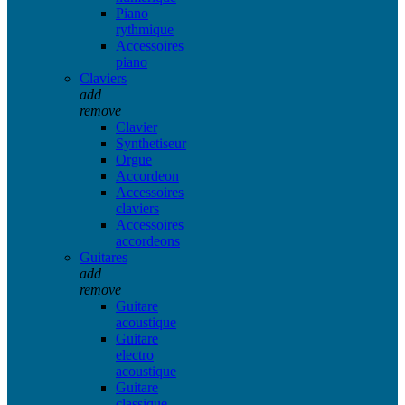
Piano
rythmique
Accessoires
piano
Claviers
add
remove
Clavier
Synthetiseur
Orgue
Accordeon
Accessoires
claviers
Accessoires
accordeons
Guitares
add
remove
Guitare
acoustique
Guitare
electro
acoustique
Guitare
classique