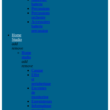
batterie
Percussions
Percussions
orchestre
Accessoires
batterie
percussion
Home
Studio
add
remove
Home
studio
add
remove
Casque
Effet
et
peripherique
Enceintes
de
monitoring
Enregistreurs
Informatique