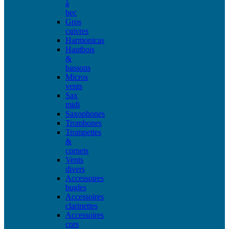
à
bec
Gros
cuivres
Harmonicas
Hautbois
&
bassons
Micros
vents
Sax
midi
Saxophones
Trombones
Trompettes
&
cornets
Vents
divers
Accessoires
bugles
Accessoires
clarinettes
Accessoires
cors