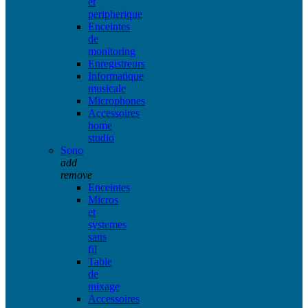
et
peripherique
Enceintes
de
monitoring
Enregistreurs
Informatique
musicale
Microphones
Accessoires
home
studio
Sono
add
remove
Enceintes
Micros
et
systemes
sans
fil
Table
de
mixage
Accessoires