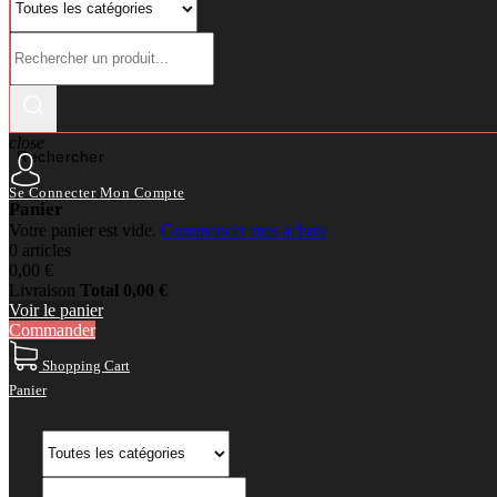
close
Rechercher
Se Connecter
Mon Compte
Panier
Votre panier est vide.
Commencer mes achats
0 articles
0,00 €
Livraison
Total
0,00 €
Voir le panier
Commander
Shopping Cart
Panier