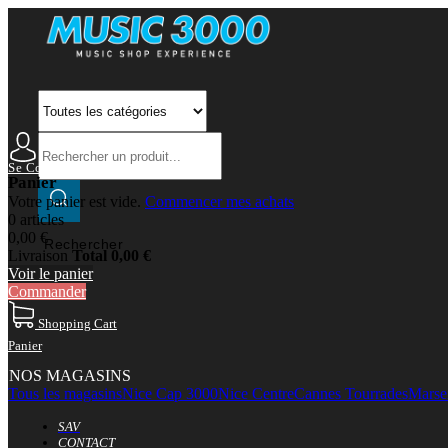
Se Connecter
Mon Compte
Panier
Votre panier est vide.
Commencer mes achats
0 articles
0,00 €
Rechercher
Livraison
Total
0,00 €
Voir le panier
Commander
Shopping Cart
Panier
NOS MAGASINS
Tous les magasins
Nice Cap 3000
Nice Centre
Cannes Tourrades
Marsei
SAV
CONTACT