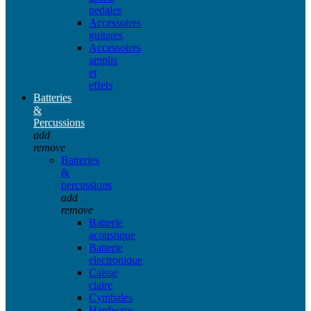
pedales
Accessoires
guitares
Accessoires
amplis
et
effets
Batteries
&
Percussions
add
remove
Batteries
&
percussions
add
remove
Batterie
acoustique
Batterie
electronique
Caisse
claire
Cymbales
Hardware