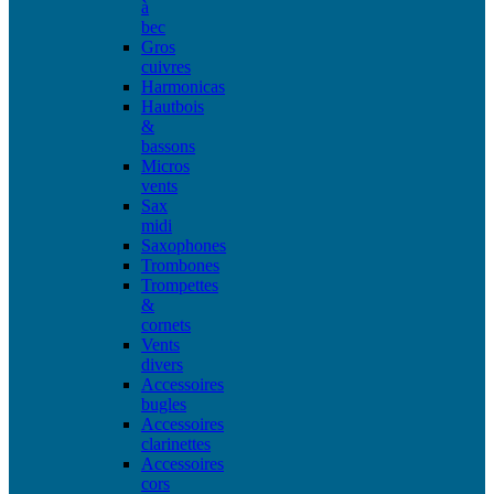
à
bec
Gros
cuivres
Harmonicas
Hautbois
&
bassons
Micros
vents
Sax
midi
Saxophones
Trombones
Trompettes
&
cornets
Vents
divers
Accessoires
bugles
Accessoires
clarinettes
Accessoires
cors