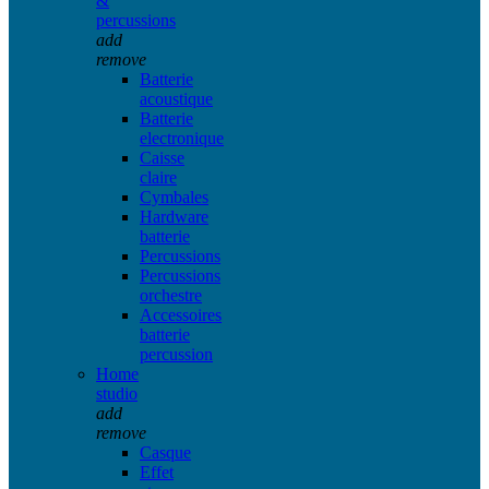
&
percussions
add
remove
Batterie
acoustique
Batterie
electronique
Caisse
claire
Cymbales
Hardware
batterie
Percussions
Percussions
orchestre
Accessoires
batterie
percussion
Home
studio
add
remove
Casque
Effet