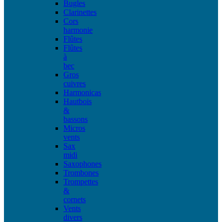
Bugles
Clarinettes
Cors
harmonie
Flûtes
Flûtes
à
bec
Gros
cuivres
Harmonicas
Hautbois
&
bassons
Micros
vents
Sax
midi
Saxophones
Trombones
Trompettes
&
cornets
Vents
divers