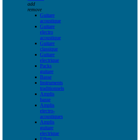
add
remove
Guitare
acoustique
Guitare
electro
acoustique
Guitare
classique
Guitare
electrique
Packs
guitare
Basse
Instruments
traditionnels
Amplis
basse
Amplis
electro-
acoustiques
Amplis
guitare
electrique
Effets