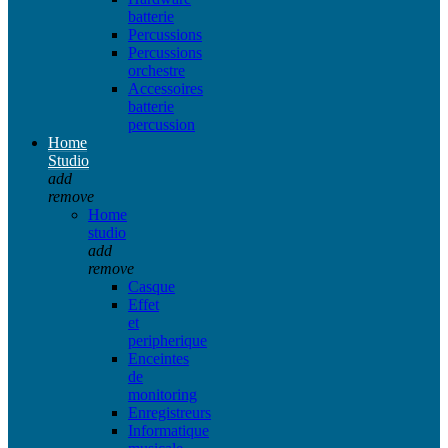
batterie
Percussions
Percussions
orchestre
Accessoires
batterie
percussion
Home
Studio
add
remove
Home
studio
add
remove
Casque
Effet
et
peripherique
Enceintes
de
monitoring
Enregistreurs
Informatique