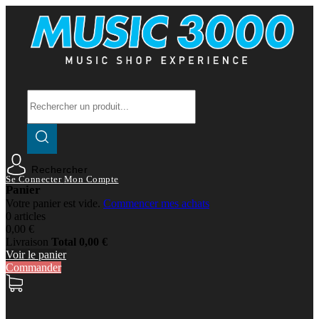
Rechercher
Se Connecter
Mon Compte
Panier
Votre panier est vide.
Commencer mes achats
0 articles
0,00 €
Livraison
Total
0,00 €
Voir le panier
Commander