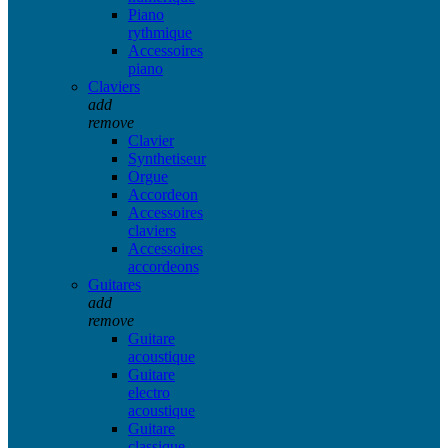
Piano
rythmique
Accessoires
piano
Claviers
add
remove
Clavier
Synthetiseur
Orgue
Accordeon
Accessoires
claviers
Accessoires
accordeons
Guitares
add
remove
Guitare
acoustique
Guitare
electro
acoustique
Guitare
classique