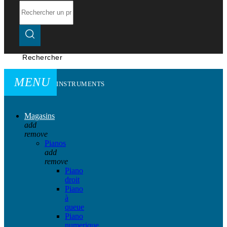
Rechercher
MENU
INSTRUMENTS
Magasins
add
remove
Pianos
add
remove
Piano
droit
Piano
à
queue
Piano
numerique