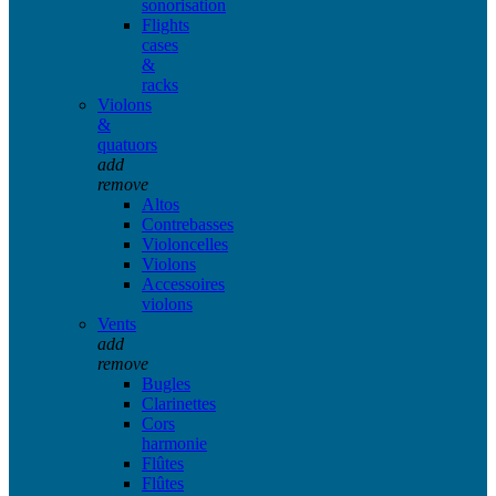
sonorisation
Flights
cases
&
racks
Violons
&
quatuors
add
remove
Altos
Contrebasses
Violoncelles
Violons
Accessoires
violons
Vents
add
remove
Bugles
Clarinettes
Cors
harmonie
Flûtes
Flûtes