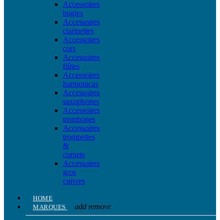
Accessoires
bugles
Accessoires
clarinettes
Accessoires
cors
Accessoires
flûtes
Accessoires
harmonicas
Accessoires
saxophones
Accessoires
trombones
Accessoires
trompettes
&
cornets
Accessoires
gros
cuivres
HOME
add
remove
MARQUES