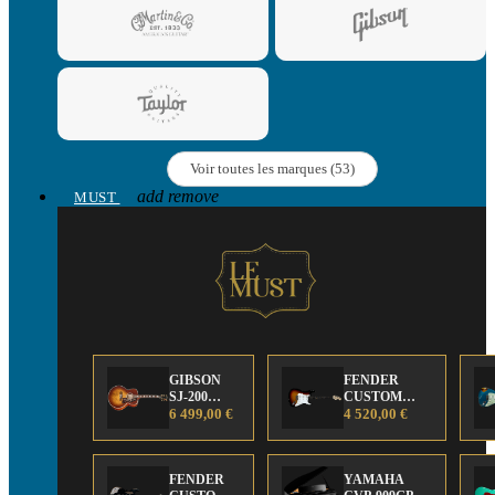
Voir toutes les marques (53)
add
remove
MUST
GIBSON
FENDER
SJ-200
CUSTOM
Anniversary
6 499,00 €
SHOP Strat 63'
4 520,00 €
Limited
NOS Sunburst
Edition
FENDER
YAMAHA