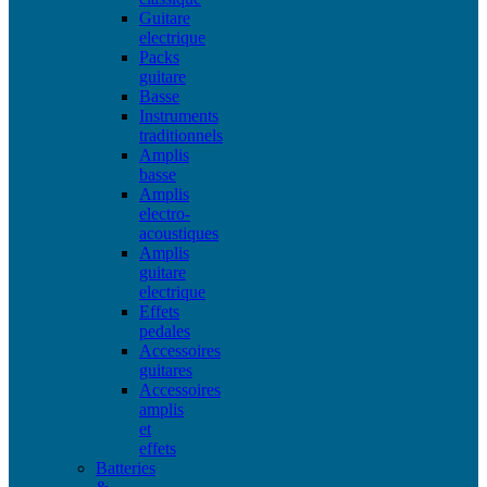
Guitare
electrique
Packs
guitare
Basse
Instruments
traditionnels
Amplis
basse
Amplis
electro-
acoustiques
Amplis
guitare
electrique
Effets
pedales
Accessoires
guitares
Accessoires
amplis
et
effets
Batteries