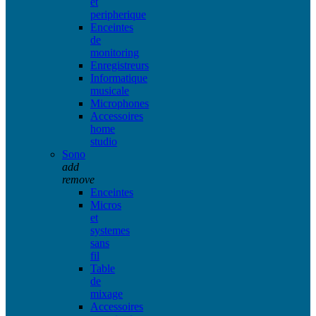
et
peripherique
Enceintes
de
monitoring
Enregistreurs
Informatique
musicale
Microphones
Accessoires
home
studio
Sono
add
remove
Enceintes
Micros
et
systemes
sans
fil
Table
de
mixage
Accessoires