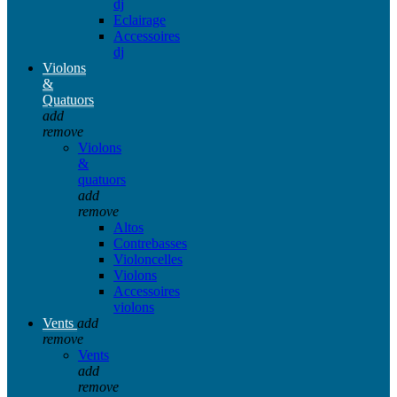
dj
Eclairage
Accessoires
dj
Violons
&
Quatuors
add
remove
Violons
&
quatuors
add
remove
Altos
Contrebasses
Violoncelles
Violons
Accessoires
violons
Vents
add
remove
Vents
add
remove