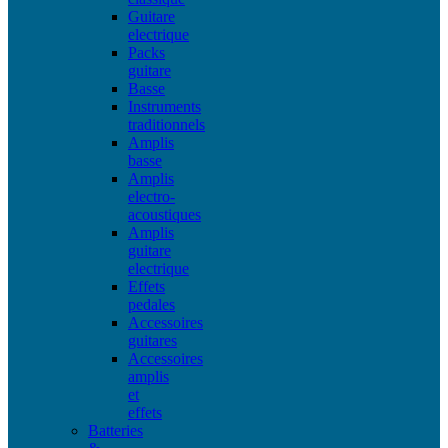
Guitare
electrique
Packs
guitare
Basse
Instruments
traditionnels
Amplis
basse
Amplis
electro-
acoustiques
Amplis
guitare
electrique
Effets
pedales
Accessoires
guitares
Accessoires
amplis
et
effets
Batteries