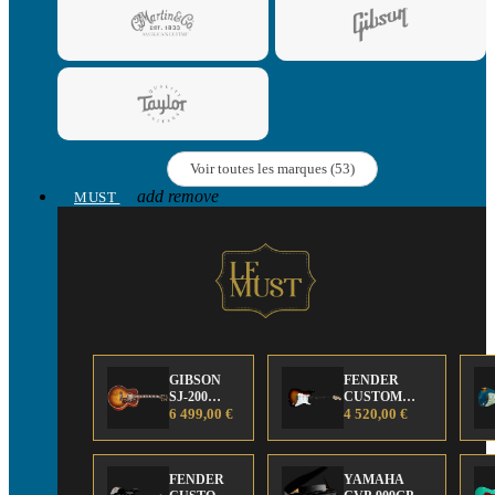
Voir toutes les marques (53)
add
remove
MUST
GIBSON
FENDER
SJ-200
CUSTOM
Anniversary
6 499,00 €
SHOP Strat 63'
4 520,00 €
Limited
NOS Sunburst
Edition
FENDER
YAMAHA