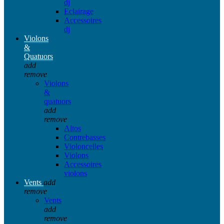
dj
Eclairage
Accessoires
dj
Violons
&
Quatuors
add
remove
Violons
&
quatuors
add
remove
Altos
Contrebasses
Violoncelles
Violons
Accessoires
violons
Vents
add
remove
Vents
add
remove