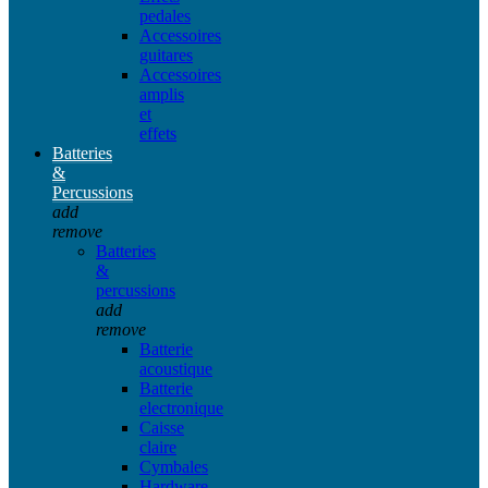
pedales
Accessoires
guitares
Accessoires
amplis
et
effets
Batteries
&
Percussions
add
remove
Batteries
&
percussions
add
remove
Batterie
acoustique
Batterie
electronique
Caisse
claire
Cymbales
Hardware