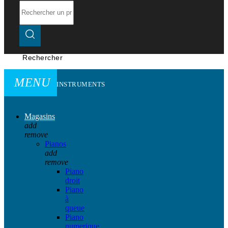
Rechercher
MENU
INSTRUMENTS
Magasins
add
remove
Pianos
add
remove
Piano
droit
Piano
à
queue
Piano
numerique