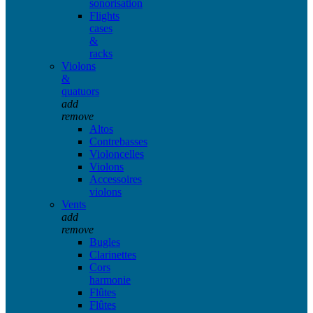
sonorisation
Flights
cases
&
racks
Violons
&
quatuors
add
remove
Altos
Contrebasses
Violoncelles
Violons
Accessoires
violons
Vents
add
remove
Bugles
Clarinettes
Cors
harmonie
Flûtes
Flûtes