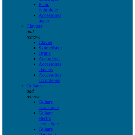
Piano
rythmique
Accessoires
piano
Claviers
add
remove
Clavier
Synthetiseur
Orgue
Accordeon
Accessoires
claviers
Accessoires
accordeons
Guitares
add
remove
Guitare
acoustique
Guitare
electro
acoustique
Guitare
classique