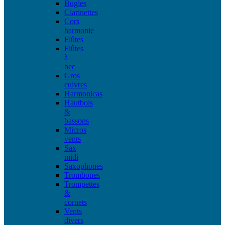
Bugles
Clarinettes
Cors
harmonie
Flûtes
Flûtes
à
bec
Gros
cuivres
Harmonicas
Hautbois
&
bassons
Micros
vents
Sax
midi
Saxophones
Trombones
Trompettes
&
cornets
Vents
divers