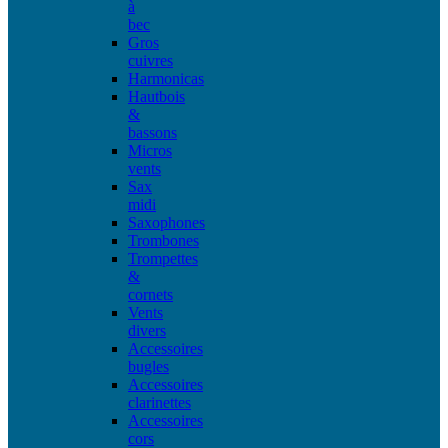
à
bec
Gros
cuivres
Harmonicas
Hautbois
&
bassons
Micros
vents
Sax
midi
Saxophones
Trombones
Trompettes
&
cornets
Vents
divers
Accessoires
bugles
Accessoires
clarinettes
Accessoires
cors