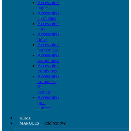
Accessoires
bugles
Accessoires
clarinettes
Accessoires
cors
Accessoires
flûtes
Accessoires
harmonicas
Accessoires
saxophones
Accessoires
trombones
Accessoires
trompettes
&
cornets
Accessoires
gros
cuivres
HOME
add
remove
MARQUES