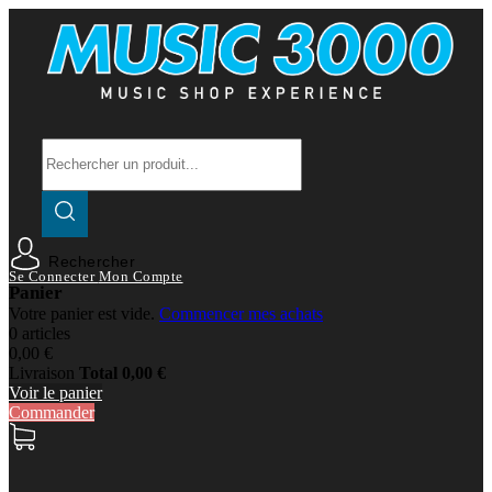
Rechercher
Se Connecter
Mon Compte
Panier
Votre panier est vide.
Commencer mes achats
0 articles
0,00 €
Livraison
Total
0,00 €
Voir le panier
Commander