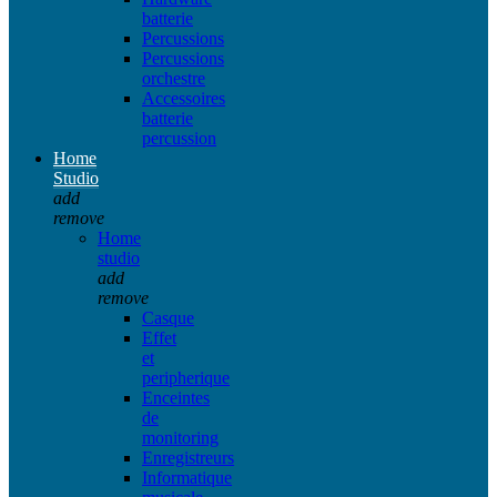
batterie
Percussions
Percussions
orchestre
Accessoires
batterie
percussion
Home
Studio
add
remove
Home
studio
add
remove
Casque
Effet
et
peripherique
Enceintes
de
monitoring
Enregistreurs
Informatique