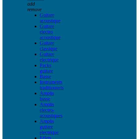
add
remove
Guitare
acoustique
Guitare
electro
acoustique
Guitare
classique
Guitare
electrique
Packs
guitare
Basse
Instruments
traditionnels
Amplis
basse
Amplis
electro-
acoustiques
Amplis
guitare
electrique
Effets