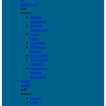
&
percussions
add
remove
Batterie
acoustique
Batterie
electronique
Caisse
claire
Cymbales
Hardware
batterie
Percussions
Percussions
orchestre
Accessoires
batterie
percussion
Home
studio
add
remove
Casque
Effet