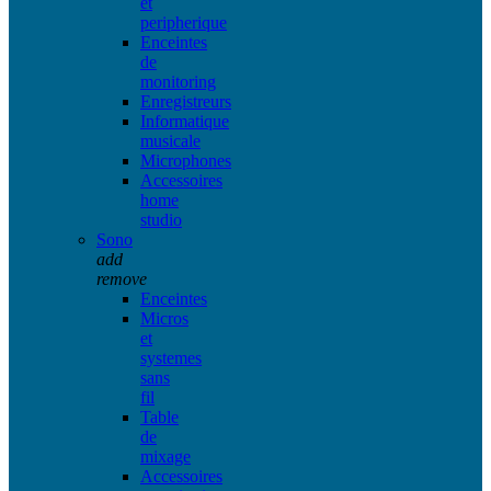
et
peripherique
Enceintes
de
monitoring
Enregistreurs
Informatique
musicale
Microphones
Accessoires
home
studio
Sono
add
remove
Enceintes
Micros
et
systemes
sans
fil
Table
de
mixage
Accessoires