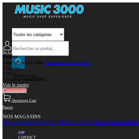
Se Connecter
Mon Compte
Panier
Votre panier est vide.
Commencer mes achats
0 articles
0,00 €
Rechercher
Livraison
Total
0,00 €
Voir le panier
Commander
Shopping Cart
Panier
NOS MAGASINS
Tous les magasins
Nice Cap 3000
Nice Centre
Cannes Tourrades
Marsei
SAV
CONTACT