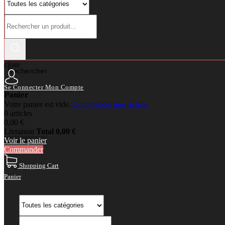
close
Rechercher
Se Connecter
Mon Compte
Panier
Votre panier est vide.
Commencer mes achats
0 articles
0,00 €
Livraison
Total
0,00 €
Voir le panier
Commander
Shopping Cart
Panier