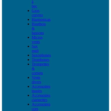
à
bec
Gros
cuivres
Harmonicas
Hautbois
&
bassons
Micros
vents
Sax
midi
Saxophones
Trombones
Trompettes
&
cornets
Vents
divers
Accessoires
bugles
Accessoires
clarinettes
Accessoires
cors