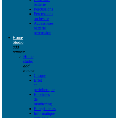
batterie
Percussions
Percussions
orchestre
Accessoires
batterie
percussion
Home
Studio
add
remove
Home
studio
add
remove
Casque
Effet
et
peripherique
Enceintes
de
monitoring
Enregistreurs
Informatique