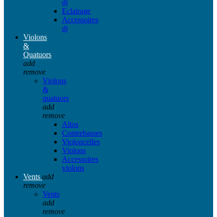
dj
Eclairage
Accessoires
dj
Violons
&
Quatuors
add
remove
Violons
&
quatuors
add
remove
Altos
Contrebasses
Violoncelles
Violons
Accessoires
violons
Vents
add
remove
Vents
add
remove