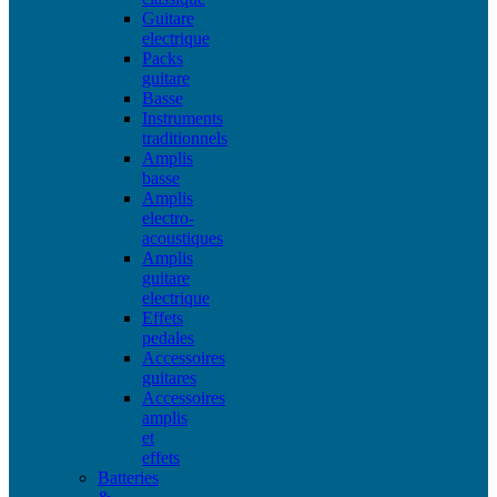
Guitare
electrique
Packs
guitare
Basse
Instruments
traditionnels
Amplis
basse
Amplis
electro-
acoustiques
Amplis
guitare
electrique
Effets
pedales
Accessoires
guitares
Accessoires
amplis
et
effets
Batteries