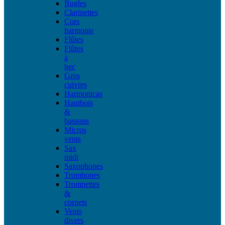
Bugles
Clarinettes
Cors
harmonie
Flûtes
Flûtes
à
bec
Gros
cuivres
Harmonicas
Hautbois
&
bassons
Micros
vents
Sax
midi
Saxophones
Trombones
Trompettes
&
cornets
Vents
divers