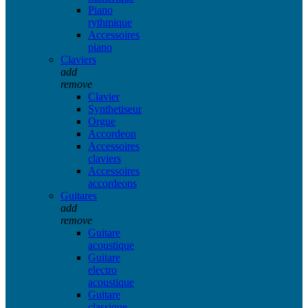
Piano
rythmique
Accessoires
piano
Claviers
add
remove
Clavier
Synthetiseur
Orgue
Accordeon
Accessoires
claviers
Accessoires
accordeons
Guitares
add
remove
Guitare
acoustique
Guitare
electro
acoustique
Guitare
classique