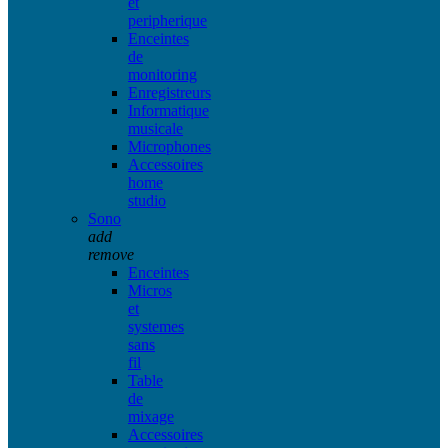
et
peripherique
Enceintes
de
monitoring
Enregistreurs
Informatique
musicale
Microphones
Accessoires
home
studio
Sono
add
remove
Enceintes
Micros
et
systemes
sans
fil
Table
de
mixage
Accessoires