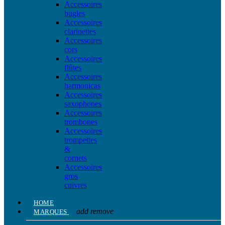
Accessoires
bugles
Accessoires
clarinettes
Accessoires
cors
Accessoires
flûtes
Accessoires
harmonicas
Accessoires
saxophones
Accessoires
trombones
Accessoires
trompettes
&
cornets
Accessoires
gros
cuivres
HOME
add
remove
MARQUES