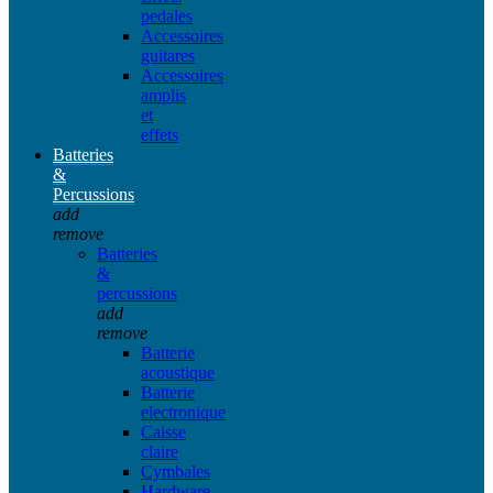
pedales
Accessoires
guitares
Accessoires
amplis
et
effets
Batteries
&
Percussions
add
remove
Batteries
&
percussions
add
remove
Batterie
acoustique
Batterie
electronique
Caisse
claire
Cymbales
Hardware