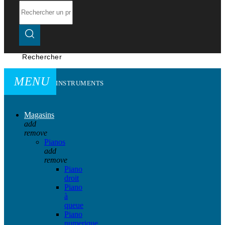
Rechercher
MENU
INSTRUMENTS
Magasins
add
remove
Pianos
add
remove
Piano
droit
Piano
à
queue
Piano
numerique