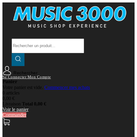
Rechercher
Se Connecter
Mon Compte
Panier
Votre panier est vide.
Commencer mes achats
0 articles
0,00 €
Livraison
Total
0,00 €
Voir le panier
Commander