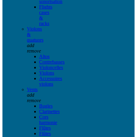
sonorisation
Flights
cases
&
racks
Violons
&
quatuors
add
remove
Altos
Contrebasses
Violoncelles
Violons
Accessoires
violons
Vents
add
remove
Bugles
Clarinettes
Cors
harmonie
Flûtes
Flûtes