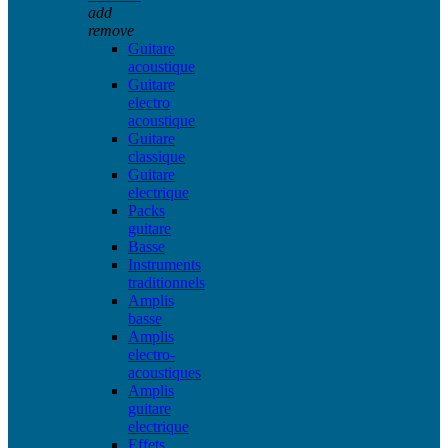
add
remove
Guitare
acoustique
Guitare
electro
acoustique
Guitare
classique
Guitare
electrique
Packs
guitare
Basse
Instruments
traditionnels
Amplis
basse
Amplis
electro-
acoustiques
Amplis
guitare
electrique
Effets