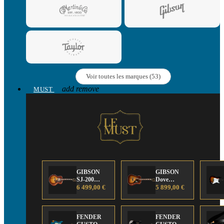
Voir toutes les marques (53)
add
remove
MUST
GIBSON
GIBSON
SJ-200
Dove
Anniversary
6 499,00 €
Anniversary
5 899,00 €
Limited
Limited
Edition
Edition
FENDER
FENDER