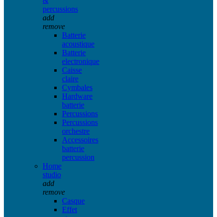
&
percussions
add
remove
Batterie
acoustique
Batterie
electronique
Caisse
claire
Cymbales
Hardware
batterie
Percussions
Percussions
orchestre
Accessoires
batterie
percussion
Home
studio
add
remove
Casque
Effet