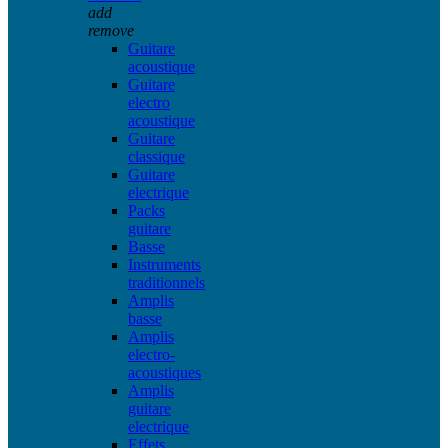
add
remove
Guitare
acoustique
Guitare
electro
acoustique
Guitare
classique
Guitare
electrique
Packs
guitare
Basse
Instruments
traditionnels
Amplis
basse
Amplis
electro-
acoustiques
Amplis
guitare
electrique
Effets