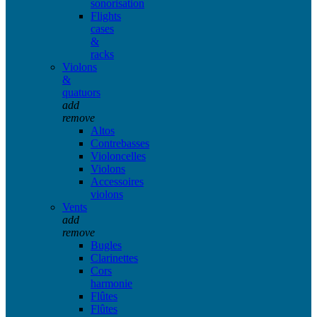
sonorisation
Flights
cases
&
racks
Violons
&
quatuors
add
remove
Altos
Contrebasses
Violoncelles
Violons
Accessoires
violons
Vents
add
remove
Bugles
Clarinettes
Cors
harmonie
Flûtes
Flûtes