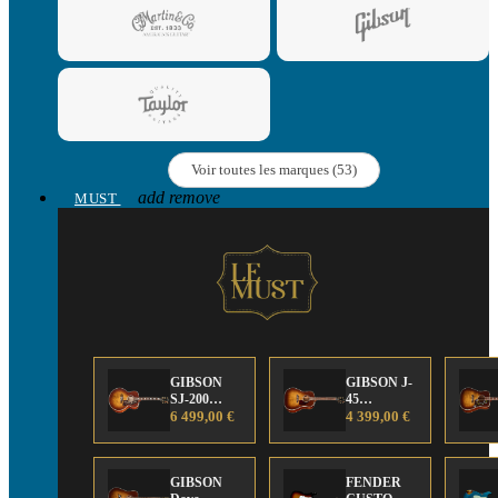
Voir toutes les marques (53)
add
remove
MUST
GIBSON
GIBSON J-
SJ-200
45
Anniversary
6 499,00 €
Anniversary
4 399,00 €
Limited
Limited
Edition
Edition
GIBSON
FENDER