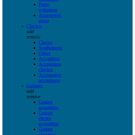
Piano
rythmique
Accessoires
piano
Claviers
add
remove
Clavier
Synthetiseur
Orgue
Accordeon
Accessoires
claviers
Accessoires
accordeons
Guitares
add
remove
Guitare
acoustique
Guitare
electro
acoustique
Guitare
classique