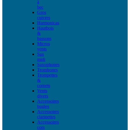
à
bec
Gros
cuivres
Harmonicas
Hautbois
&
bassons
Micros
vents
Sax
midi
Saxophones
Trombones
Trompettes
&
cornets
Vents
divers
Accessoires
bugles
Accessoires
clarinettes
Accessoires
cors