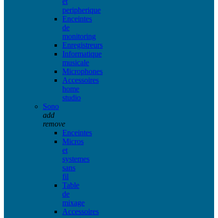
et
peripherique
Enceintes
de
monitoring
Enregistreurs
Informatique
musicale
Microphones
Accessoires
home
studio
Sono
add
remove
Enceintes
Micros
et
systemes
sans
fil
Table
de
mixage
Accessoires