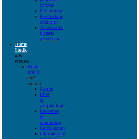
batterie
Percussions
Percussions
orchestre
Accessoires
batterie
percussion
Home
Studio
add
remove
Home
studio
add
remove
Casque
Effet
et
peripherique
Enceintes
de
monitoring
Enregistreurs
Informatique