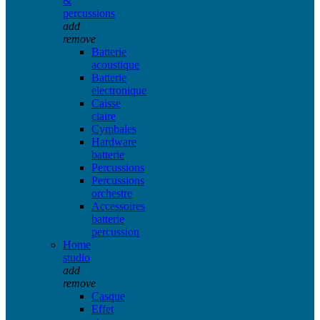
&
percussions
add
remove
Batterie
acoustique
Batterie
electronique
Caisse
claire
Cymbales
Hardware
batterie
Percussions
Percussions
orchestre
Accessoires
batterie
percussion
Home
studio
add
remove
Casque
Effet