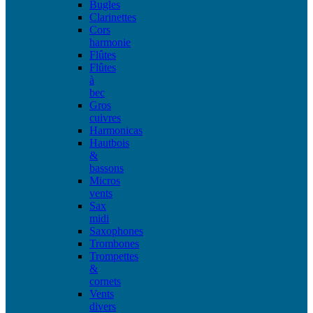
Bugles
Clarinettes
Cors
harmonie
Flûtes
Flûtes
à
bec
Gros
cuivres
Harmonicas
Hautbois
&
bassons
Micros
vents
Sax
midi
Saxophones
Trombones
Trompettes
&
cornets
Vents
divers