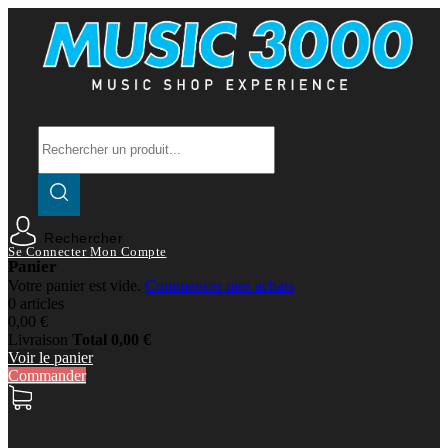
Rechercher
Se Connecter
Mon Compte
Panier
Votre panier est vide.
Commencer mes achats
0 articles
0,00 €
Livraison
Total
0,00 €
Voir le panier
Commander