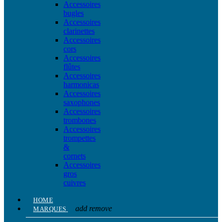
Accessoires
bugles
Accessoires
clarinettes
Accessoires
cors
Accessoires
flûtes
Accessoires
harmonicas
Accessoires
saxophones
Accessoires
trombones
Accessoires
trompettes
&
cornets
Accessoires
gros
cuivres
HOME
add
remove
MARQUES