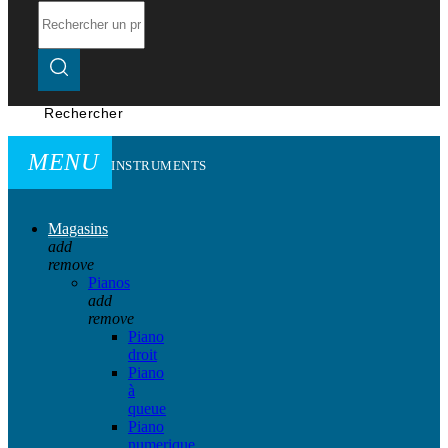
Rechercher
MENU
INSTRUMENTS
Magasins
add
remove
Pianos
add
remove
Piano
droit
Piano
à
queue
Piano
numerique