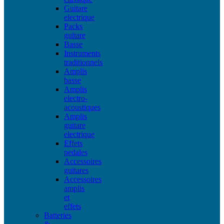
Guitare
electrique
Packs
guitare
Basse
Instruments
traditionnels
Amplis
basse
Amplis
electro-
acoustiques
Amplis
guitare
electrique
Effets
pedales
Accessoires
guitares
Accessoires
amplis
et
effets
Batteries