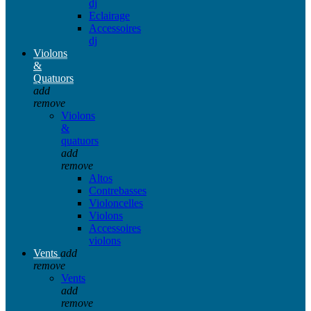
dj
Eclairage
Accessoires
dj
Violons
&
Quatuors
add
remove
Violons
&
quatuors
add
remove
Altos
Contrebasses
Violoncelles
Violons
Accessoires
violons
Vents
add
remove
Vents
add
remove