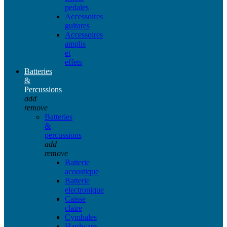
pedales
Accessoires
guitares
Accessoires
amplis
et
effets
Batteries
&
Percussions
add
remove
Batteries
&
percussions
add
remove
Batterie
acoustique
Batterie
electronique
Caisse
claire
Cymbales
Hardware