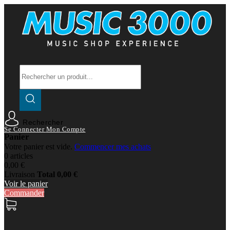
Rechercher
Se Connecter
Mon Compte
Panier
Votre panier est vide.
Commencer mes achats
0 articles
0,00 €
Livraison
Total
0,00 €
Voir le panier
Commander