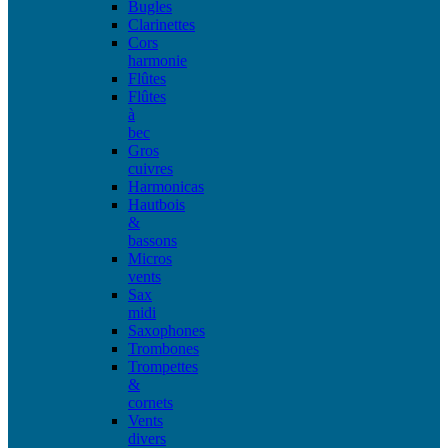
Bugles
Clarinettes
Cors
harmonie
Flûtes
Flûtes
à
bec
Gros
cuivres
Harmonicas
Hautbois
&
bassons
Micros
vents
Sax
midi
Saxophones
Trombones
Trompettes
&
cornets
Vents
divers