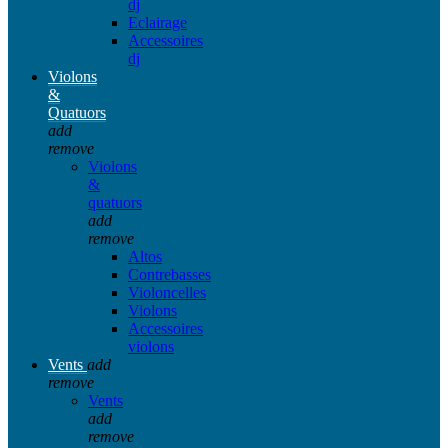
dj
Eclairage
Accessoires
dj
Violons
&
Quatuors
add
remove
Violons
&
quatuors
add
remove
Altos
Contrebasses
Violoncelles
Violons
Accessoires
violons
Vents
add
remove
Vents
add
remove