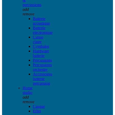
&
percussions
add
remove
Batterie
acoustique
Batterie
electronique
Caisse
claire
Cymbales
Hardware
batterie
Percussions
Percussions
orchestre
Accessoires
batterie
percussion
Home
studio
add
remove
Casque
Effet