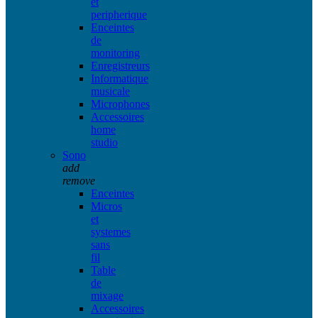
et
peripherique
Enceintes
de
monitoring
Enregistreurs
Informatique
musicale
Microphones
Accessoires
home
studio
Sono
add
remove
Enceintes
Micros
et
systemes
sans
fil
Table
de
mixage
Accessoires