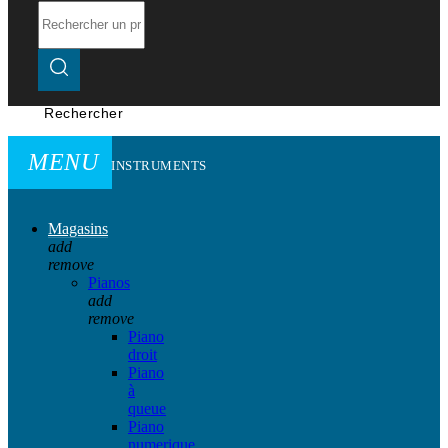
Rechercher
MENU
INSTRUMENTS
Magasins
add
remove
Pianos
add
remove
Piano
droit
Piano
à
queue
Piano
numerique