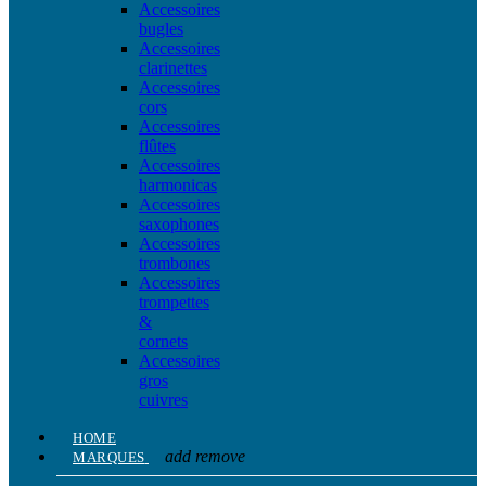
Accessoires
bugles
Accessoires
clarinettes
Accessoires
cors
Accessoires
flûtes
Accessoires
harmonicas
Accessoires
saxophones
Accessoires
trombones
Accessoires
trompettes
&
cornets
Accessoires
gros
cuivres
HOME
add
remove
MARQUES