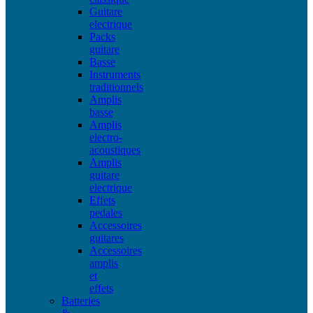
Guitare
electrique
Packs
guitare
Basse
Instruments
traditionnels
Amplis
basse
Amplis
electro-
acoustiques
Amplis
guitare
electrique
Effets
pedales
Accessoires
guitares
Accessoires
amplis
et
effets
Batteries