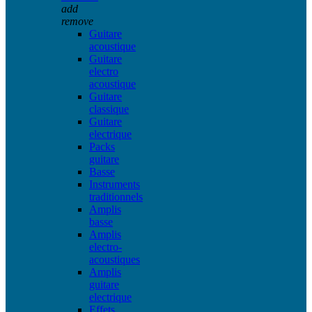
add
remove
Guitare
acoustique
Guitare
electro
acoustique
Guitare
classique
Guitare
electrique
Packs
guitare
Basse
Instruments
traditionnels
Amplis
basse
Amplis
electro-
acoustiques
Amplis
guitare
electrique
Effets