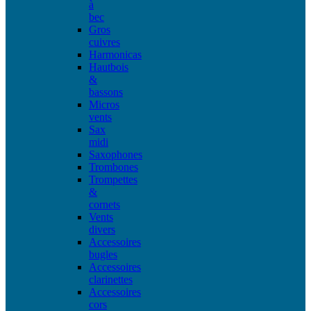
à
bec
Gros
cuivres
Harmonicas
Hautbois
&
bassons
Micros
vents
Sax
midi
Saxophones
Trombones
Trompettes
&
cornets
Vents
divers
Accessoires
bugles
Accessoires
clarinettes
Accessoires
cors