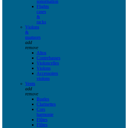
sonorisation
Flights
cases
&
racks
Violons
&
quatuors
add
remove
Altos
Contrebasses
Violoncelles
Violons
Accessoires
violons
Vents
add
remove
Bugles
Clarinettes
Cors
harmonie
Flûtes
Flûtes