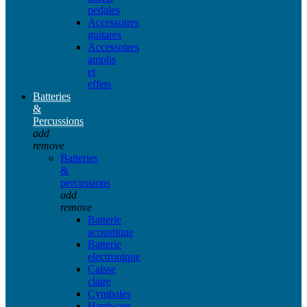
pedales
Accessoires
guitares
Accessoires
amplis
et
effets
Batteries
&
Percussions
add
remove
Batteries
&
percussions
add
remove
Batterie
acoustique
Batterie
electronique
Caisse
claire
Cymbales
Hardware