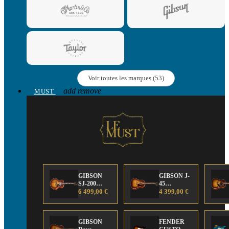
Voir toutes les marques (53)
add
remove
MUST
GIBSON
GIBSON J-
SJ-200
45
Anniversary
6 499,00 €
Anniversary
4 399,00 €
Limited
Limited
Edition
Edition
GIBSON
FENDER