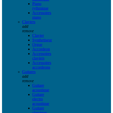
Piano
rythmique
Accessoires
piano
Claviers
add
remove
Clavier
Synthetiseur
Orgue
Accordeon
Accessoires
claviers
Accessoires
accordeons
Guitares
add
remove
Guitare
acoustique
Guitare
electro
acoustique
Guitare
classique