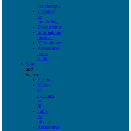
et
peripherique
Enceintes
de
monitoring
Enregistreurs
Informatique
musicale
Microphones
Accessoires
home
studio
Sono
add
remove
Enceintes
Micros
et
systemes
sans
fil
Table
de
mixage
Accessoires