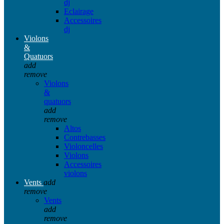
dj
Eclairage
Accessoires
dj
Violons
&
Quatuors
add
remove
Violons
&
quatuors
add
remove
Altos
Contrebasses
Violoncelles
Violons
Accessoires
violons
Vents
add
remove
Vents
add
remove