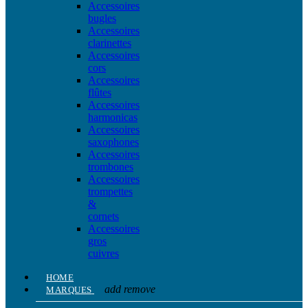
Accessoires
bugles
Accessoires
clarinettes
Accessoires
cors
Accessoires
flûtes
Accessoires
harmonicas
Accessoires
saxophones
Accessoires
trombones
Accessoires
trompettes
&
cornets
Accessoires
gros
cuivres
HOME
add
remove
MARQUES