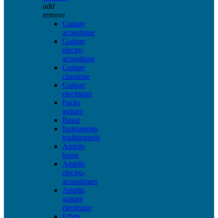
add
remove
Guitare
acoustique
Guitare
electro
acoustique
Guitare
classique
Guitare
electrique
Packs
guitare
Basse
Instruments
traditionnels
Amplis
basse
Amplis
electro-
acoustiques
Amplis
guitare
electrique
Effets