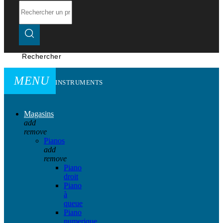
Rechercher
MENU
INSTRUMENTS
Magasins
add
remove
Pianos
add
remove
Piano
droit
Piano
à
queue
Piano
numerique