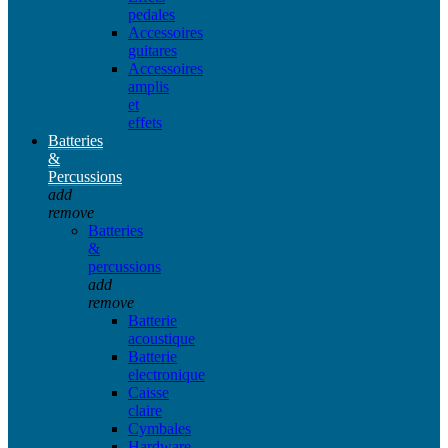
pedales
Accessoires
guitares
Accessoires
amplis
et
effets
Batteries
&
Percussions
add
remove
Batteries
&
percussions
add
remove
Batterie
acoustique
Batterie
electronique
Caisse
claire
Cymbales
Hardware