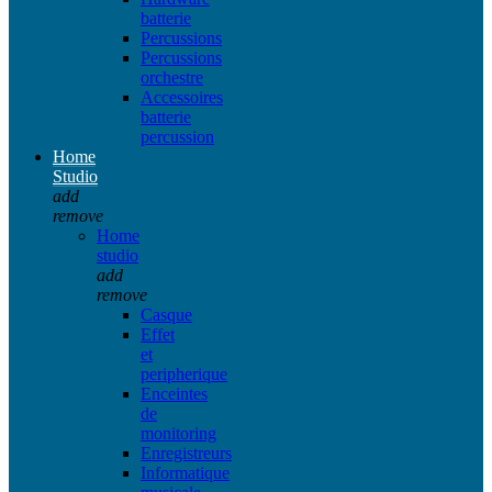
batterie
Percussions
Percussions
orchestre
Accessoires
batterie
percussion
Home
Studio
add
remove
Home
studio
add
remove
Casque
Effet
et
peripherique
Enceintes
de
monitoring
Enregistreurs
Informatique