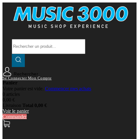
Rechercher
Se Connecter
Mon Compte
Panier
Votre panier est vide.
Commencer mes achats
0 articles
0,00 €
Livraison
Total
0,00 €
Voir le panier
Commander