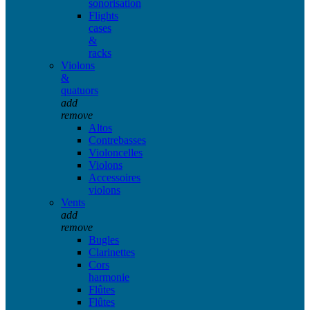
sonorisation
Flights
cases
&
racks
Violons
&
quatuors
add
remove
Altos
Contrebasses
Violoncelles
Violons
Accessoires
violons
Vents
add
remove
Bugles
Clarinettes
Cors
harmonie
Flûtes
Flûtes