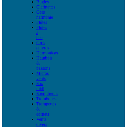
Bugles
Clarinettes
Cors
harmonie
Flûtes
Flûtes
à
bec
Gros
cuivres
Harmonicas
Hautbois
&
bassons
Micros
vents
Sax
midi
Saxophones
Trombones
Trompettes
&
cornets
Vents
divers