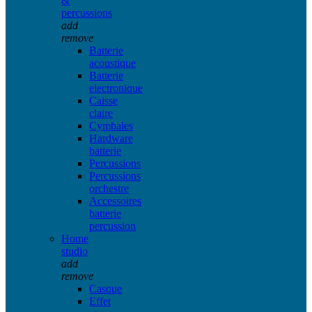
&
percussions
add
remove
Batterie
acoustique
Batterie
electronique
Caisse
claire
Cymbales
Hardware
batterie
Percussions
Percussions
orchestre
Accessoires
batterie
percussion
Home
studio
add
remove
Casque
Effet