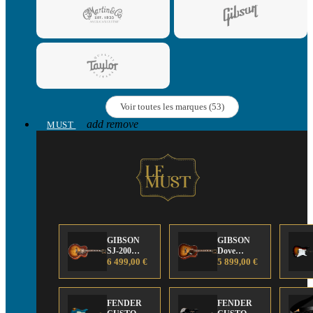
Voir toutes les marques (53)
add
remove
MUST
GIBSON
GIBSON
SJ-200
Dove
Anniversary
6 499,00 €
Anniversary
5 899,00 €
Limited
Limited
Edition
Edition
FENDER
FENDER