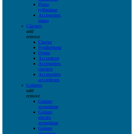
Piano
rythmique
Accessoires
piano
Claviers
add
remove
Clavier
Synthetiseur
Orgue
Accordeon
Accessoires
claviers
Accessoires
accordeons
Guitares
add
remove
Guitare
acoustique
Guitare
electro
acoustique
Guitare
classique