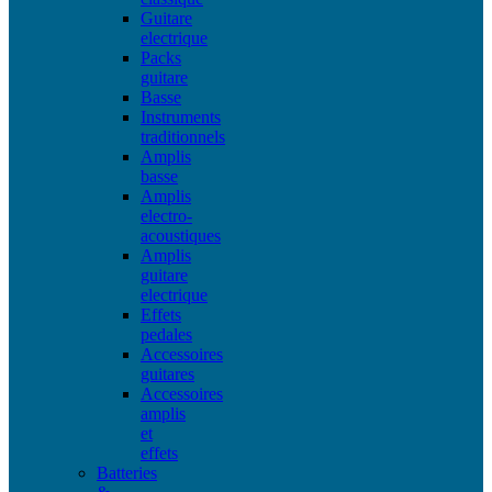
Guitare
electrique
Packs
guitare
Basse
Instruments
traditionnels
Amplis
basse
Amplis
electro-
acoustiques
Amplis
guitare
electrique
Effets
pedales
Accessoires
guitares
Accessoires
amplis
et
effets
Batteries