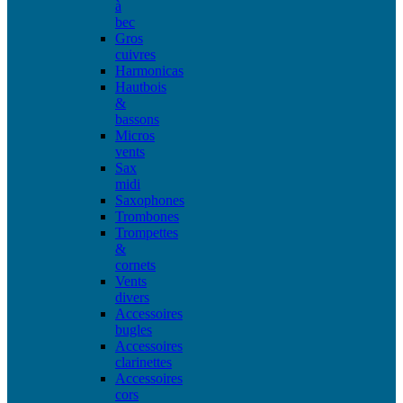
à
bec
Gros
cuivres
Harmonicas
Hautbois
&
bassons
Micros
vents
Sax
midi
Saxophones
Trombones
Trompettes
&
cornets
Vents
divers
Accessoires
bugles
Accessoires
clarinettes
Accessoires
cors