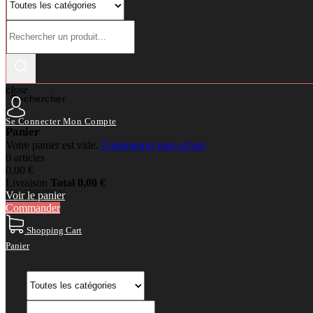
close
Rechercher
Se Connecter
Mon Compte
Panier
Votre panier est vide.
Commencer mes achats
0 articles
0,00 €
Livraison
Total
0,00 €
Voir le panier
Commander
Shopping Cart
Panier