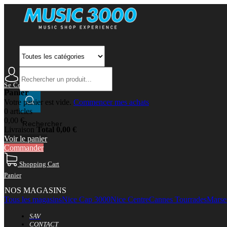
Se Connecter
Mon Compte
Panier
Votre panier est vide.
Commencer mes achats
0 articles
0,00 €
Rechercher
Livraison
Total
0,00 €
Voir le panier
Commander
Shopping Cart
Panier
NOS MAGASINS
Tous les magasins
Nice Cap 3000
Nice Centre
Cannes Tourrades
Marsei
SAV
CONTACT