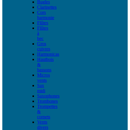
Bugles
Clarinettes
Cors
harmonie
Flûtes
Flûtes
à
bec
Gros
cuivres
Harmonicas
Hautbois
&
bassons
Micros
vents
Sax
midi
Saxophones
Trombones
Trompettes
&
cornets
Vents
divers