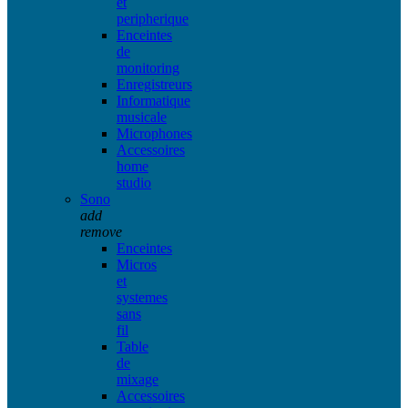
et
peripherique
Enceintes
de
monitoring
Enregistreurs
Informatique
musicale
Microphones
Accessoires
home
studio
Sono
add
remove
Enceintes
Micros
et
systemes
sans
fil
Table
de
mixage
Accessoires