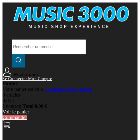
Rechercher
Se Connecter
Mon Compte
Panier
Votre panier est vide.
Commencer mes achats
0 articles
0,00 €
Livraison
Total
0,00 €
Voir le panier
Commander