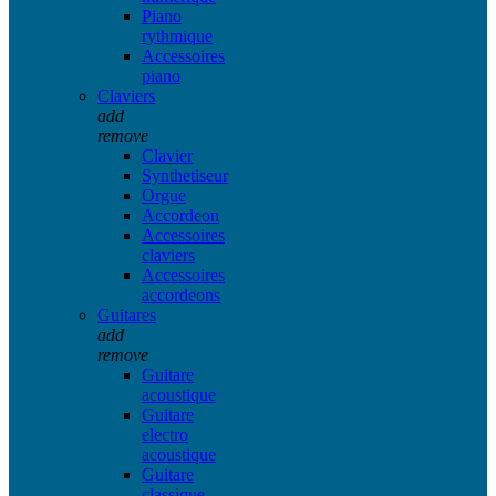
Piano
rythmique
Accessoires
piano
Claviers
add
remove
Clavier
Synthetiseur
Orgue
Accordeon
Accessoires
claviers
Accessoires
accordeons
Guitares
add
remove
Guitare
acoustique
Guitare
electro
acoustique
Guitare
classique