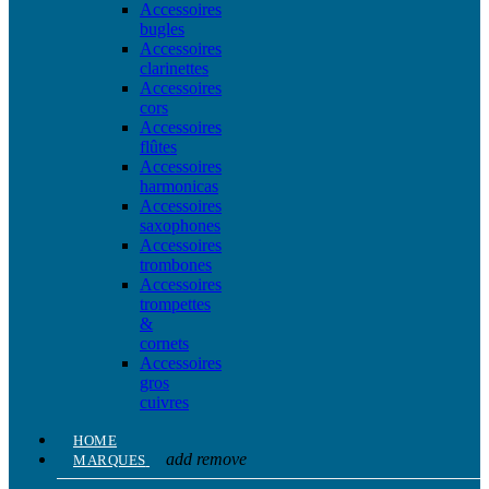
Accessoires
bugles
Accessoires
clarinettes
Accessoires
cors
Accessoires
flûtes
Accessoires
harmonicas
Accessoires
saxophones
Accessoires
trombones
Accessoires
trompettes
&
cornets
Accessoires
gros
cuivres
HOME
add
remove
MARQUES