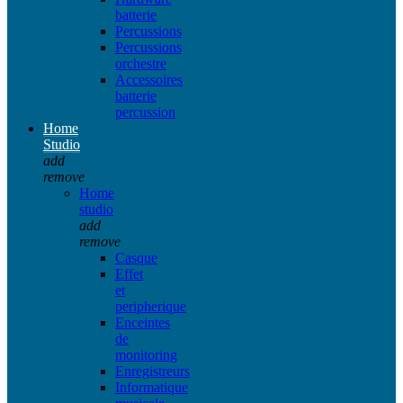
batterie
Percussions
Percussions
orchestre
Accessoires
batterie
percussion
Home
Studio
add
remove
Home
studio
add
remove
Casque
Effet
et
peripherique
Enceintes
de
monitoring
Enregistreurs
Informatique