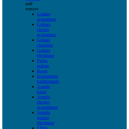
add
remove
Guitare
acoustique
Guitare
electro
acoustique
Guitare
classique
Guitare
electrique
Packs
guitare
Basse
Instruments
traditionnels
Amplis
basse
Amplis
electro-
acoustiques
Amplis
guitare
electrique
Effets