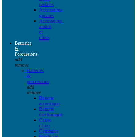
pedales
Accessoires
guitares
Accessoires
amplis
et
effets
Batteries
&
Percussions
add
remove
Batteries
&
percussions
add
remove
Batterie
acoustique
Batterie
electronique
Caisse
claire
Cymbales
Hardware