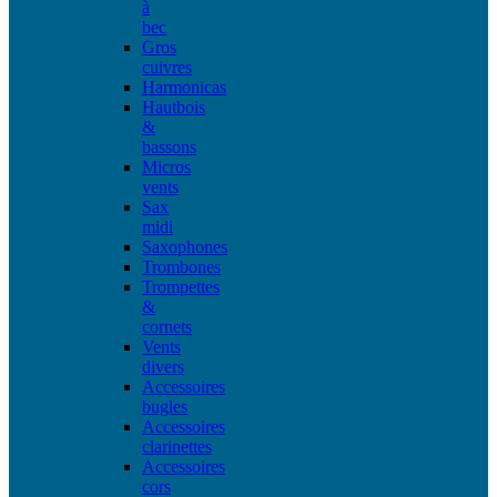
à
bec
Gros
cuivres
Harmonicas
Hautbois
&
bassons
Micros
vents
Sax
midi
Saxophones
Trombones
Trompettes
&
cornets
Vents
divers
Accessoires
bugles
Accessoires
clarinettes
Accessoires
cors