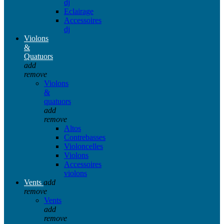
dj
Eclairage
Accessoires
dj
Violons
&
Quatuors
add
remove
Violons
&
quatuors
add
remove
Altos
Contrebasses
Violoncelles
Violons
Accessoires
violons
Vents
add
remove
Vents
add
remove