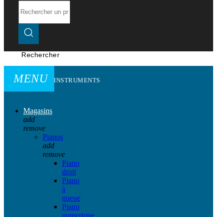
Rechercher
MENU
INSTRUMENTS
Magasins
add
remove
Pianos
add
remove
Piano
droit
Piano
à
queue
Piano
numerique