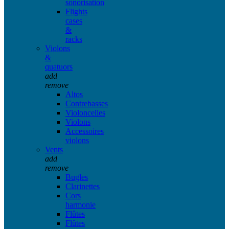
sonorisation
Flights
cases
&
racks
Violons
&
quatuors
add
remove
Altos
Contrebasses
Violoncelles
Violons
Accessoires
violons
Vents
add
remove
Bugles
Clarinettes
Cors
harmonie
Flûtes
Flûtes