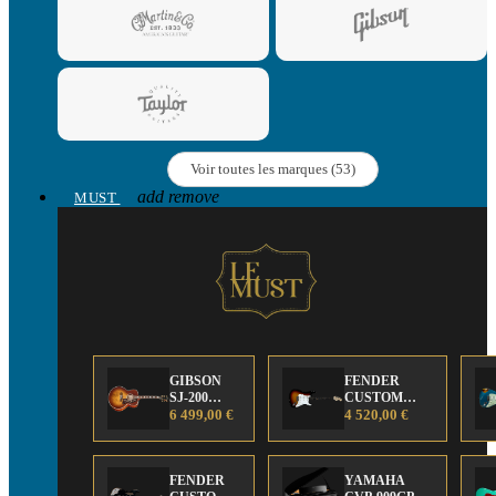
Voir toutes les marques (53)
add
remove
MUST
GIBSON
FENDER
SJ-200
CUSTOM
Anniversary
6 499,00 €
SHOP Strat 63'
4 520,00 €
Limited
NOS Sunburst
Edition
FENDER
YAMAHA