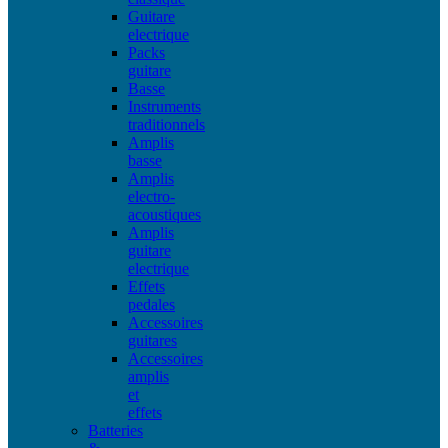
Guitare
electrique
Packs
guitare
Basse
Instruments
traditionnels
Amplis
basse
Amplis
electro-
acoustiques
Amplis
guitare
electrique
Effets
pedales
Accessoires
guitares
Accessoires
amplis
et
effets
Batteries