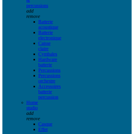
&
percussions
add
remove
Batterie
acoustique
Batterie
electronique
Caisse
claire
Cymbales
Hardware
batterie
Percussions
Percussions
orchestre
Accessoires
batterie
percussion
Home
studio
add
remove
Casque
Effet