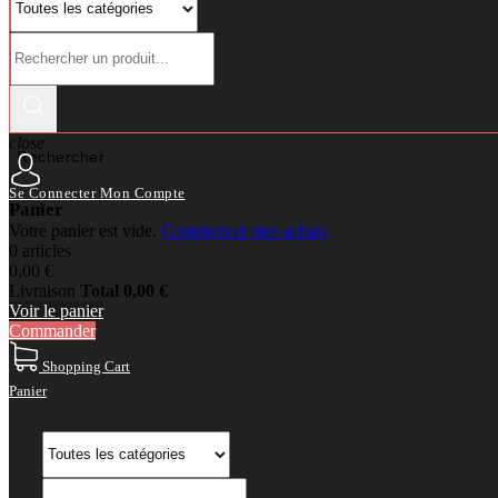
close
Rechercher
Se Connecter
Mon Compte
Panier
Votre panier est vide.
Commencer mes achats
0 articles
0,00 €
Livraison
Total
0,00 €
Voir le panier
Commander
Shopping Cart
Panier