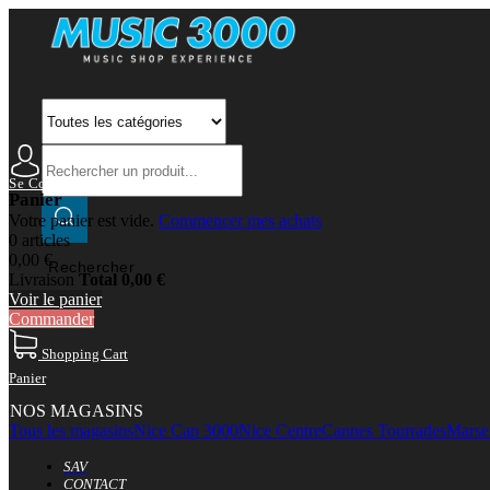
Se Connecter
Mon Compte
Panier
Votre panier est vide.
Commencer mes achats
0 articles
0,00 €
Rechercher
Livraison
Total
0,00 €
Voir le panier
Commander
Shopping Cart
Panier
NOS MAGASINS
Tous les magasins
Nice Cap 3000
Nice Centre
Cannes Tourrades
Marsei
SAV
CONTACT