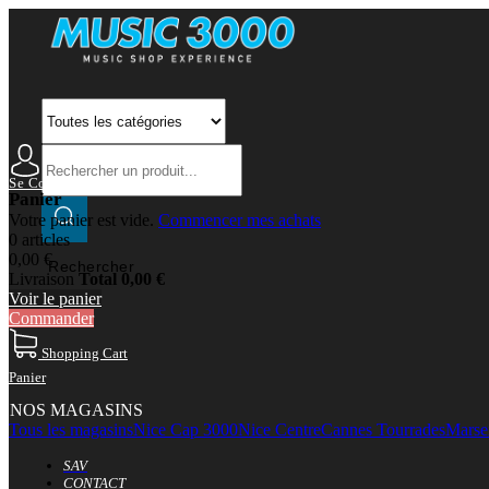
Se Connecter
Mon Compte
Panier
Votre panier est vide.
Commencer mes achats
0 articles
0,00 €
Rechercher
Livraison
Total
0,00 €
Voir le panier
Commander
Shopping Cart
Panier
NOS MAGASINS
Tous les magasins
Nice Cap 3000
Nice Centre
Cannes Tourrades
Marsei
SAV
CONTACT