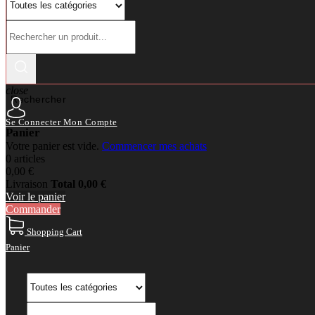
close
Rechercher
Se Connecter
Mon Compte
Panier
Votre panier est vide.
Commencer mes achats
0 articles
0,00 €
Livraison
Total
0,00 €
Voir le panier
Commander
Shopping Cart
Panier