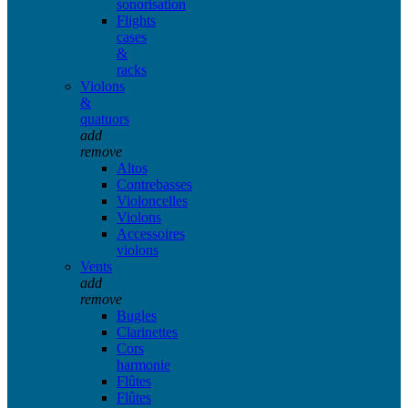
sonorisation
Flights
cases
&
racks
Violons
&
quatuors
add
remove
Altos
Contrebasses
Violoncelles
Violons
Accessoires
violons
Vents
add
remove
Bugles
Clarinettes
Cors
harmonie
Flûtes
Flûtes