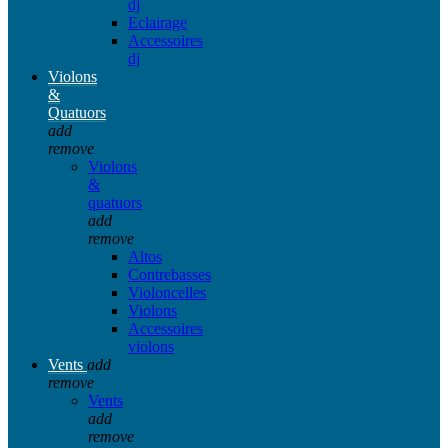
dj
Eclairage
Accessoires
dj
Violons
&
Quatuors
add
remove
Violons
&
quatuors
add
remove
Altos
Contrebasses
Violoncelles
Violons
Accessoires
violons
Vents
add
remove
Vents
add
remove