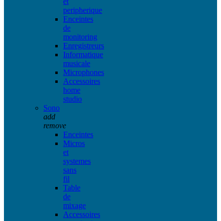
et
peripherique
Enceintes
de
monitoring
Enregistreurs
Informatique
musicale
Microphones
Accessoires
home
studio
Sono
add
remove
Enceintes
Micros
et
systemes
sans
fil
Table
de
mixage
Accessoires