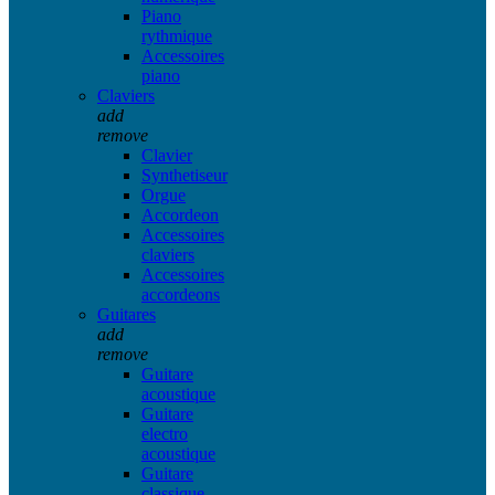
Piano
rythmique
Accessoires
piano
Claviers
add
remove
Clavier
Synthetiseur
Orgue
Accordeon
Accessoires
claviers
Accessoires
accordeons
Guitares
add
remove
Guitare
acoustique
Guitare
electro
acoustique
Guitare
classique