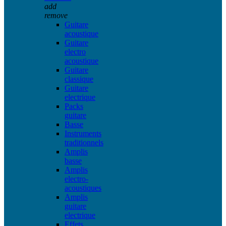
add
remove
Guitare
acoustique
Guitare
electro
acoustique
Guitare
classique
Guitare
electrique
Packs
guitare
Basse
Instruments
traditionnels
Amplis
basse
Amplis
electro-
acoustiques
Amplis
guitare
electrique
Effets