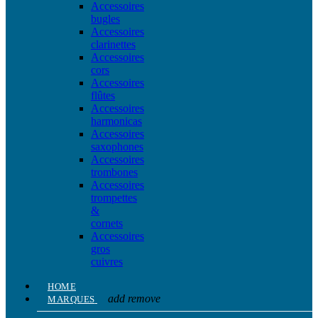
Accessoires
bugles
Accessoires
clarinettes
Accessoires
cors
Accessoires
flûtes
Accessoires
harmonicas
Accessoires
saxophones
Accessoires
trombones
Accessoires
trompettes
&
cornets
Accessoires
gros
cuivres
HOME
add
remove
MARQUES