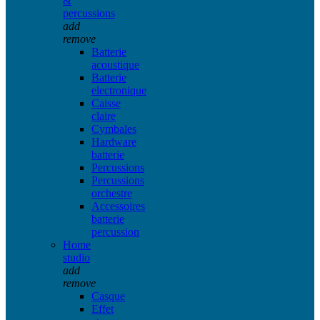
&
percussions
add
remove
Batterie
acoustique
Batterie
electronique
Caisse
claire
Cymbales
Hardware
batterie
Percussions
Percussions
orchestre
Accessoires
batterie
percussion
Home
studio
add
remove
Casque
Effet