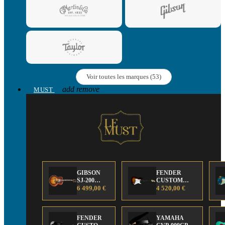
Voir toutes les marques (53)
add
remove
MUST
GIBSON
FENDER
SJ-200
CUSTOM
Anniversary
6 499,00 €
SHOP Strat 63'
4 520,00 €
Limited
NOS Sunburst
Edition
FENDER
YAMAHA