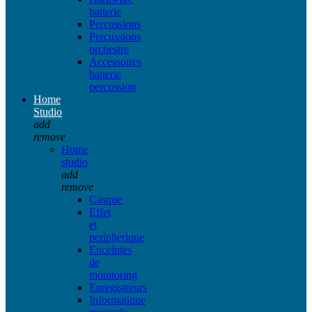
batterie
Percussions
Percussions
orchestre
Accessoires
batterie
percussion
Home
Studio
add
remove
Home
studio
add
remove
Casque
Effet
et
peripherique
Enceintes
de
monitoring
Enregistreurs
Informatique