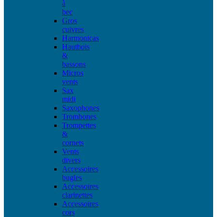
à
bec
Gros
cuivres
Harmonicas
Hautbois
&
bassons
Micros
vents
Sax
midi
Saxophones
Trombones
Trompettes
&
cornets
Vents
divers
Accessoires
bugles
Accessoires
clarinettes
Accessoires
cors