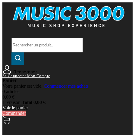
Rechercher
Se Connecter
Mon Compte
Panier
Votre panier est vide.
Commencer mes achats
0 articles
0,00 €
Livraison
Total
0,00 €
Voir le panier
Commander