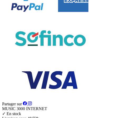
Partager sur
MUSIC 3000
INTERNET
✓
En stock