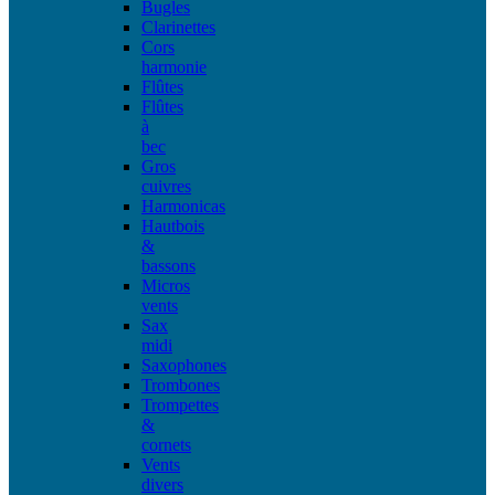
Bugles
Clarinettes
Cors
harmonie
Flûtes
Flûtes
à
bec
Gros
cuivres
Harmonicas
Hautbois
&
bassons
Micros
vents
Sax
midi
Saxophones
Trombones
Trompettes
&
cornets
Vents
divers