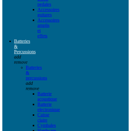
pedales
Accessoires
guitares
Accessoires
amplis
et
effets
Batteries
&
Percussions
add
remove
Batteries
&
percussions
add
remove
Batterie
acoustique
Batterie
electronique
Caisse
claire
Cymbales
Hardware