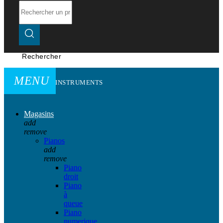
Rechercher
MENU
INSTRUMENTS
Magasins
add
remove
Pianos
add
remove
Piano
droit
Piano
à
queue
Piano
numerique