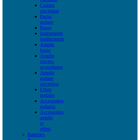
Guitare
electrique
Packs
guitare
Basse
Instruments
traditionnels
Amplis
basse
Amplis
electro-
acoustiques
Amplis
guitare
electrique
Effets
pedales
Accessoires
guitares
Accessoires
amplis
et
effets
Batteries