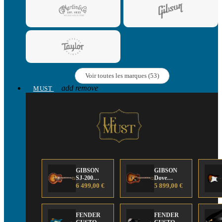
Voir toutes les marques (53)
add
remove
MUST
GIBSON
GIBSON
SJ-200
Dove
Anniversary
6 499,00 €
Anniversary
5 899,00 €
Limited
Limited
Edition
Edition
FENDER
FENDER