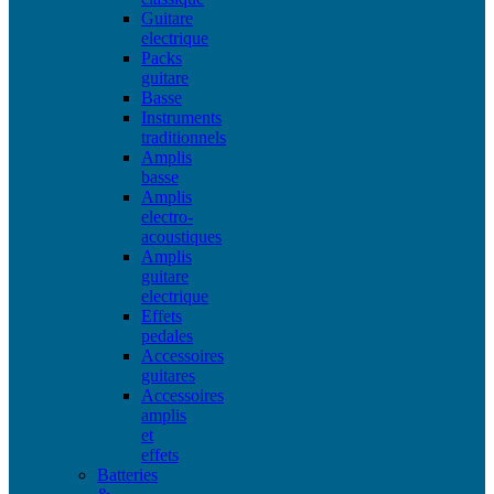
Guitare
electrique
Packs
guitare
Basse
Instruments
traditionnels
Amplis
basse
Amplis
electro-
acoustiques
Amplis
guitare
electrique
Effets
pedales
Accessoires
guitares
Accessoires
amplis
et
effets
Batteries