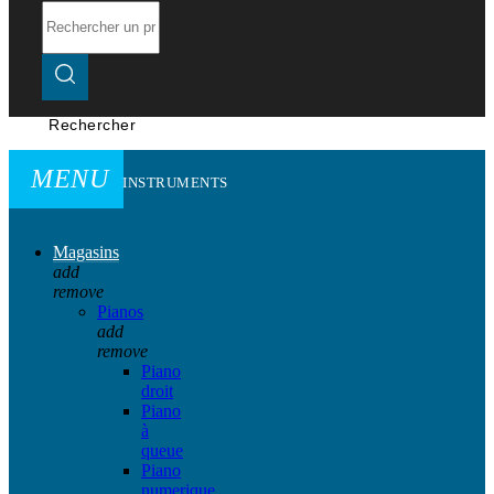
Rechercher
MENU
INSTRUMENTS
Magasins
add
remove
Pianos
add
remove
Piano
droit
Piano
à
queue
Piano
numerique