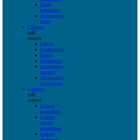
Piano
rythmique
Accessoires
piano
Claviers
add
remove
Clavier
Synthetiseur
Orgue
Accordeon
Accessoires
claviers
Accessoires
accordeons
Guitares
add
remove
Guitare
acoustique
Guitare
electro
acoustique
Guitare
classique