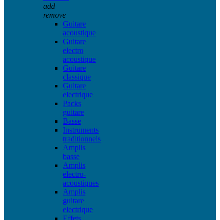
add
remove
Guitare
acoustique
Guitare
electro
acoustique
Guitare
classique
Guitare
electrique
Packs
guitare
Basse
Instruments
traditionnels
Amplis
basse
Amplis
electro-
acoustiques
Amplis
guitare
electrique
Effets