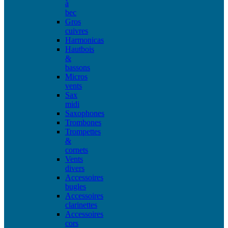
à
bec
Gros
cuivres
Harmonicas
Hautbois
&
bassons
Micros
vents
Sax
midi
Saxophones
Trombones
Trompettes
&
cornets
Vents
divers
Accessoires
bugles
Accessoires
clarinettes
Accessoires
cors