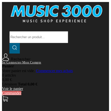
Rechercher
Se Connecter
Mon Compte
Panier
Votre panier est vide.
Commencer mes achats
0 articles
0,00 €
Livraison
Total
0,00 €
Voir le panier
Commander