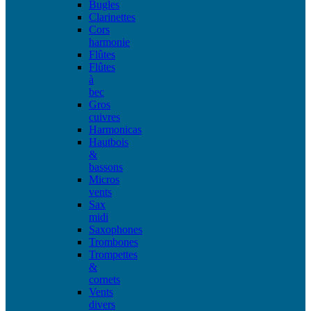
Bugles
Clarinettes
Cors
harmonie
Flûtes
Flûtes
à
bec
Gros
cuivres
Harmonicas
Hautbois
&
bassons
Micros
vents
Sax
midi
Saxophones
Trombones
Trompettes
&
cornets
Vents
divers