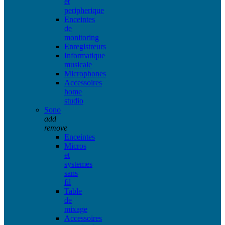
et
peripherique
Enceintes
de
monitoring
Enregistreurs
Informatique
musicale
Microphones
Accessoires
home
studio
Sono
add
remove
Enceintes
Micros
et
systemes
sans
fil
Table
de
mixage
Accessoires