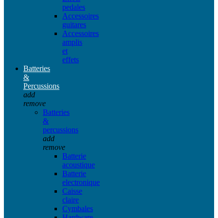
pedales
Accessoires
guitares
Accessoires
amplis
et
effets
Batteries
&
Percussions
add
remove
Batteries
&
percussions
add
remove
Batterie
acoustique
Batterie
electronique
Caisse
claire
Cymbales
Hardware