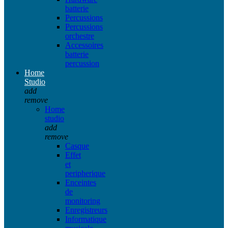
batterie
Percussions
Percussions
orchestre
Accessoires
batterie
percussion
Home
Studio
add
remove
Home
studio
add
remove
Casque
Effet
et
peripherique
Enceintes
de
monitoring
Enregistreurs
Informatique