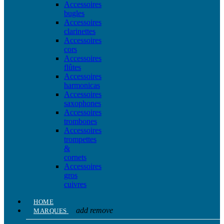
Accessoires
bugles
Accessoires
clarinettes
Accessoires
cors
Accessoires
flûtes
Accessoires
harmonicas
Accessoires
saxophones
Accessoires
trombones
Accessoires
trompettes
&
cornets
Accessoires
gros
cuivres
HOME
add
remove
MARQUES