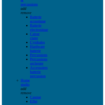
&
percussions
add
remove
Batterie
acoustique
Batterie
electronique
Caisse
claire
Cymbales
Hardware
batterie
Percussions
Percussions
orchestre
Accessoires
batterie
percussion
Home
studio
add
remove
Casque
Effet