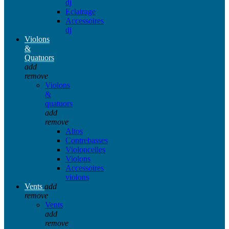
dj
Eclairage
Accessoires
dj
Violons
&
Quatuors
add
remove
Violons
&
quatuors
add
remove
Altos
Contrebasses
Violoncelles
Violons
Accessoires
violons
Vents
add
remove
Vents
add
remove