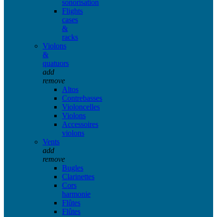
sonorisation
Flights
cases
&
racks
Violons
&
quatuors
add
remove
Altos
Contrebasses
Violoncelles
Violons
Accessoires
violons
Vents
add
remove
Bugles
Clarinettes
Cors
harmonie
Flûtes
Flûtes