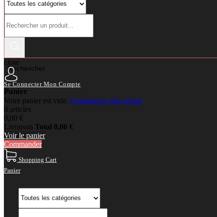
close
Rechercher
Se Connecter
Mon Compte
Panier
Votre panier est vide.
Commencer mes achats
0 articles
0,00 €
Livraison
Total
0,00 €
Voir le panier
Commander
Shopping Cart
Panier