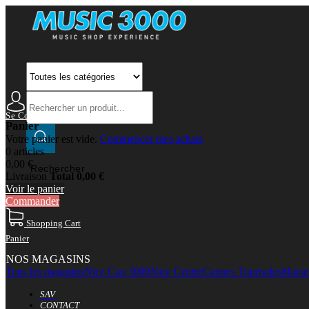
Se Connecter
Mon Compte
Panier
Votre panier est vide.
Commencer mes achats
0 articles
0,00 €
Rechercher
Livraison
Total
0,00 €
Voir le panier
Commander
Shopping Cart
Panier
NOS MAGASINS
Tous les magasins
Nice Cap 3000
Nice Centre
Cannes Tourrades
Marsei
SAV
CONTACT