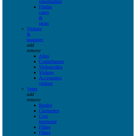
sonorisation
Flights
cases
&
racks
Violons
&
quatuors
add
remove
Altos
Contrebasses
Violoncelles
Violons
Accessoires
violons
Vents
add
remove
Bugles
Clarinettes
Cors
harmonie
Flûtes
Flûtes