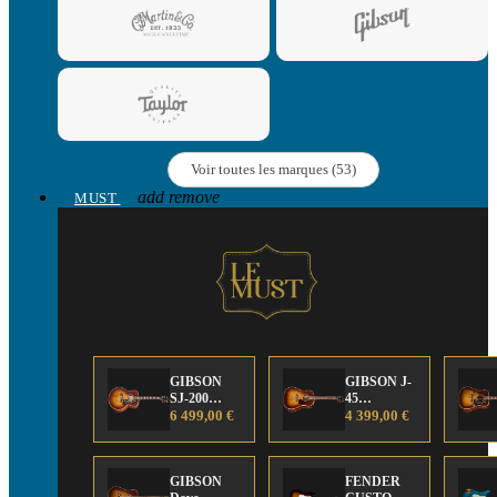
Voir toutes les marques (53)
add
remove
MUST
GIBSON
GIBSON J-
SJ-200
45
Anniversary
6 499,00 €
Anniversary
4 399,00 €
Limited
Limited
Edition
Edition
GIBSON
FENDER