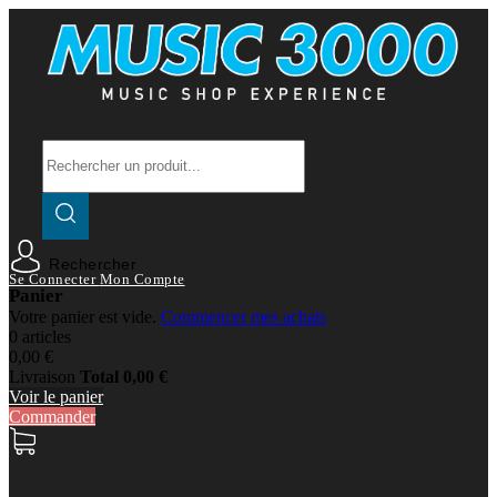
Rechercher
Se Connecter
Mon Compte
Panier
Votre panier est vide.
Commencer mes achats
0 articles
0,00 €
Livraison
Total
0,00 €
Voir le panier
Commander