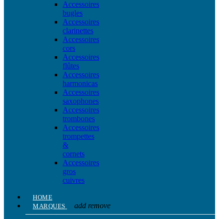
Accessoires
bugles
Accessoires
clarinettes
Accessoires
cors
Accessoires
flûtes
Accessoires
harmonicas
Accessoires
saxophones
Accessoires
trombones
Accessoires
trompettes
&
cornets
Accessoires
gros
cuivres
HOME
add
remove
MARQUES