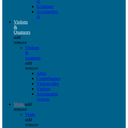
dj
Eclairage
Accessoires
dj
Violons
&
Quatuors
add
remove
Violons
&
quatuors
add
remove
Altos
Contrebasses
Violoncelles
Violons
Accessoires
violons
Vents
add
remove
Vents
add
remove