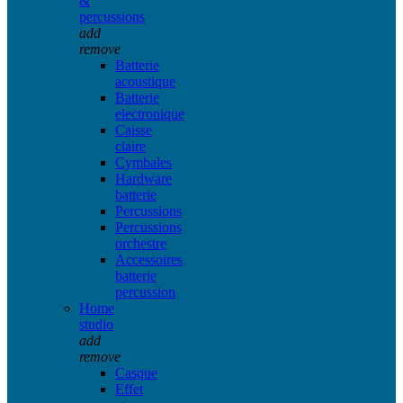
&
percussions
add
remove
Batterie
acoustique
Batterie
electronique
Caisse
claire
Cymbales
Hardware
batterie
Percussions
Percussions
orchestre
Accessoires
batterie
percussion
Home
studio
add
remove
Casque
Effet