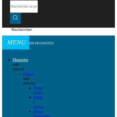
Rechercher
MENU
INSTRUMENTS
Magasins
add
remove
Pianos
add
remove
Piano
droit
Piano
à
queue
Piano
numerique