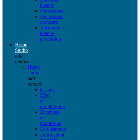
batterie
Percussions
Percussions
orchestre
Accessoires
batterie
percussion
Home
Studio
add
remove
Home
studio
add
remove
Casque
Effet
et
peripherique
Enceintes
de
monitoring
Enregistreurs
Informatique