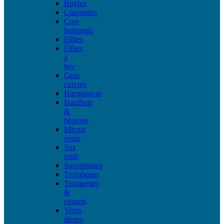
Bugles
Clarinettes
Cors
harmonie
Flûtes
Flûtes
à
bec
Gros
cuivres
Harmonicas
Hautbois
&
bassons
Micros
vents
Sax
midi
Saxophones
Trombones
Trompettes
&
cornets
Vents
divers