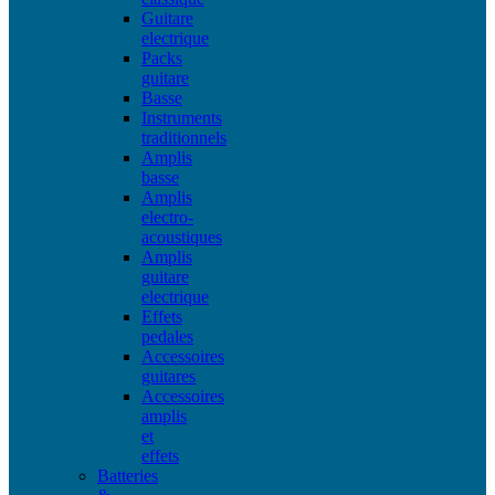
Guitare
electrique
Packs
guitare
Basse
Instruments
traditionnels
Amplis
basse
Amplis
electro-
acoustiques
Amplis
guitare
electrique
Effets
pedales
Accessoires
guitares
Accessoires
amplis
et
effets
Batteries