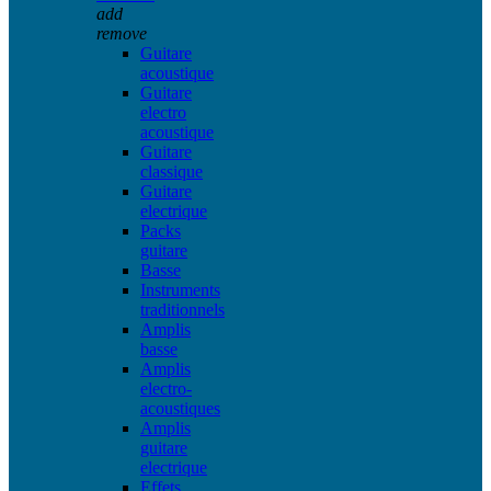
add
remove
Guitare
acoustique
Guitare
electro
acoustique
Guitare
classique
Guitare
electrique
Packs
guitare
Basse
Instruments
traditionnels
Amplis
basse
Amplis
electro-
acoustiques
Amplis
guitare
electrique
Effets