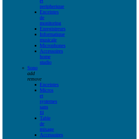
et
peripherique
Enceintes
de
monitoring
Enregistreurs
Informatique
musicale
Microphones
Accessoires
home
studio
Sono
add
remove
Enceintes
Micros
et
systemes
sans
fil
Table
de
mixage
Accessoires