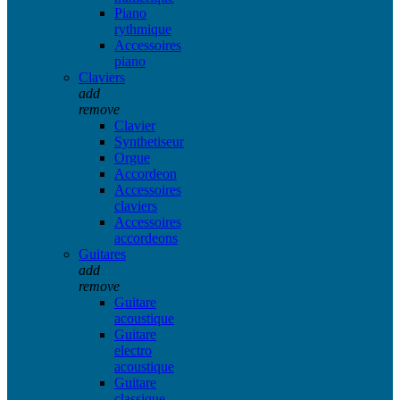
Piano
rythmique
Accessoires
piano
Claviers
add
remove
Clavier
Synthetiseur
Orgue
Accordeon
Accessoires
claviers
Accessoires
accordeons
Guitares
add
remove
Guitare
acoustique
Guitare
electro
acoustique
Guitare
classique