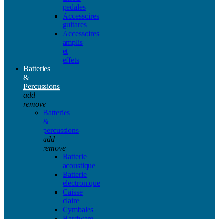
pedales
Accessoires
guitares
Accessoires
amplis
et
effets
Batteries
&
Percussions
add
remove
Batteries
&
percussions
add
remove
Batterie
acoustique
Batterie
electronique
Caisse
claire
Cymbales
Hardware