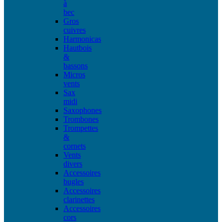
à
bec
Gros
cuivres
Harmonicas
Hautbois
&
bassons
Micros
vents
Sax
midi
Saxophones
Trombones
Trompettes
&
cornets
Vents
divers
Accessoires
bugles
Accessoires
clarinettes
Accessoires
cors