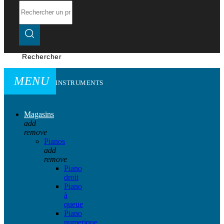
Rechercher
MENU
INSTRUMENTS
Magasins
add
remove
Pianos
add
remove
Piano
droit
Piano
à
queue
Piano
numerique