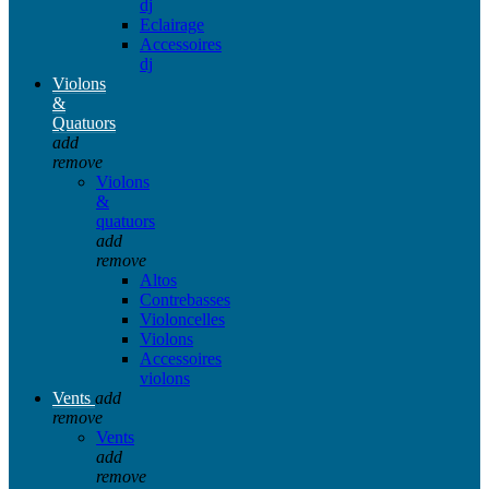
dj
Eclairage
Accessoires
dj
Violons
&
Quatuors
add
remove
Violons
&
quatuors
add
remove
Altos
Contrebasses
Violoncelles
Violons
Accessoires
violons
Vents
add
remove
Vents
add
remove