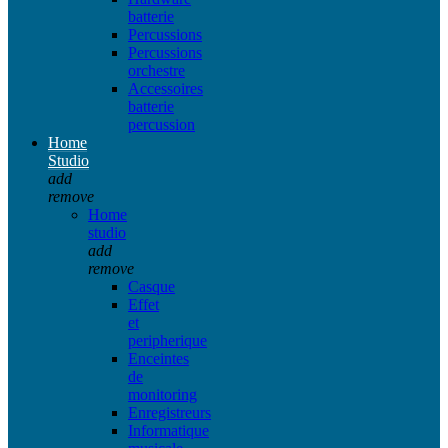
batterie
Percussions
Percussions
orchestre
Accessoires
batterie
percussion
Home
Studio
add
remove
Home
studio
add
remove
Casque
Effet
et
peripherique
Enceintes
de
monitoring
Enregistreurs
Informatique