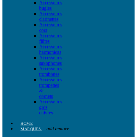
Accessoires
bugles
Accessoires
clarinettes
Accessoires
cors
Accessoires
flûtes
Accessoires
harmonicas
Accessoires
saxophones
Accessoires
trombones
Accessoires
trompettes
&
cornets
Accessoires
gros
cuivres
HOME
add
remove
MARQUES