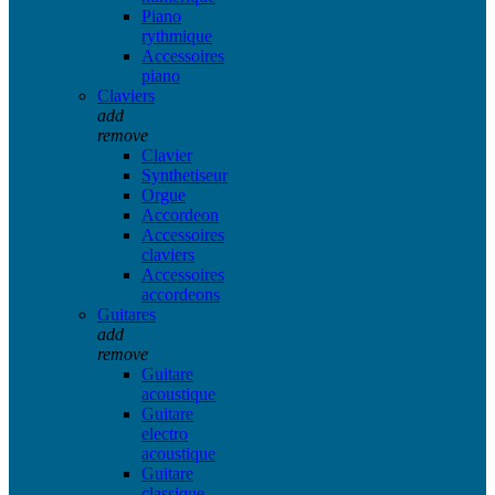
Piano
rythmique
Accessoires
piano
Claviers
add
remove
Clavier
Synthetiseur
Orgue
Accordeon
Accessoires
claviers
Accessoires
accordeons
Guitares
add
remove
Guitare
acoustique
Guitare
electro
acoustique
Guitare
classique