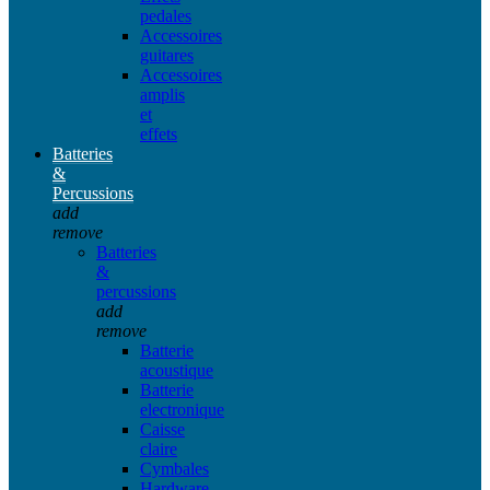
pedales
Accessoires
guitares
Accessoires
amplis
et
effets
Batteries
&
Percussions
add
remove
Batteries
&
percussions
add
remove
Batterie
acoustique
Batterie
electronique
Caisse
claire
Cymbales
Hardware