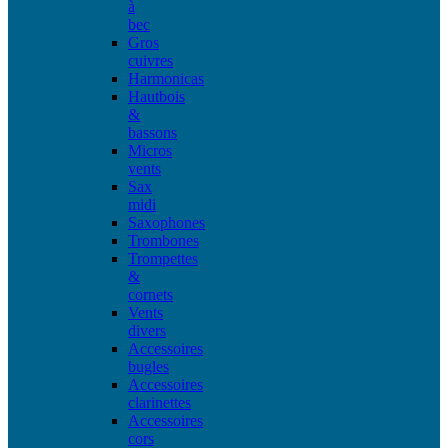
à
bec
Gros
cuivres
Harmonicas
Hautbois
&
bassons
Micros
vents
Sax
midi
Saxophones
Trombones
Trompettes
&
cornets
Vents
divers
Accessoires
bugles
Accessoires
clarinettes
Accessoires
cors