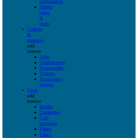
sonorisation
Flights
cases
&
racks
Violons
&
quatuors
add
remove
Altos
Contrebasses
Violoncelles
Violons
Accessoires
violons
Vents
add
remove
Bugles
Clarinettes
Cors
harmonie
Flûtes
Flûtes