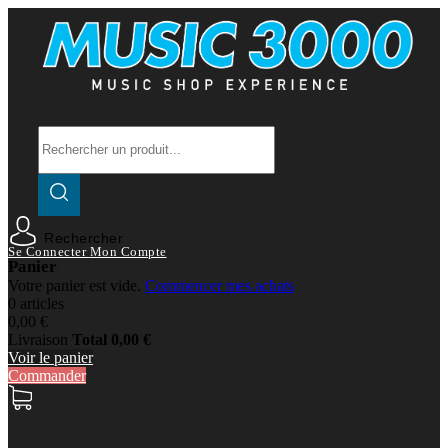
Rechercher
Se Connecter
Mon Compte
Panier
Votre panier est vide.
Commencer mes achats
0 articles
0,00 €
Livraison
Total
0,00 €
Voir le panier
Commander