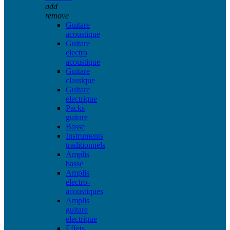
add
remove
Guitare
acoustique
Guitare
electro
acoustique
Guitare
classique
Guitare
electrique
Packs
guitare
Basse
Instruments
traditionnels
Amplis
basse
Amplis
electro-
acoustiques
Amplis
guitare
electrique
Effets