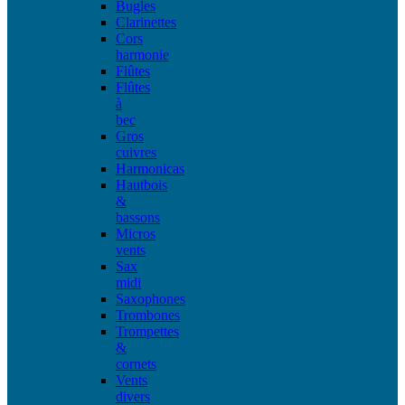
Bugles
Clarinettes
Cors
harmonie
Flûtes
Flûtes
à
bec
Gros
cuivres
Harmonicas
Hautbois
&
bassons
Micros
vents
Sax
midi
Saxophones
Trombones
Trompettes
&
cornets
Vents
divers