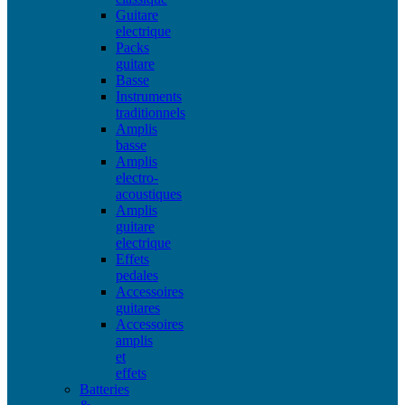
Guitare
electrique
Packs
guitare
Basse
Instruments
traditionnels
Amplis
basse
Amplis
electro-
acoustiques
Amplis
guitare
electrique
Effets
pedales
Accessoires
guitares
Accessoires
amplis
et
effets
Batteries