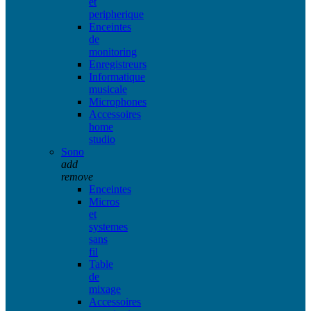
et
peripherique
Enceintes
de
monitoring
Enregistreurs
Informatique
musicale
Microphones
Accessoires
home
studio
Sono
add
remove
Enceintes
Micros
et
systemes
sans
fil
Table
de
mixage
Accessoires