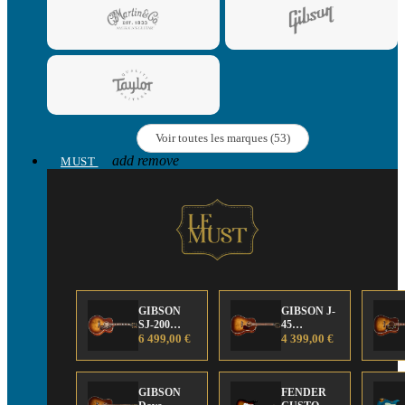
Voir toutes les marques (53)
add
remove
MUST
GIBSON
GIBSON J-
SJ-200
45
Anniversary
6 499,00 €
Anniversary
4 399,00 €
Limited
Limited
Edition
Edition
GIBSON
FENDER