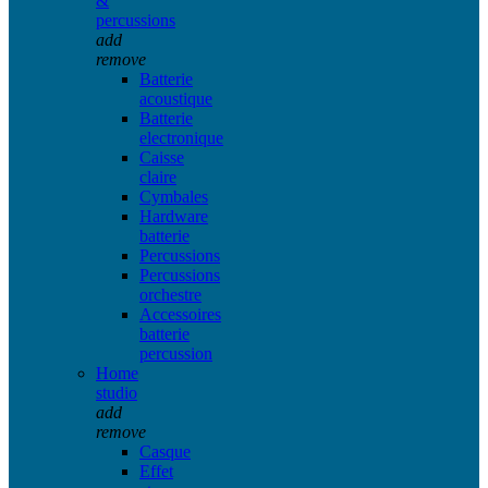
&
percussions
add
remove
Batterie
acoustique
Batterie
electronique
Caisse
claire
Cymbales
Hardware
batterie
Percussions
Percussions
orchestre
Accessoires
batterie
percussion
Home
studio
add
remove
Casque
Effet