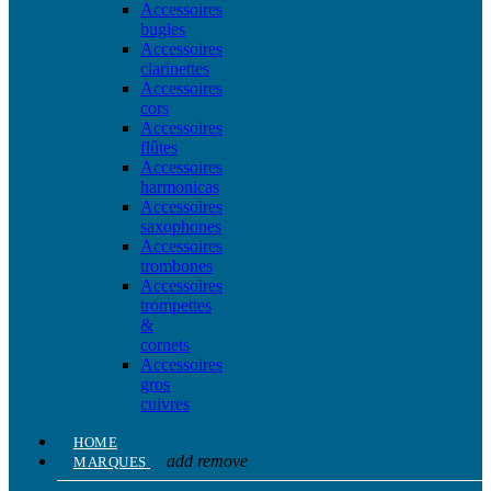
Accessoires
bugles
Accessoires
clarinettes
Accessoires
cors
Accessoires
flûtes
Accessoires
harmonicas
Accessoires
saxophones
Accessoires
trombones
Accessoires
trompettes
&
cornets
Accessoires
gros
cuivres
HOME
add
remove
MARQUES