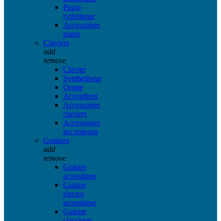
Piano
rythmique
Accessoires
piano
Claviers
add
remove
Clavier
Synthetiseur
Orgue
Accordeon
Accessoires
claviers
Accessoires
accordeons
Guitares
add
remove
Guitare
acoustique
Guitare
electro
acoustique
Guitare
classique