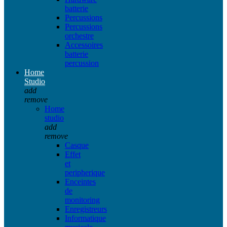
batterie
Percussions
Percussions
orchestre
Accessoires
batterie
percussion
Home
Studio
add
remove
Home
studio
add
remove
Casque
Effet
et
peripherique
Enceintes
de
monitoring
Enregistreurs
Informatique