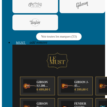
Voir toutes les marques (53)
add
remove
MUST
GIBSON
GIBSON J-
SJ-200
45
Anniversary
6 499,00 €
Anniversary
4 399,00 €
Limited
Limited
Edition
Edition
GIBSON
FENDER