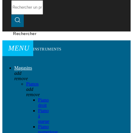
Rechercher
MENU
INSTRUMENTS
Magasins
add
remove
Pianos
add
remove
Piano
droit
Piano
à
queue
Piano
numerique