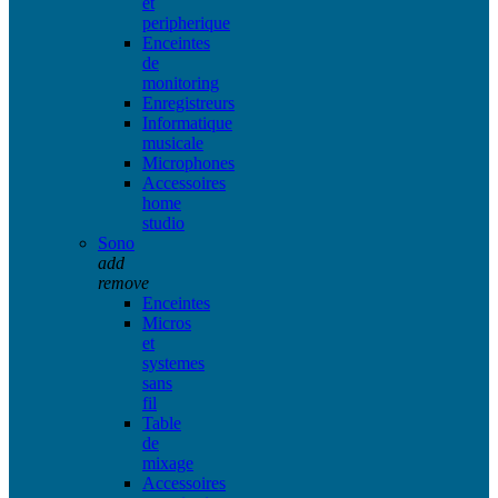
et
peripherique
Enceintes
de
monitoring
Enregistreurs
Informatique
musicale
Microphones
Accessoires
home
studio
Sono
add
remove
Enceintes
Micros
et
systemes
sans
fil
Table
de
mixage
Accessoires