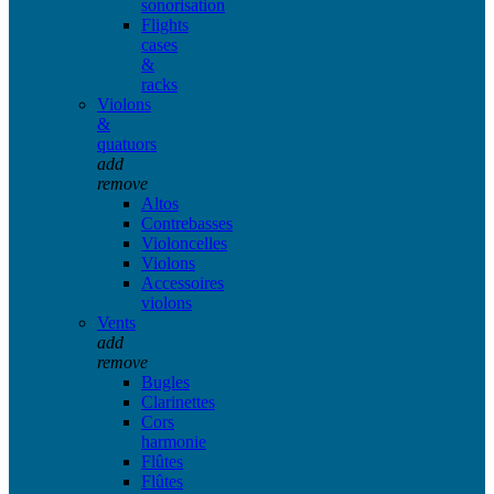
sonorisation
Flights
cases
&
racks
Violons
&
quatuors
add
remove
Altos
Contrebasses
Violoncelles
Violons
Accessoires
violons
Vents
add
remove
Bugles
Clarinettes
Cors
harmonie
Flûtes
Flûtes