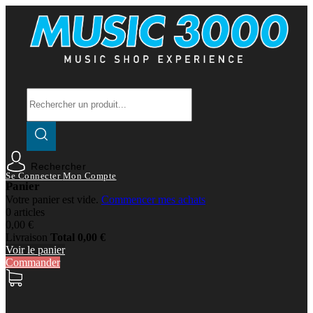
Rechercher
Se Connecter
Mon Compte
Panier
Votre panier est vide.
Commencer mes achats
0 articles
0,00 €
Livraison
Total
0,00 €
Voir le panier
Commander