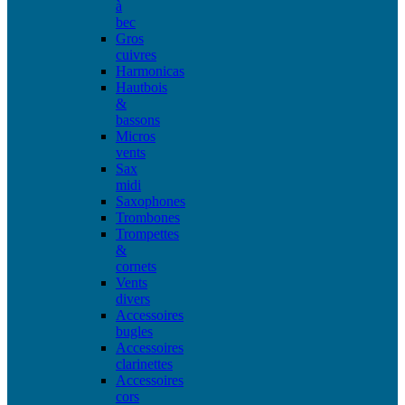
à
bec
Gros
cuivres
Harmonicas
Hautbois
&
bassons
Micros
vents
Sax
midi
Saxophones
Trombones
Trompettes
&
cornets
Vents
divers
Accessoires
bugles
Accessoires
clarinettes
Accessoires
cors