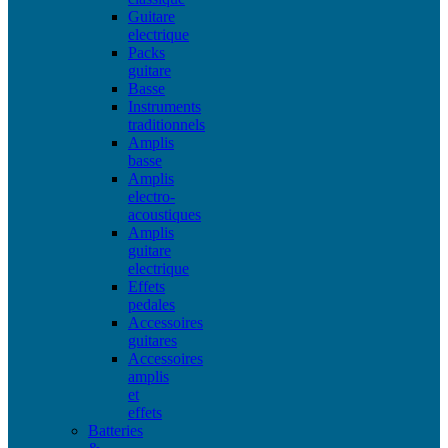
Guitare
electrique
Packs
guitare
Basse
Instruments
traditionnels
Amplis
basse
Amplis
electro-
acoustiques
Amplis
guitare
electrique
Effets
pedales
Accessoires
guitares
Accessoires
amplis
et
effets
Batteries