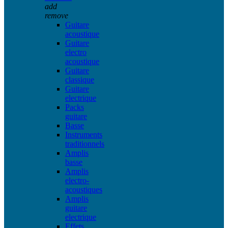
add
remove
Guitare
acoustique
Guitare
electro
acoustique
Guitare
classique
Guitare
electrique
Packs
guitare
Basse
Instruments
traditionnels
Amplis
basse
Amplis
electro-
acoustiques
Amplis
guitare
electrique
Effets