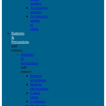
pedales
Accessoires
guitares
Accessoires
amplis
et
effets
Batteries
&
Percussions
add
remove
Batteries
&
percussions
add
remove
Batterie
acoustique
Batterie
electronique
Caisse
claire
Cymbales
Hardware