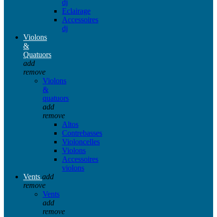
dj
Eclairage
Accessoires
dj
Violons
&
Quatuors
add
remove
Violons
&
quatuors
add
remove
Altos
Contrebasses
Violoncelles
Violons
Accessoires
violons
Vents
add
remove
Vents
add
remove