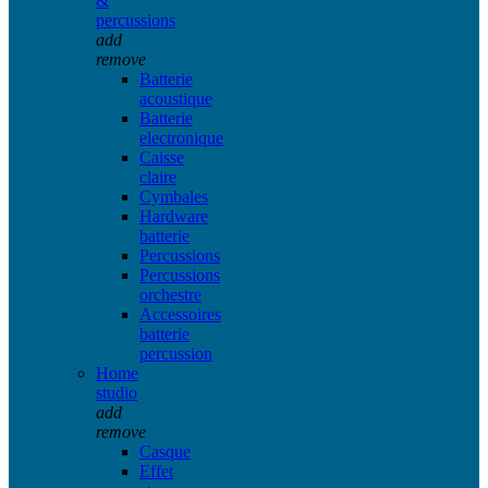
&
percussions
add
remove
Batterie
acoustique
Batterie
electronique
Caisse
claire
Cymbales
Hardware
batterie
Percussions
Percussions
orchestre
Accessoires
batterie
percussion
Home
studio
add
remove
Casque
Effet