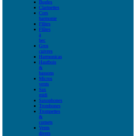
Bugles
Clarinettes
Cors
harmonie
Flûtes
Flûtes
à
bec
Gros
cuivres
Harmonicas
Hautbois
&
bassons
Micros
vents
Sax
midi
Saxophones
Trombones
Trompettes
&
cornets
Vents
divers