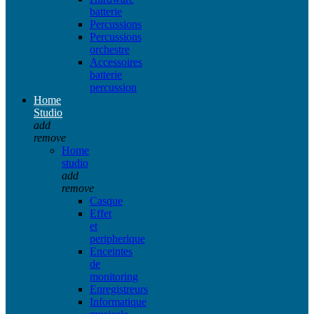
batterie
Percussions
Percussions
orchestre
Accessoires
batterie
percussion
Home
Studio
add
remove
Home
studio
add
remove
Casque
Effet
et
peripherique
Enceintes
de
monitoring
Enregistreurs
Informatique