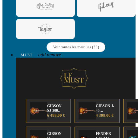
Voir toutes les marques (53)
add
remove
MUST
GIBSON
GIBSON J-
SJ-200
45
Anniversary
6 499,00 €
Anniversary
4 399,00 €
Limited
Limited
Edition
Edition
GIBSON
FENDER