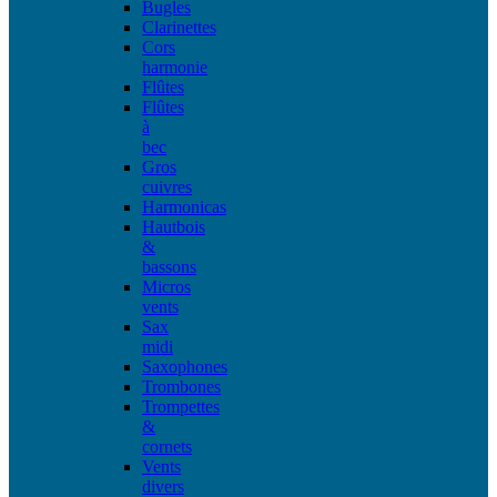
Bugles
Clarinettes
Cors
harmonie
Flûtes
Flûtes
à
bec
Gros
cuivres
Harmonicas
Hautbois
&
bassons
Micros
vents
Sax
midi
Saxophones
Trombones
Trompettes
&
cornets
Vents
divers