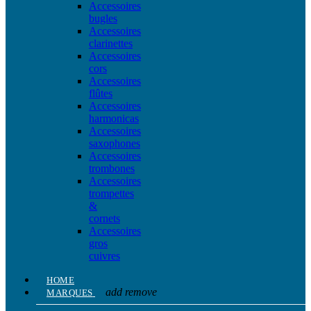
Accessoires
bugles
Accessoires
clarinettes
Accessoires
cors
Accessoires
flûtes
Accessoires
harmonicas
Accessoires
saxophones
Accessoires
trombones
Accessoires
trompettes
&
cornets
Accessoires
gros
cuivres
HOME
add
remove
MARQUES