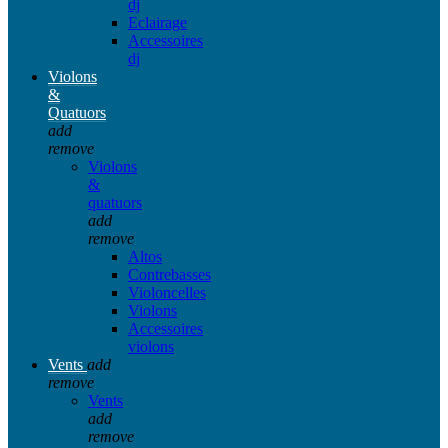
dj
Eclairage
Accessoires
dj
Violons
&
Quatuors
add
remove
Violons
&
quatuors
add
remove
Altos
Contrebasses
Violoncelles
Violons
Accessoires
violons
Vents
add
remove
Vents
add
remove