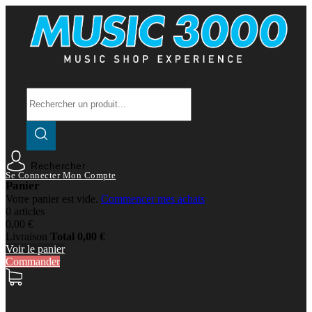
Rechercher
Se Connecter
Mon Compte
Panier
Votre panier est vide.
Commencer mes achats
0 articles
0,00 €
Livraison
Total
0,00 €
Voir le panier
Commander