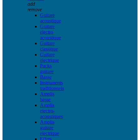
add
remove
Guitare
acoustique
Guitare
electro
acoustique
Guitare
classique
Guitare
electrique
Packs
guitare
Basse
Instruments
traditionnels
Amplis
basse
Amplis
electro-
acoustiques
Amplis
guitare
electrique
Effets