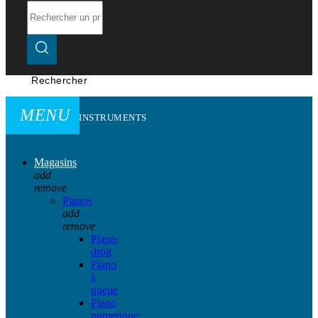
Rechercher
MENU
INSTRUMENTS
Magasins
add
remove
Pianos
add
remove
Piano
droit
Piano
à
queue
Piano
numerique