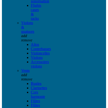
sonorisation
Flights
cases
&
racks
Violons
&
quatuors
add
remove
Altos
Contrebasses
Violoncelles
Violons
Accessoires
violons
Vents
add
remove
Bugles
Clarinettes
Cors
harmonie
Flûtes
Flûtes