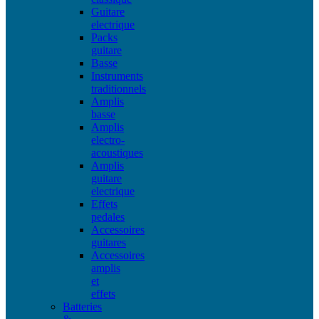
Guitare
electrique
Packs
guitare
Basse
Instruments
traditionnels
Amplis
basse
Amplis
electro-
acoustiques
Amplis
guitare
electrique
Effets
pedales
Accessoires
guitares
Accessoires
amplis
et
effets
Batteries