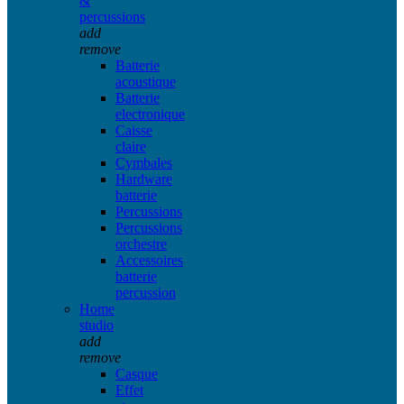
&
percussions
add
remove
Batterie
acoustique
Batterie
electronique
Caisse
claire
Cymbales
Hardware
batterie
Percussions
Percussions
orchestre
Accessoires
batterie
percussion
Home
studio
add
remove
Casque
Effet