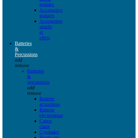
pedales
Accessoires
guitares
Accessoires
amplis
et
effets
Batteries
&
Percussions
add
remove
Batteries
&
percussions
add
remove
Batterie
acoustique
Batterie
electronique
Caisse
claire
Cymbales
Hardware