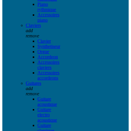
Piano
rythmique
Accessoires
piano
Claviers
add
remove
Clavier
Synthetiseur
Orgue
Accordeon
Accessoires
claviers
Accessoires
accordeons
Guitares
add
remove
Guitare
acoustique
Guitare
electro
acoustique
Guitare
classique