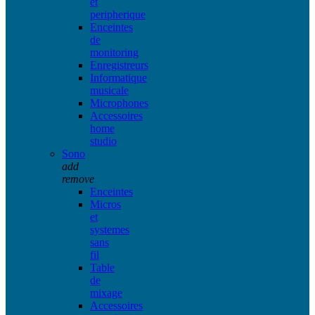
et
peripherique
Enceintes
de
monitoring
Enregistreurs
Informatique
musicale
Microphones
Accessoires
home
studio
Sono
add
remove
Enceintes
Micros
et
systemes
sans
fil
Table
de
mixage
Accessoires