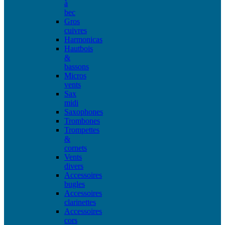
à
bec
Gros
cuivres
Harmonicas
Hautbois
&
bassons
Micros
vents
Sax
midi
Saxophones
Trombones
Trompettes
&
cornets
Vents
divers
Accessoires
bugles
Accessoires
clarinettes
Accessoires
cors