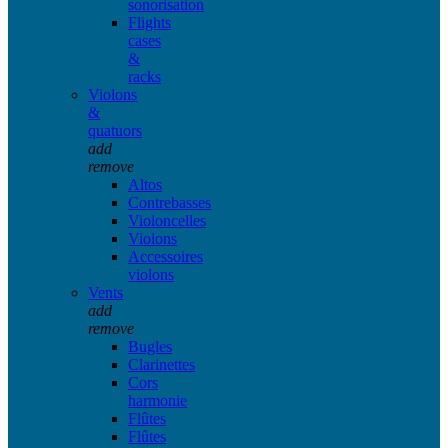
sonorisation
Flights
cases
&
racks
Violons
&
quatuors
add
remove
Altos
Contrebasses
Violoncelles
Violons
Accessoires
violons
Vents
add
remove
Bugles
Clarinettes
Cors
harmonie
Flûtes
Flûtes