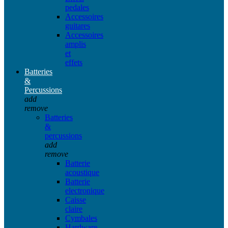
pedales
Accessoires
guitares
Accessoires
amplis
et
effets
Batteries
&
Percussions
add
remove
Batteries
&
percussions
add
remove
Batterie
acoustique
Batterie
electronique
Caisse
claire
Cymbales
Hardware