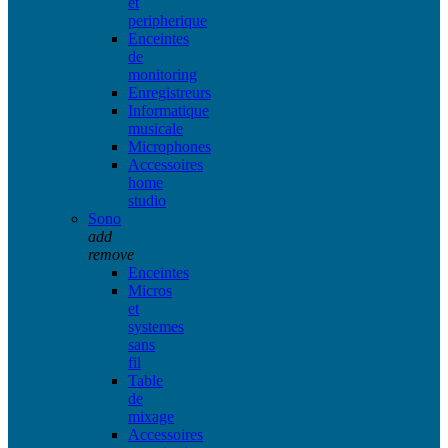
et
peripherique
Enceintes
de
monitoring
Enregistreurs
Informatique
musicale
Microphones
Accessoires
home
studio
Sono
add
remove
Enceintes
Micros
et
systemes
sans
fil
Table
de
mixage
Accessoires