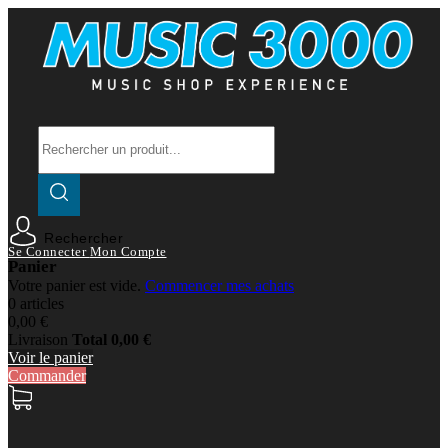
Rechercher
Se Connecter
Mon Compte
Panier
Votre panier est vide.
Commencer mes achats
0 articles
0,00 €
Livraison
Total
0,00 €
Voir le panier
Commander