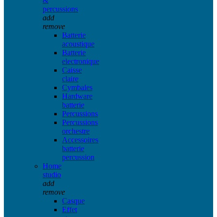
&
percussions
add
remove
Batterie
acoustique
Batterie
electronique
Caisse
claire
Cymbales
Hardware
batterie
Percussions
Percussions
orchestre
Accessoires
batterie
percussion
Home
studio
add
remove
Casque
Effet