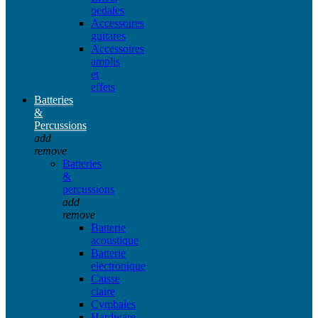
pedales
Accessoires
guitares
Accessoires
amplis
et
effets
Batteries
&
Percussions
add
remove
Batteries
&
percussions
add
remove
Batterie
acoustique
Batterie
electronique
Caisse
claire
Cymbales
Hardware