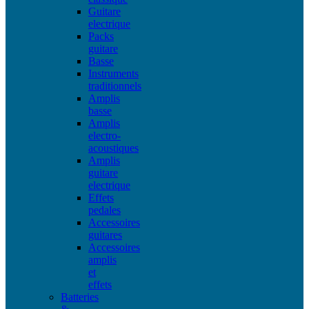
Guitare
electrique
Packs
guitare
Basse
Instruments
traditionnels
Amplis
basse
Amplis
electro-
acoustiques
Amplis
guitare
electrique
Effets
pedales
Accessoires
guitares
Accessoires
amplis
et
effets
Batteries