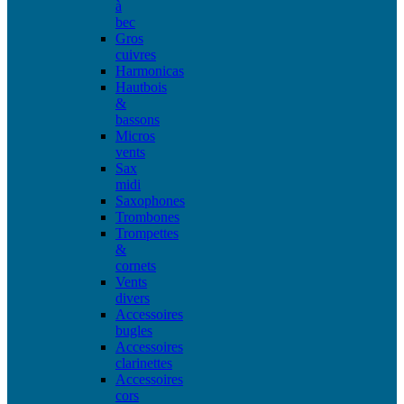
à
bec
Gros
cuivres
Harmonicas
Hautbois
&
bassons
Micros
vents
Sax
midi
Saxophones
Trombones
Trompettes
&
cornets
Vents
divers
Accessoires
bugles
Accessoires
clarinettes
Accessoires
cors