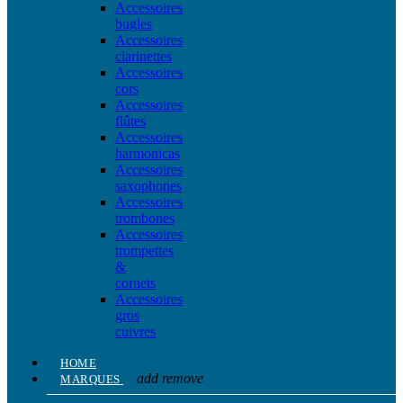
Accessoires
bugles
Accessoires
clarinettes
Accessoires
cors
Accessoires
flûtes
Accessoires
harmonicas
Accessoires
saxophones
Accessoires
trombones
Accessoires
trompettes
&
cornets
Accessoires
gros
cuivres
HOME
add
remove
MARQUES