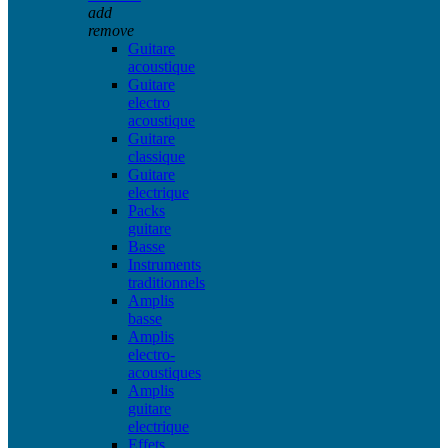
add
remove
Guitare
acoustique
Guitare
electro
acoustique
Guitare
classique
Guitare
electrique
Packs
guitare
Basse
Instruments
traditionnels
Amplis
basse
Amplis
electro-
acoustiques
Amplis
guitare
electrique
Effets