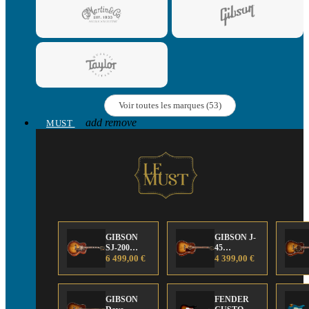
Voir toutes les marques (53)
add
remove
MUST
GIBSON
GIBSON J-
SJ-200
45
Anniversary
6 499,00 €
Anniversary
4 399,00 €
Limited
Limited
Edition
Edition
GIBSON
FENDER