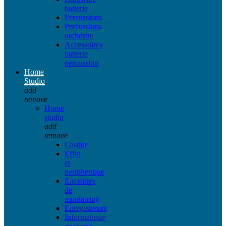
batterie
Percussions
Percussions
orchestre
Accessoires
batterie
percussion
Home
Studio
add
remove
Home
studio
add
remove
Casque
Effet
et
peripherique
Enceintes
de
monitoring
Enregistreurs
Informatique