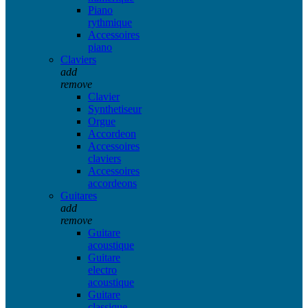
Piano
rythmique
Accessoires
piano
Claviers
add
remove
Clavier
Synthetiseur
Orgue
Accordeon
Accessoires
claviers
Accessoires
accordeons
Guitares
add
remove
Guitare
acoustique
Guitare
electro
acoustique
Guitare
classique