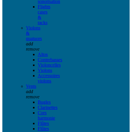
sonorisation
Flights
cases
&
racks
Violons
&
quatuors
add
remove
Altos
Contrebasses
Violoncelles
Violons
Accessoires
violons
Vents
add
remove
Bugles
Clarinettes
Cors
harmonie
Flûtes
Flûtes