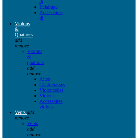
dj
Eclairage
Accessoires
dj
Violons
&
Quatuors
add
remove
Violons
&
quatuors
add
remove
Altos
Contrebasses
Violoncelles
Violons
Accessoires
violons
Vents
add
remove
Vents
add
remove