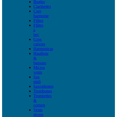
Bugles
Clarinettes
Cors
harmonie
Flûtes
Flûtes
à
bec
Gros
cuivres
Harmonicas
Hautbois
&
bassons
Micros
vents
Sax
midi
Saxophones
Trombones
Trompettes
&
cornets
Vents
divers