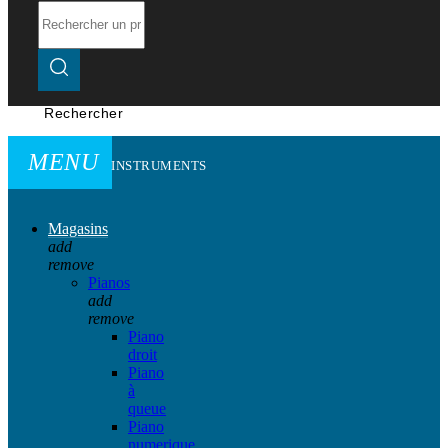
Rechercher
MENU
INSTRUMENTS
Magasins
add
remove
Pianos
add
remove
Piano
droit
Piano
à
queue
Piano
numerique