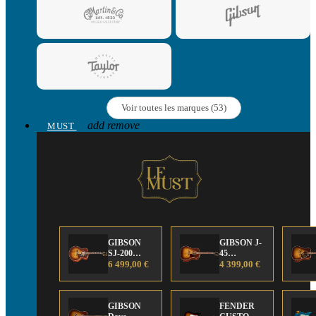
Voir toutes les marques (53)
add
remove
MUST
GIBSON
GIBSON J-
SJ-200
45
Anniversary
6 499,00 €
Anniversary
4 399,00 €
Limited
Limited
Edition
Edition
GIBSON
FENDER