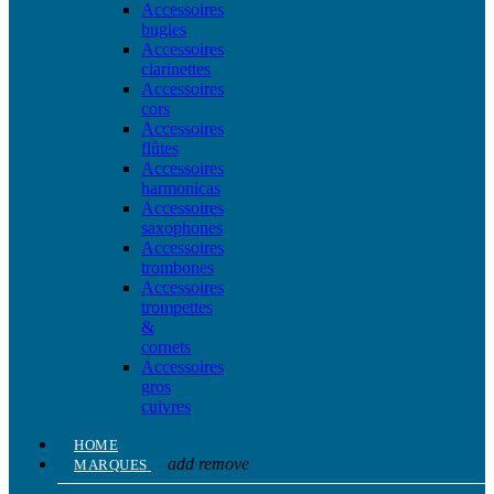
Accessoires
bugles
Accessoires
clarinettes
Accessoires
cors
Accessoires
flûtes
Accessoires
harmonicas
Accessoires
saxophones
Accessoires
trombones
Accessoires
trompettes
&
cornets
Accessoires
gros
cuivres
HOME
add
remove
MARQUES