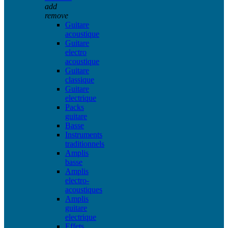
add
remove
Guitare
acoustique
Guitare
electro
acoustique
Guitare
classique
Guitare
electrique
Packs
guitare
Basse
Instruments
traditionnels
Amplis
basse
Amplis
electro-
acoustiques
Amplis
guitare
electrique
Effets