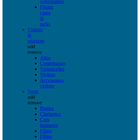
sonorisation
Flights
cases
&
racks
Violons
&
quatuors
add
remove
Altos
Contrebasses
Violoncelles
Violons
Accessoires
violons
Vents
add
remove
Bugles
Clarinettes
Cors
harmonie
Flûtes
Flûtes