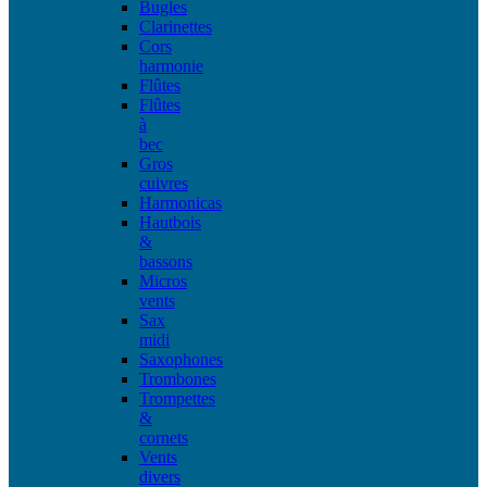
Bugles
Clarinettes
Cors
harmonie
Flûtes
Flûtes
à
bec
Gros
cuivres
Harmonicas
Hautbois
&
bassons
Micros
vents
Sax
midi
Saxophones
Trombones
Trompettes
&
cornets
Vents
divers