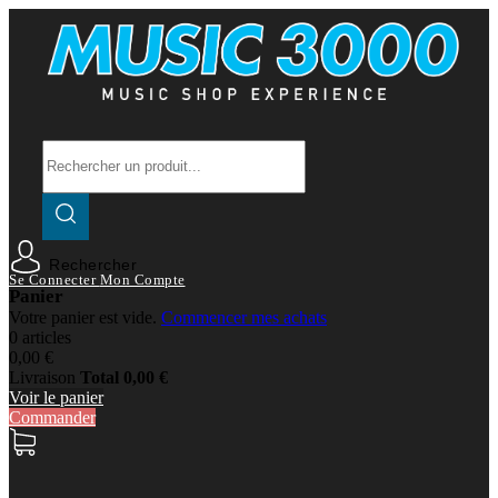
Rechercher
Se Connecter
Mon Compte
Panier
Votre panier est vide.
Commencer mes achats
0 articles
0,00 €
Livraison
Total
0,00 €
Voir le panier
Commander