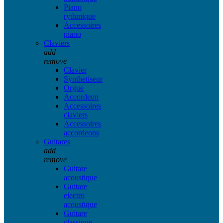
Piano
rythmique
Accessoires
piano
Claviers
add
remove
Clavier
Synthetiseur
Orgue
Accordeon
Accessoires
claviers
Accessoires
accordeons
Guitares
add
remove
Guitare
acoustique
Guitare
electro
acoustique
Guitare
classique