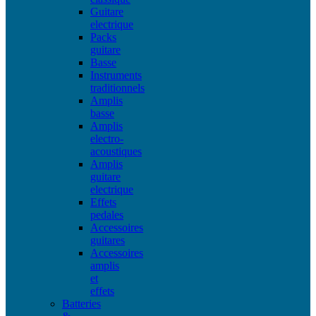
Guitare
electrique
Packs
guitare
Basse
Instruments
traditionnels
Amplis
basse
Amplis
electro-
acoustiques
Amplis
guitare
electrique
Effets
pedales
Accessoires
guitares
Accessoires
amplis
et
effets
Batteries