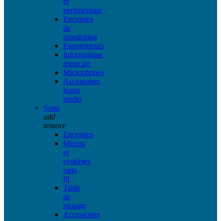
et
peripherique
Enceintes
de
monitoring
Enregistreurs
Informatique
musicale
Microphones
Accessoires
home
studio
Sono
add
remove
Enceintes
Micros
et
systemes
sans
fil
Table
de
mixage
Accessoires