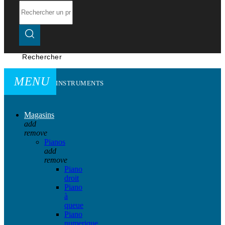
Rechercher
MENU
INSTRUMENTS
Magasins
add
remove
Pianos
add
remove
Piano
droit
Piano
à
queue
Piano
numerique