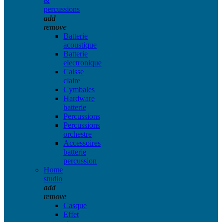
&
percussions
add
remove
Batterie
acoustique
Batterie
electronique
Caisse
claire
Cymbales
Hardware
batterie
Percussions
Percussions
orchestre
Accessoires
batterie
percussion
Home
studio
add
remove
Casque
Effet