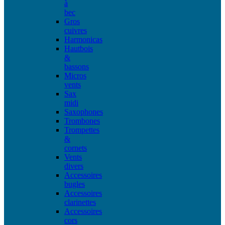
à
bec
Gros
cuivres
Harmonicas
Hautbois
&
bassons
Micros
vents
Sax
midi
Saxophones
Trombones
Trompettes
&
cornets
Vents
divers
Accessoires
bugles
Accessoires
clarinettes
Accessoires
cors