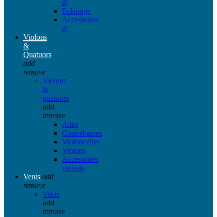
dj
Eclairage
Accessoires
dj
Violons
&
Quatuors
add
remove
Violons
&
quatuors
add
remove
Altos
Contrebasses
Violoncelles
Violons
Accessoires
violons
Vents
add
remove
Vents
add
remove