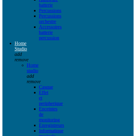
batterie
Percussions
Percussions
orchestre
Accessoires
batterie
percussion
Home
Studio
add
remove
Home
studio
add
remove
Casque
Effet
et
peripherique
Enceintes
de
monitoring
Enregistreurs
Informatique