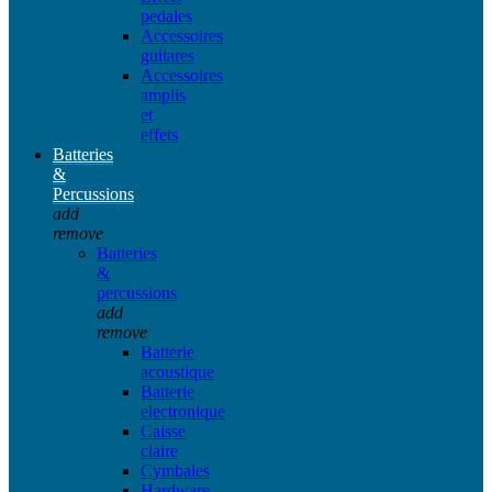
pedales
Accessoires
guitares
Accessoires
amplis
et
effets
Batteries
&
Percussions
add
remove
Batteries
&
percussions
add
remove
Batterie
acoustique
Batterie
electronique
Caisse
claire
Cymbales
Hardware