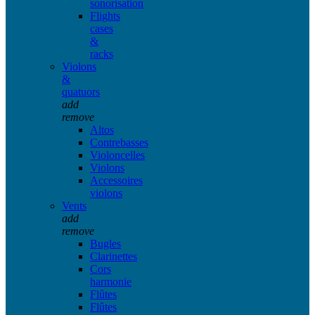
sonorisation
Flights
cases
&
racks
Violons
&
quatuors
add
remove
Altos
Contrebasses
Violoncelles
Violons
Accessoires
violons
Vents
add
remove
Bugles
Clarinettes
Cors
harmonie
Flûtes
Flûtes