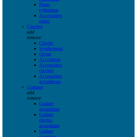
Piano
rythmique
Accessoires
piano
Claviers
add
remove
Clavier
Synthetiseur
Orgue
Accordeon
Accessoires
claviers
Accessoires
accordeons
Guitares
add
remove
Guitare
acoustique
Guitare
electro
acoustique
Guitare
classique