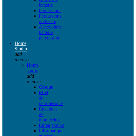
batterie
Percussions
Percussions
orchestre
Accessoires
batterie
percussion
Home
Studio
add
remove
Home
studio
add
remove
Casque
Effet
et
peripherique
Enceintes
de
monitoring
Enregistreurs
Informatique