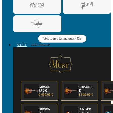
Voir toutes les marques (53)
add
remove
MUST
GIBSON
GIBSON J-
SJ-200
45
Anniversary
6 499,00 €
Anniversary
4 399,00 €
Limited
Limited
Edition
Edition
GIBSON
FENDER