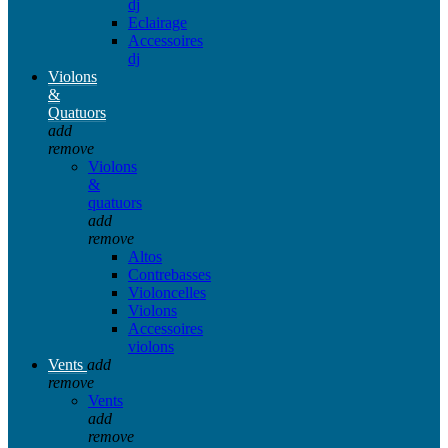
dj
Eclairage
Accessoires
dj
Violons
&
Quatuors
add
remove
Violons
&
quatuors
add
remove
Altos
Contrebasses
Violoncelles
Violons
Accessoires
violons
Vents
add
remove
Vents
add
remove