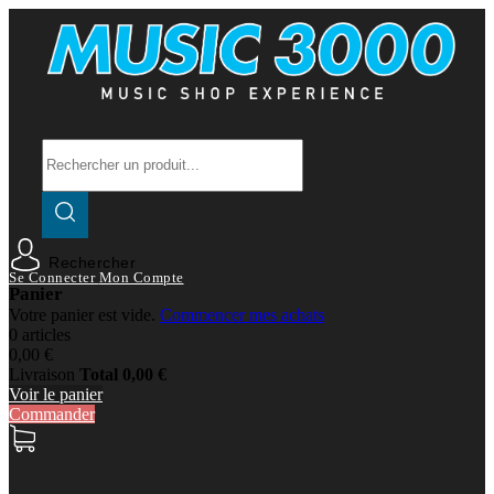
Rechercher
Se Connecter
Mon Compte
Panier
Votre panier est vide.
Commencer mes achats
0 articles
0,00 €
Livraison
Total
0,00 €
Voir le panier
Commander