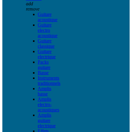
add
remove
Guitare
acoustique
Guitare
electro
acoustique
Guitare
classique
Guitare
electrique
Packs
guitare
Basse
Instruments
traditionnels
Amplis
basse
Amplis
electro-
acoustiques
Amplis
guitare
electrique
Effets