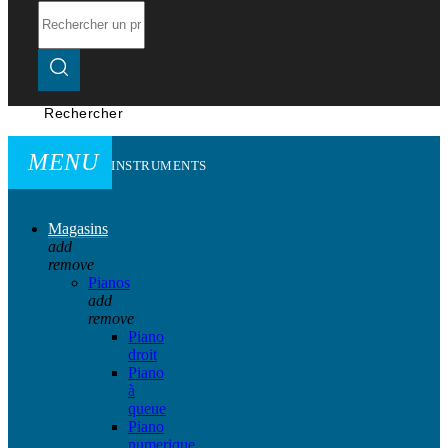
Rechercher
MENU
INSTRUMENTS
Magasins
add
remove
Pianos
add
remove
Piano
droit
Piano
à
queue
Piano
numerique