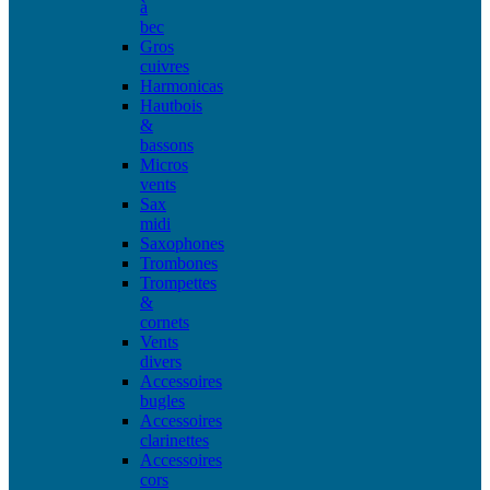
à
bec
Gros
cuivres
Harmonicas
Hautbois
&
bassons
Micros
vents
Sax
midi
Saxophones
Trombones
Trompettes
&
cornets
Vents
divers
Accessoires
bugles
Accessoires
clarinettes
Accessoires
cors