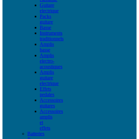
Guitare
electrique
Packs
guitare
Basse
Instruments
traditionnels
Amplis
basse
Amplis
electro-
acoustiques
Amplis
guitare
electrique
Effets
pedales
Accessoires
guitares
Accessoires
amplis
et
effets
Batteries