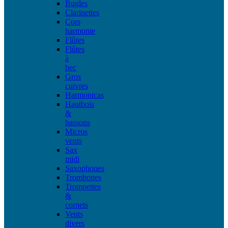
Bugles
Clarinettes
Cors
harmonie
Flûtes
Flûtes
à
bec
Gros
cuivres
Harmonicas
Hautbois
&
bassons
Micros
vents
Sax
midi
Saxophones
Trombones
Trompettes
&
cornets
Vents
divers