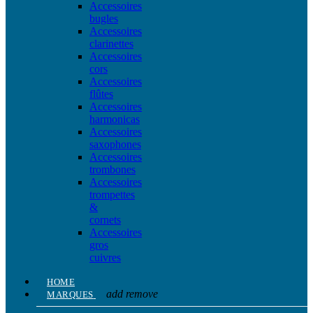
Accessoires
bugles
Accessoires
clarinettes
Accessoires
cors
Accessoires
flûtes
Accessoires
harmonicas
Accessoires
saxophones
Accessoires
trombones
Accessoires
trompettes
&
cornets
Accessoires
gros
cuivres
HOME
add
remove
MARQUES