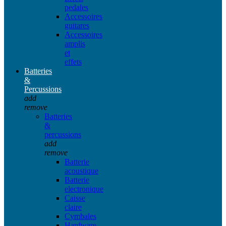
pedales
Accessoires
guitares
Accessoires
amplis
et
effets
Batteries
&
Percussions
add
remove
Batteries
&
percussions
add
remove
Batterie
acoustique
Batterie
electronique
Caisse
claire
Cymbales
Hardware