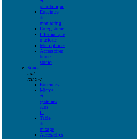
et
peripherique
Enceintes
de
monitoring
Enregistreurs
Informatique
musicale
Microphones
Accessoires
home
studio
Sono
add
remove
Enceintes
Micros
et
systemes
sans
fil
Table
de
mixage
Accessoires