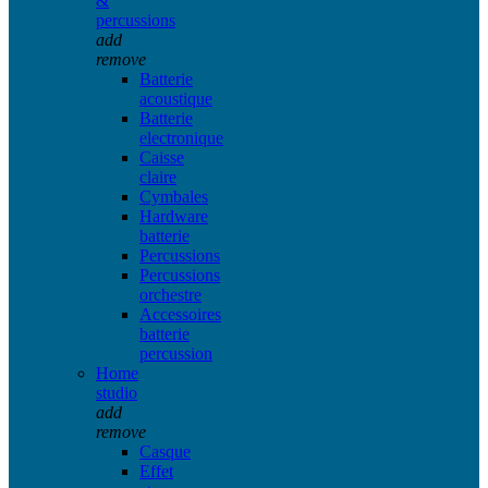
&
percussions
add
remove
Batterie
acoustique
Batterie
electronique
Caisse
claire
Cymbales
Hardware
batterie
Percussions
Percussions
orchestre
Accessoires
batterie
percussion
Home
studio
add
remove
Casque
Effet