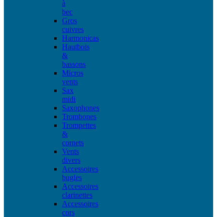
à
bec
Gros
cuivres
Harmonicas
Hautbois
&
bassons
Micros
vents
Sax
midi
Saxophones
Trombones
Trompettes
&
cornets
Vents
divers
Accessoires
bugles
Accessoires
clarinettes
Accessoires
cors