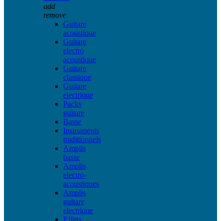
add
remove
Guitare
acoustique
Guitare
electro
acoustique
Guitare
classique
Guitare
electrique
Packs
guitare
Basse
Instruments
traditionnels
Amplis
basse
Amplis
electro-
acoustiques
Amplis
guitare
electrique
Effets