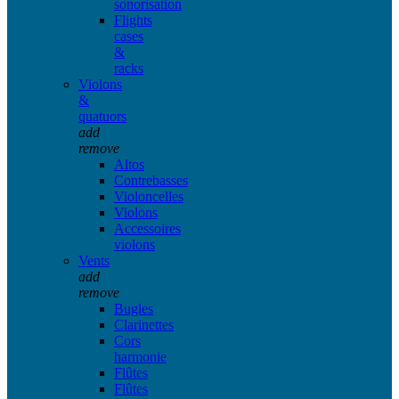
sonorisation
Flights
cases
&
racks
Violons
&
quatuors
add
remove
Altos
Contrebasses
Violoncelles
Violons
Accessoires
violons
Vents
add
remove
Bugles
Clarinettes
Cors
harmonie
Flûtes
Flûtes