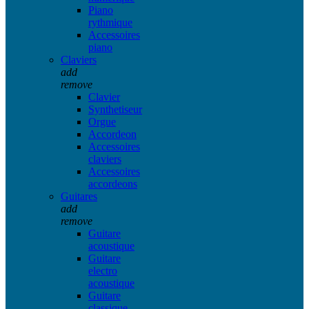
Piano
rythmique
Accessoires
piano
Claviers
add
remove
Clavier
Synthetiseur
Orgue
Accordeon
Accessoires
claviers
Accessoires
accordeons
Guitares
add
remove
Guitare
acoustique
Guitare
electro
acoustique
Guitare
classique