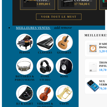
CUSTOM
CVP-909GP
SHOP Strat
5 899,00 €
CLAVINOVA
17 760,00 €
LTD
PIANO
Poblano
ARRANGEUR
Super heavy
VOIR TOUT LE MUST
Relic Aged
Black
add
remove
MEILLEURES VENTES
MEILLEURE
D'AD
BW04
D'Add
3,20 
PIANOS
CLAVIERS
GUITARES
Corde 
avec...
THOM
INFE
Cordes
18,70
Vision.
BATTERIES &
HOME
SONO
PERCUSSIONS
STUDIO
NUX
VERB
DLX p
70,50
numér
de...
DJ & LIGHT
VIOLONS &
VENTS
QUATUORS