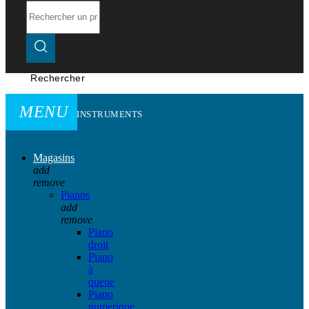
Rechercher
MENU
INSTRUMENTS
Magasins
add
remove
Pianos
add
remove
Piano
droit
Piano
à
queue
Piano
numerique