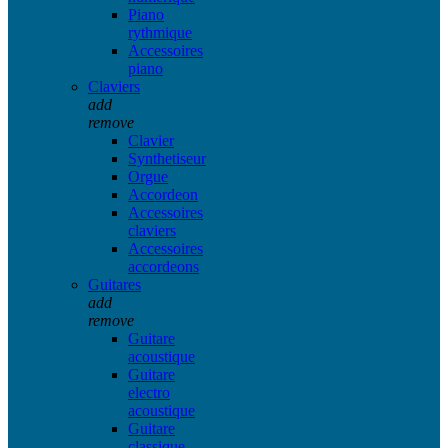
Piano
rythmique
Accessoires
piano
Claviers
add
remove
Clavier
Synthetiseur
Orgue
Accordeon
Accessoires
claviers
Accessoires
accordeons
Guitares
add
remove
Guitare
acoustique
Guitare
electro
acoustique
Guitare
classique