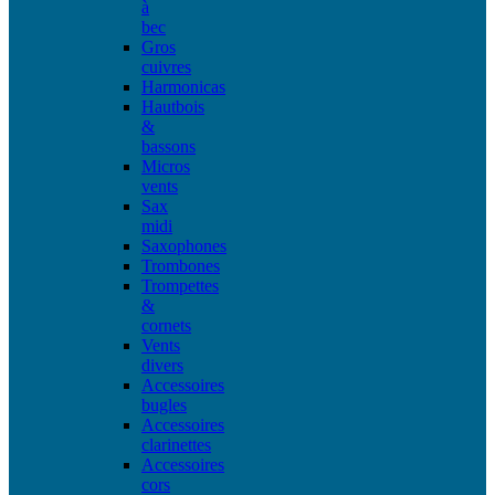
à
bec
Gros
cuivres
Harmonicas
Hautbois
&
bassons
Micros
vents
Sax
midi
Saxophones
Trombones
Trompettes
&
cornets
Vents
divers
Accessoires
bugles
Accessoires
clarinettes
Accessoires
cors