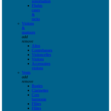
sonorisation
Flights
cases
&
racks
Violons
&
quatuors
add
remove
Altos
Contrebasses
Violoncelles
Violons
Accessoires
violons
Vents
add
remove
Bugles
Clarinettes
Cors
harmonie
Flûtes
Flûtes