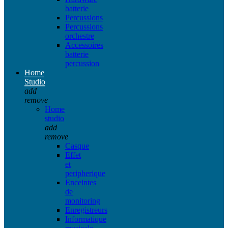
batterie
Percussions
Percussions
orchestre
Accessoires
batterie
percussion
Home
Studio
add
remove
Home
studio
add
remove
Casque
Effet
et
peripherique
Enceintes
de
monitoring
Enregistreurs
Informatique