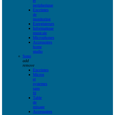
et
peripherique
Enceintes
de
monitoring
Enregistreurs
Informatique
musicale
Microphones
Accessoires
home
studio
Sono
add
remove
Enceintes
Micros
et
systemes
sans
fil
Table
de
mixage
Accessoires