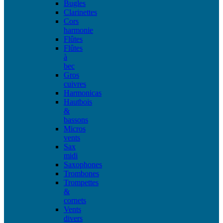
Bugles
Clarinettes
Cors
harmonie
Flûtes
Flûtes
à
bec
Gros
cuivres
Harmonicas
Hautbois
&
bassons
Micros
vents
Sax
midi
Saxophones
Trombones
Trompettes
&
cornets
Vents
divers