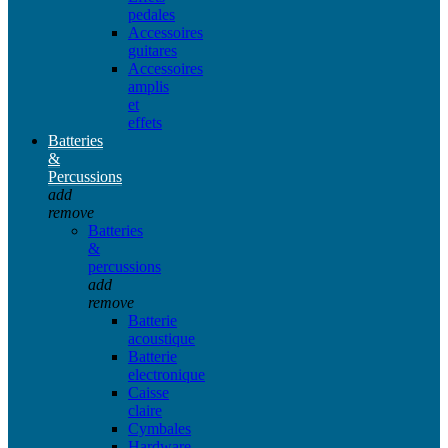
pedales
Accessoires
guitares
Accessoires
amplis
et
effets
Batteries
&
Percussions
add
remove
Batteries
&
percussions
add
remove
Batterie
acoustique
Batterie
electronique
Caisse
claire
Cymbales
Hardware