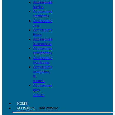
Accessoires
bugles
Accessoires
clarinettes
Accessoires
cors
Accessoires
flûtes
Accessoires
harmonicas
Accessoires
saxophones
Accessoires
trombones
Accessoires
trompettes
&
cornets
Accessoires
gros
cuivres
HOME
add
remove
MARQUES