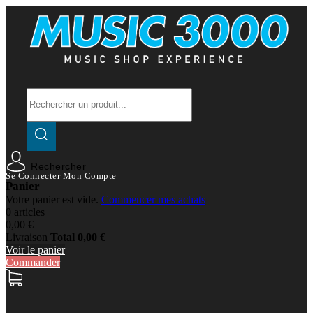
Rechercher
Se Connecter
Mon Compte
Panier
Votre panier est vide.
Commencer mes achats
0 articles
0,00 €
Livraison
Total
0,00 €
Voir le panier
Commander