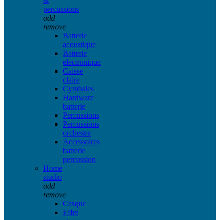
&
percussions
add
remove
Batterie
acoustique
Batterie
electronique
Caisse
claire
Cymbales
Hardware
batterie
Percussions
Percussions
orchestre
Accessoires
batterie
percussion
Home
studio
add
remove
Casque
Effet