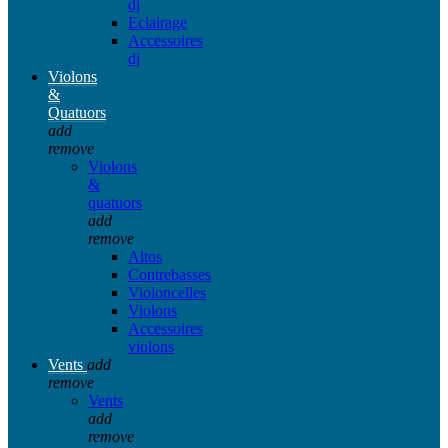
dj
Eclairage
Accessoires
dj
Violons
&
Quatuors
add
remove
Violons
&
quatuors
add
remove
Altos
Contrebasses
Violoncelles
Violons
Accessoires
violons
Vents
add
remove
Vents
add
remove