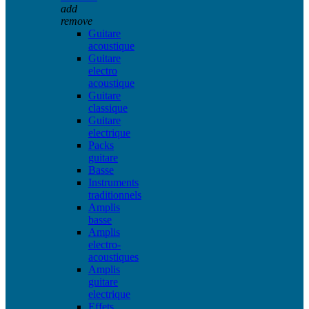
add
remove
Guitare
acoustique
Guitare
electro
acoustique
Guitare
classique
Guitare
electrique
Packs
guitare
Basse
Instruments
traditionnels
Amplis
basse
Amplis
electro-
acoustiques
Amplis
guitare
electrique
Effets