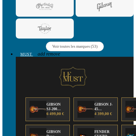
Voir toutes les marques (53)
add
remove
MUST
GIBSON
GIBSON J-
SJ-200
45
Anniversary
6 499,00 €
Anniversary
4 399,00 €
Limited
Limited
Edition
Edition
GIBSON
FENDER