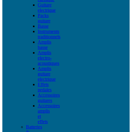
Guitare
electrique
Packs
guitare
Basse
Instruments
traditionnels
Amplis
basse
Amplis
electro-
acoustiques
Amplis
guitare
electrique
Effets
pedales
Accessoires
guitares
Accessoires
amplis
et
effets
Batteries