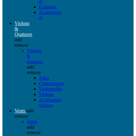
dj
Eclairage
Accessoires
dj
Violons
&
Quatuors
add
remove
Violons
&
quatuors
add
remove
Altos
Contrebasses
Violoncelles
Violons
Accessoires
violons
Vents
add
remove
Vents
add
remove