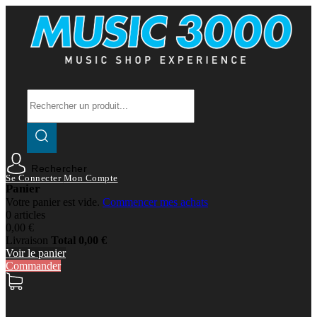
Rechercher
Se Connecter
Mon Compte
Panier
Votre panier est vide.
Commencer mes achats
0 articles
0,00 €
Livraison
Total
0,00 €
Voir le panier
Commander