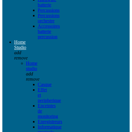
batterie
Percussions
Percussions
orchestre
Accessoires
batterie
percussion
Home
Studio
add
remove
Home
studio
add
remove
Casque
Effet
et
peripherique
Enceintes
de
monitoring
Enregistreurs
Informatique