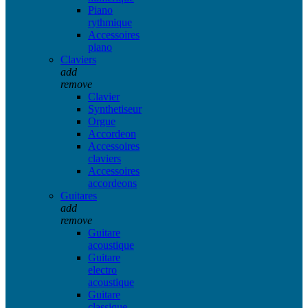
Piano
rythmique
Accessoires
piano
Claviers
add
remove
Clavier
Synthetiseur
Orgue
Accordeon
Accessoires
claviers
Accessoires
accordeons
Guitares
add
remove
Guitare
acoustique
Guitare
electro
acoustique
Guitare
classique