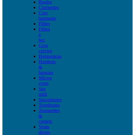
Bugles
Clarinettes
Cors
harmonie
Flûtes
Flûtes
à
bec
Gros
cuivres
Harmonicas
Hautbois
&
bassons
Micros
vents
Sax
midi
Saxophones
Trombones
Trompettes
&
cornets
Vents
divers