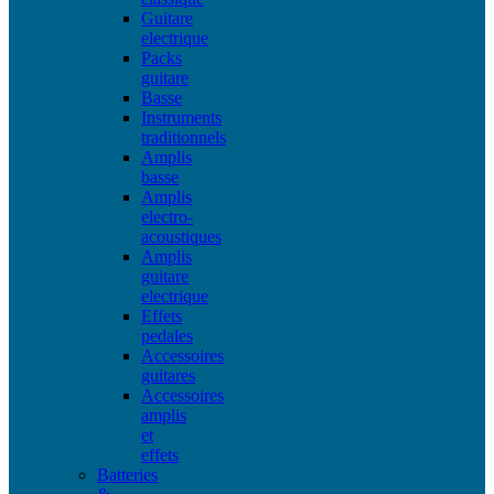
Guitare
electrique
Packs
guitare
Basse
Instruments
traditionnels
Amplis
basse
Amplis
electro-
acoustiques
Amplis
guitare
electrique
Effets
pedales
Accessoires
guitares
Accessoires
amplis
et
effets
Batteries