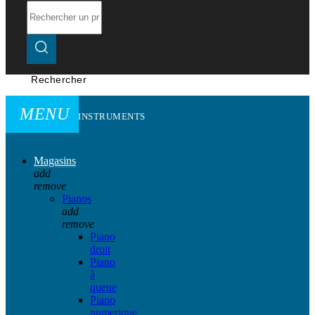
Rechercher
MENU
INSTRUMENTS
Magasins
add
remove
Pianos
add
remove
Piano
droit
Piano
à
queue
Piano
numerique