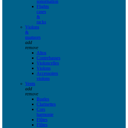
sonorisation
Flights
cases
&
racks
Violons
&
quatuors
add
remove
Altos
Contrebasses
Violoncelles
Violons
Accessoires
violons
Vents
add
remove
Bugles
Clarinettes
Cors
harmonie
Flûtes
Flûtes