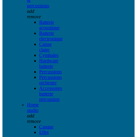
&
percussions
add
remove
Batterie
acoustique
Batterie
electronique
Caisse
claire
Cymbales
Hardware
batterie
Percussions
Percussions
orchestre
Accessoires
batterie
percussion
Home
studio
add
remove
Casque
Effet