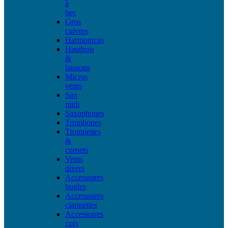
à
bec
Gros
cuivres
Harmonicas
Hautbois
&
bassons
Micros
vents
Sax
midi
Saxophones
Trombones
Trompettes
&
cornets
Vents
divers
Accessoires
bugles
Accessoires
clarinettes
Accessoires
cors