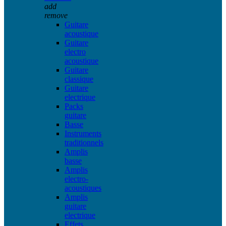
add
remove
Guitare
acoustique
Guitare
electro
acoustique
Guitare
classique
Guitare
electrique
Packs
guitare
Basse
Instruments
traditionnels
Amplis
basse
Amplis
electro-
acoustiques
Amplis
guitare
electrique
Effets