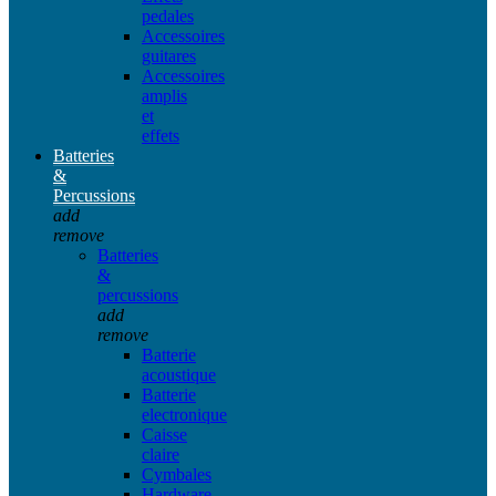
pedales
Accessoires
guitares
Accessoires
amplis
et
effets
Batteries
&
Percussions
add
remove
Batteries
&
percussions
add
remove
Batterie
acoustique
Batterie
electronique
Caisse
claire
Cymbales
Hardware