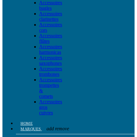
Accessoires
bugles
Accessoires
clarinettes
Accessoires
cors
Accessoires
flûtes
Accessoires
harmonicas
Accessoires
saxophones
Accessoires
trombones
Accessoires
trompettes
&
cornets
Accessoires
gros
cuivres
HOME
add
remove
MARQUES