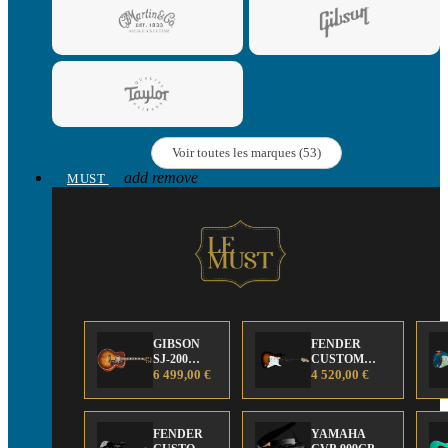
Voir toutes les marques (53)
add
remove
MUST
GIBSON
FENDER
SJ-200
CUSTOM
Anniversary
6 499,00 €
SHOP Strat 63'
4 520,00 €
Limited
NOS Sunburst
Edition
FENDER
YAMAHA