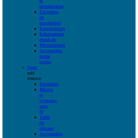
et
peripherique
Enceintes
de
monitoring
Enregistreurs
Informatique
musicale
Microphones
Accessoires
home
studio
Sono
add
remove
Enceintes
Micros
et
systemes
sans
fil
Table
de
mixage
Accessoires