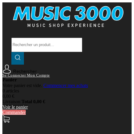
Rechercher
Se Connecter
Mon Compte
Panier
Votre panier est vide.
Commencer mes achats
0 articles
0,00 €
Livraison
Total
0,00 €
Voir le panier
Commander