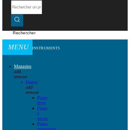
Rechercher
MENU
INSTRUMENTS
Magasins
add
remove
Pianos
add
remove
Piano
droit
Piano
à
queue
Piano
numerique