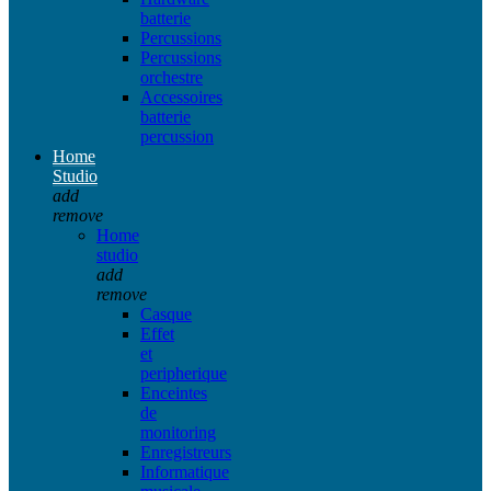
batterie
Percussions
Percussions
orchestre
Accessoires
batterie
percussion
Home
Studio
add
remove
Home
studio
add
remove
Casque
Effet
et
peripherique
Enceintes
de
monitoring
Enregistreurs
Informatique