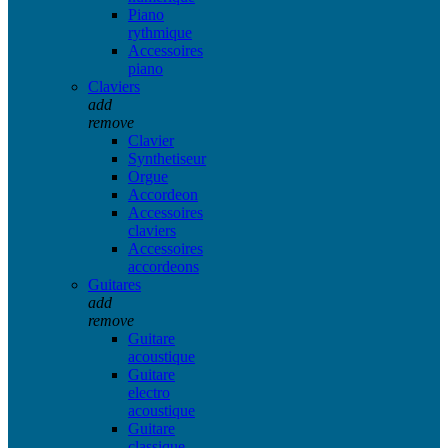
Piano
rythmique
Accessoires
piano
Claviers
add
remove
Clavier
Synthetiseur
Orgue
Accordeon
Accessoires
claviers
Accessoires
accordeons
Guitares
add
remove
Guitare
acoustique
Guitare
electro
acoustique
Guitare
classique