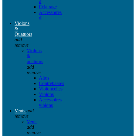
dj
Eclairage
Accessoires
dj
Violons
&
Quatuors
add
remove
Violons
&
quatuors
add
remove
Altos
Contrebasses
Violoncelles
Violons
Accessoires
violons
Vents
add
remove
Vents
add
remove