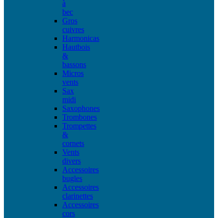
à
bec
Gros
cuivres
Harmonicas
Hautbois
&
bassons
Micros
vents
Sax
midi
Saxophones
Trombones
Trompettes
&
cornets
Vents
divers
Accessoires
bugles
Accessoires
clarinettes
Accessoires
cors