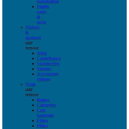
sonorisation
Flights
cases
&
racks
Violons
&
quatuors
add
remove
Altos
Contrebasses
Violoncelles
Violons
Accessoires
violons
Vents
add
remove
Bugles
Clarinettes
Cors
harmonie
Flûtes
Flûtes