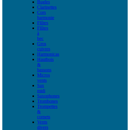
Bugles
Clarinettes
Cors
harmonie
Flûtes
Flûtes
à
bec
Gros
cuivres
Harmonicas
Hautbois
&
bassons
Micros
vents
Sax
midi
Saxophones
Trombones
Trompettes
&
cornets
Vents
divers