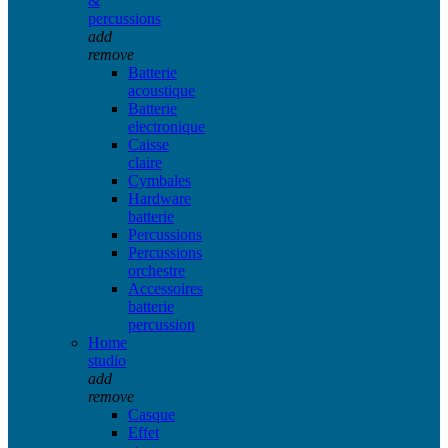
&
percussions
add
remove
Batterie
acoustique
Batterie
electronique
Caisse
claire
Cymbales
Hardware
batterie
Percussions
Percussions
orchestre
Accessoires
batterie
percussion
Home
studio
add
remove
Casque
Effet