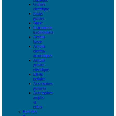
Guitare
electrique
Packs
guitare
Basse
Instruments
traditionnels
Amplis
basse
Amplis
electro-
acoustiques
Amplis
guitare
electrique
Effets
pedales
Accessoires
guitares
Accessoires
amplis
et
effets
Batteries