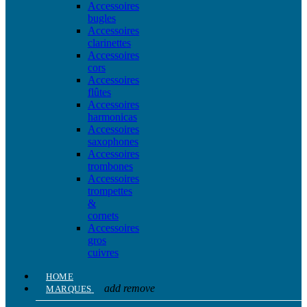
Accessoires
bugles
Accessoires
clarinettes
Accessoires
cors
Accessoires
flûtes
Accessoires
harmonicas
Accessoires
saxophones
Accessoires
trombones
Accessoires
trompettes
&
cornets
Accessoires
gros
cuivres
HOME
add
remove
MARQUES