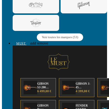
Voir toutes les marques (53)
add
remove
MUST
GIBSON
GIBSON J-
SJ-200
45
Anniversary
6 499,00 €
Anniversary
4 399,00 €
Limited
Limited
Edition
Edition
GIBSON
FENDER