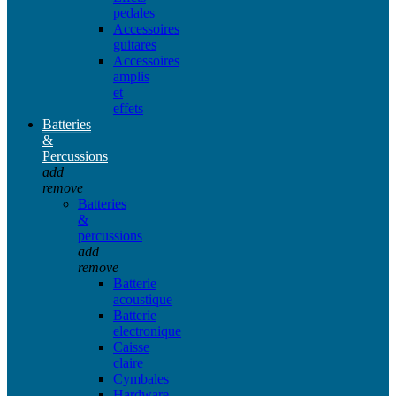
pedales
Accessoires
guitares
Accessoires
amplis
et
effets
Batteries
&
Percussions
add
remove
Batteries
&
percussions
add
remove
Batterie
acoustique
Batterie
electronique
Caisse
claire
Cymbales
Hardware