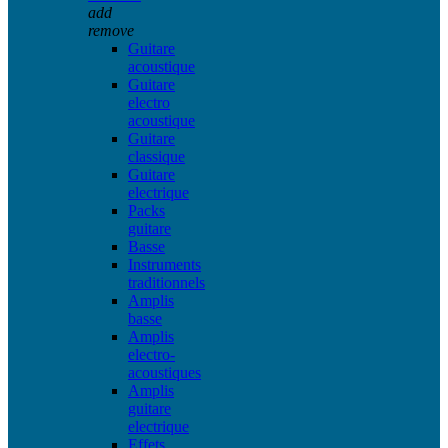
add
remove
Guitare
acoustique
Guitare
electro
acoustique
Guitare
classique
Guitare
electrique
Packs
guitare
Basse
Instruments
traditionnels
Amplis
basse
Amplis
electro-
acoustiques
Amplis
guitare
electrique
Effets