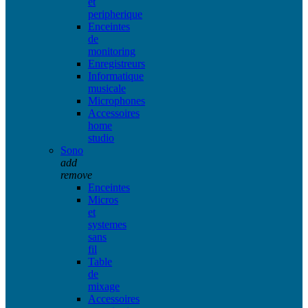
et
peripherique
Enceintes
de
monitoring
Enregistreurs
Informatique
musicale
Microphones
Accessoires
home
studio
Sono
add
remove
Enceintes
Micros
et
systemes
sans
fil
Table
de
mixage
Accessoires