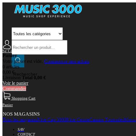
Se Connecter
Mon Compte
Panier
Votre panier est vide.
Commencer mes achats
0 articles
0,00 €
Rechercher
Livraison
Total
0,00 €
Voir le panier
Commander
Shopping Cart
Panier
NOS MAGASINS
Tous les magasins
Nice Cap 3000
Nice Centre
Cannes Tourrades
Marsei
SAV
CONTACT