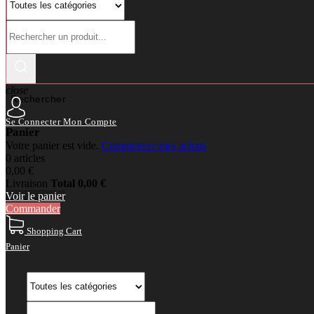
close
Rechercher
Se Connecter
Mon Compte
Panier
Votre panier est vide.
Commencer mes achats
0 articles
0,00 €
Livraison
Total
0,00 €
Voir le panier
Commander
Shopping Cart
Panier