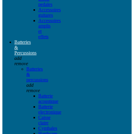
pedales
Accessoires
guitares
Accessoires
amplis
et
effets
Batteries
&
Percussions
add
remove
Batteries
&
percussions
add
remove
Batterie
acoustique
Batterie
electronique
Caisse
claire
Cymbales
Hardware