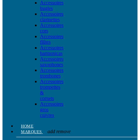
Accessoires
bugles
Accessoires
clarinettes
Accessoires
cors
Accessoires
flûtes
Accessoires
harmonicas
Accessoires
saxophones
Accessoires
trombones
Accessoires
trompettes
&
cornets
Accessoires
gros
cuivres
HOME
add
remove
MARQUES