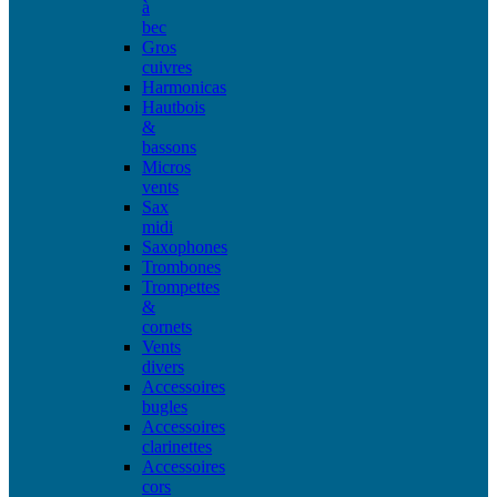
à
bec
Gros
cuivres
Harmonicas
Hautbois
&
bassons
Micros
vents
Sax
midi
Saxophones
Trombones
Trompettes
&
cornets
Vents
divers
Accessoires
bugles
Accessoires
clarinettes
Accessoires
cors