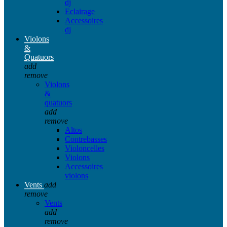
dj
Eclairage
Accessoires
dj
Violons
&
Quatuors
add
remove
Violons
&
quatuors
add
remove
Altos
Contrebasses
Violoncelles
Violons
Accessoires
violons
Vents
add
remove
Vents
add
remove