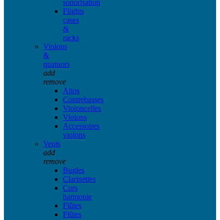
sonorisation
Flights
cases
&
racks
Violons
&
quatuors
add
remove
Altos
Contrebasses
Violoncelles
Violons
Accessoires
violons
Vents
add
remove
Bugles
Clarinettes
Cors
harmonie
Flûtes
Flûtes