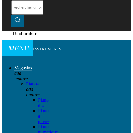
Rechercher
MENU
INSTRUMENTS
Magasins
add
remove
Pianos
add
remove
Piano
droit
Piano
à
queue
Piano
numerique