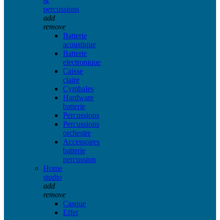
&
percussions
add
remove
Batterie
acoustique
Batterie
electronique
Caisse
claire
Cymbales
Hardware
batterie
Percussions
Percussions
orchestre
Accessoires
batterie
percussion
Home
studio
add
remove
Casque
Effet