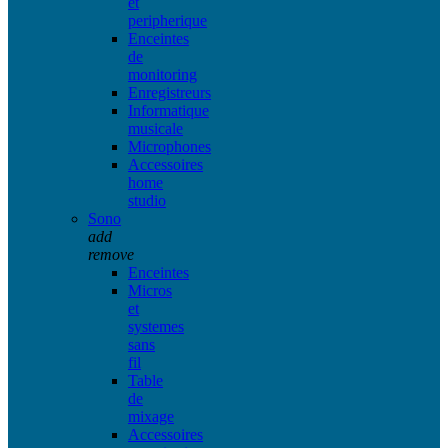
et
peripherique
Enceintes
de
monitoring
Enregistreurs
Informatique
musicale
Microphones
Accessoires
home
studio
Sono
add
remove
Enceintes
Micros
et
systemes
sans
fil
Table
de
mixage
Accessoires