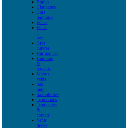
Bugles
Clarinettes
Cors
harmonie
Flûtes
Flûtes
à
bec
Gros
cuivres
Harmonicas
Hautbois
&
bassons
Micros
vents
Sax
midi
Saxophones
Trombones
Trompettes
&
cornets
Vents
divers