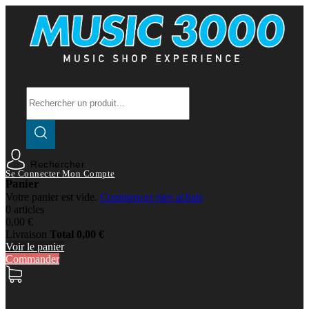
Rechercher
Se Connecter
Mon Compte
Panier
Votre panier est vide.
Commencer mes achats
0 articles
0,00 €
Livraison
Total
0,00 €
Voir le panier
Commander