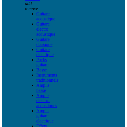
add
remove
Guitare
acoustique
Guitare
electro
acoustique
Guitare
classique
Guitare
electrique
Packs
guitare
Basse
Instruments
traditionnels
Amplis
basse
Amplis
electro-
acoustiques
Amplis
guitare
electrique
Effets