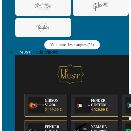
Voir toutes les marques (53)
add
remove
MUST
GIBSON
FENDER
SJ-200
CUSTOM
Anniversary
6 499,00 €
SHOP Strat 63'
4 520,00 €
Limited
NOS Sunburst
Edition
FENDER
YAMAHA