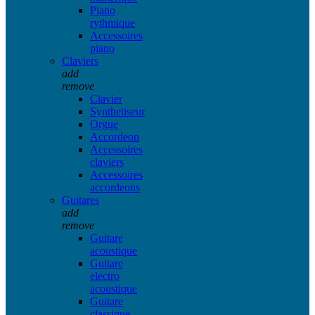
Piano
rythmique
Accessoires
piano
Claviers
add
remove
Clavier
Synthetiseur
Orgue
Accordeon
Accessoires
claviers
Accessoires
accordeons
Guitares
add
remove
Guitare
acoustique
Guitare
electro
acoustique
Guitare
classique