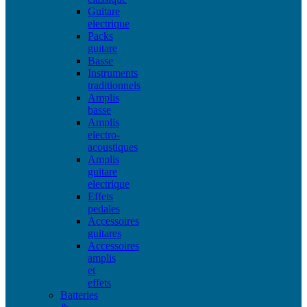
Guitare
electrique
Packs
guitare
Basse
Instruments
traditionnels
Amplis
basse
Amplis
electro-
acoustiques
Amplis
guitare
electrique
Effets
pedales
Accessoires
guitares
Accessoires
amplis
et
effets
Batteries