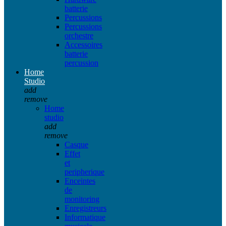
batterie
Percussions
Percussions
orchestre
Accessoires
batterie
percussion
Home
Studio
add
remove
Home
studio
add
remove
Casque
Effet
et
peripherique
Enceintes
de
monitoring
Enregistreurs
Informatique