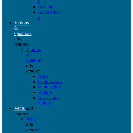
dj
Eclairage
Accessoires
dj
Violons
&
Quatuors
add
remove
Violons
&
quatuors
add
remove
Altos
Contrebasses
Violoncelles
Violons
Accessoires
violons
Vents
add
remove
Vents
add
remove