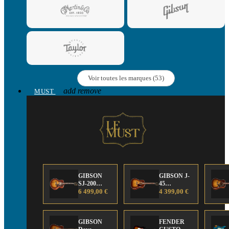
Voir toutes les marques (53)
add
remove
MUST
GIBSON
GIBSON J-
SJ-200
45
Anniversary
6 499,00 €
Anniversary
4 399,00 €
Limited
Limited
Edition
Edition
GIBSON
FENDER