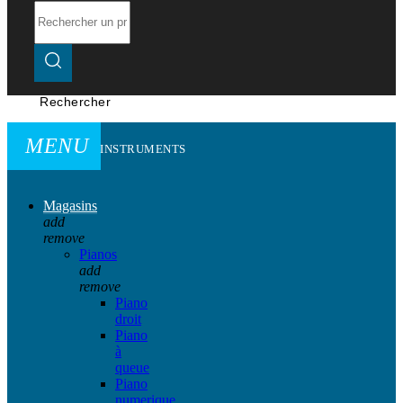
Rechercher
MENU
INSTRUMENTS
Magasins
add
remove
Pianos
add
remove
Piano
droit
Piano
à
queue
Piano
numerique