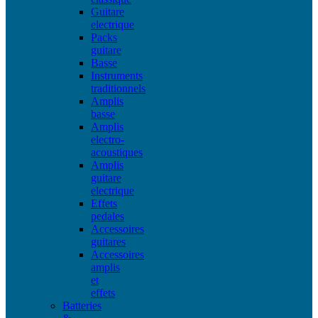
Guitare
electrique
Packs
guitare
Basse
Instruments
traditionnels
Amplis
basse
Amplis
electro-
acoustiques
Amplis
guitare
electrique
Effets
pedales
Accessoires
guitares
Accessoires
amplis
et
effets
Batteries