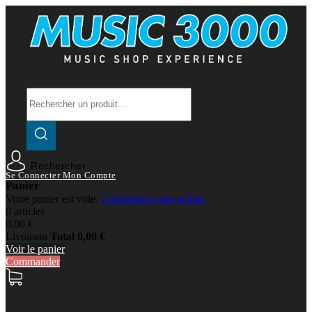
Rechercher
Se Connecter
Mon Compte
Panier
Votre panier est vide.
Commencer mes achats
0 articles
0,00 €
Livraison
Total
0,00 €
Voir le panier
Commander