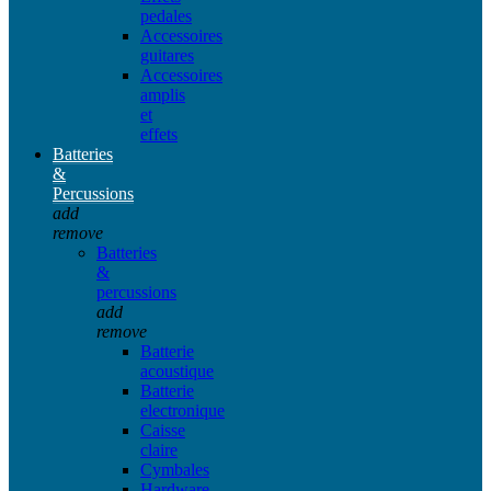
pedales
Accessoires
guitares
Accessoires
amplis
et
effets
Batteries
&
Percussions
add
remove
Batteries
&
percussions
add
remove
Batterie
acoustique
Batterie
electronique
Caisse
claire
Cymbales
Hardware