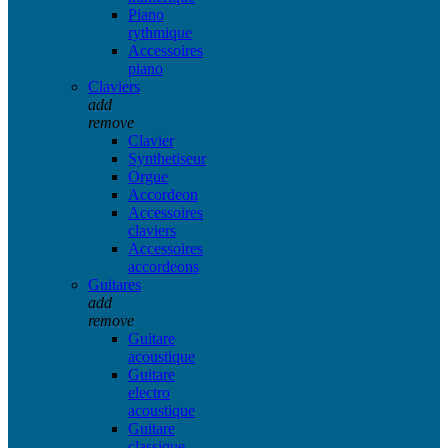
Piano
rythmique
Accessoires
piano
Claviers
add
remove
Clavier
Synthetiseur
Orgue
Accordeon
Accessoires
claviers
Accessoires
accordeons
Guitares
add
remove
Guitare
acoustique
Guitare
electro
acoustique
Guitare
classique