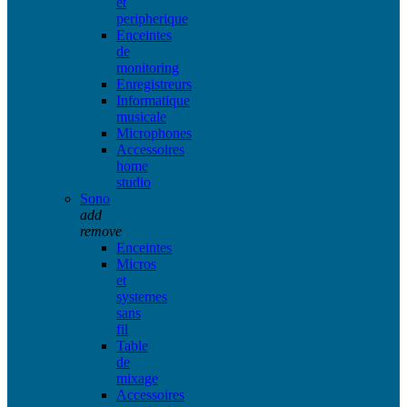
et
peripherique
Enceintes
de
monitoring
Enregistreurs
Informatique
musicale
Microphones
Accessoires
home
studio
Sono
add
remove
Enceintes
Micros
et
systemes
sans
fil
Table
de
mixage
Accessoires