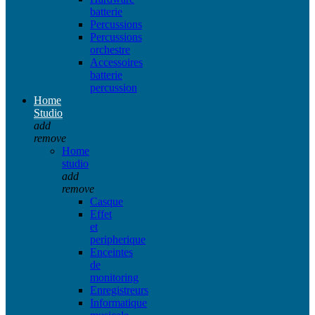
batterie
Percussions
Percussions
orchestre
Accessoires
batterie
percussion
Home
Studio
add
remove
Home
studio
add
remove
Casque
Effet
et
peripherique
Enceintes
de
monitoring
Enregistreurs
Informatique