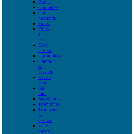
Bugles
Clarinettes
Cors
harmonie
Flûtes
Flûtes
à
bec
Gros
cuivres
Harmonicas
Hautbois
&
bassons
Micros
vents
Sax
midi
Saxophones
Trombones
Trompettes
&
cornets
Vents
divers