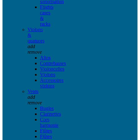
sonorisation
Flights
cases
&
racks
Violons
&
quatuors
add
remove
Altos
Contrebasses
Violoncelles
Violons
Accessoires
violons
Vents
add
remove
Bugles
Clarinettes
Cors
harmonie
Flûtes
Flûtes