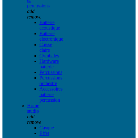
&
percussions
add
remove
Batterie
acoustique
Batterie
electronique
Caisse
claire
Cymbales
Hardware
batterie
Percussions
Percussions
orchestre
Accessoires
batterie
percussion
Home
studio
add
remove
Casque
Effet