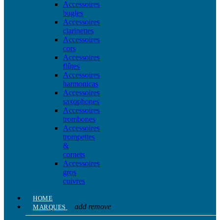
Accessoires
bugles
Accessoires
clarinettes
Accessoires
cors
Accessoires
flûtes
Accessoires
harmonicas
Accessoires
saxophones
Accessoires
trombones
Accessoires
trompettes
&
cornets
Accessoires
gros
cuivres
HOME
add
remove
MARQUES