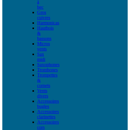
à
bec
Gros
cuivres
Harmonicas
Hautbois
&
bassons
Micros
vents
Sax
midi
Saxophones
Trombones
Trompettes
&
cornets
Vents
divers
Accessoires
bugles
Accessoires
clarinettes
Accessoires
cors