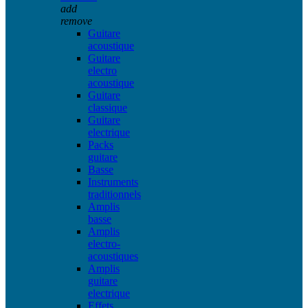
add
remove
Guitare
acoustique
Guitare
electro
acoustique
Guitare
classique
Guitare
electrique
Packs
guitare
Basse
Instruments
traditionnels
Amplis
basse
Amplis
electro-
acoustiques
Amplis
guitare
electrique
Effets