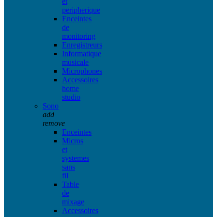
et
peripherique
Enceintes
de
monitoring
Enregistreurs
Informatique
musicale
Microphones
Accessoires
home
studio
Sono
add
remove
Enceintes
Micros
et
systemes
sans
fil
Table
de
mixage
Accessoires