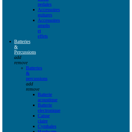
pedales
Accessoires
guitares
Accessoires
amplis
et
effets
Batteries
&
Percussions
add
remove
Batteries
&
percussions
add
remove
Batterie
acoustique
Batterie
electronique
Caisse
claire
Cymbales
Hardware