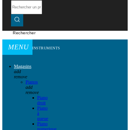
Rechercher
MENU
INSTRUMENTS
Magasins
add
remove
Pianos
add
remove
Piano
droit
Piano
à
queue
Piano
numerique