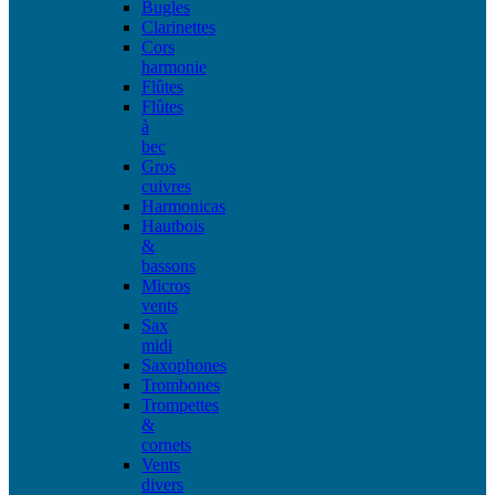
Bugles
Clarinettes
Cors
harmonie
Flûtes
Flûtes
à
bec
Gros
cuivres
Harmonicas
Hautbois
&
bassons
Micros
vents
Sax
midi
Saxophones
Trombones
Trompettes
&
cornets
Vents
divers