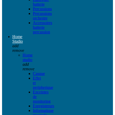
batterie
Percussions
Percussions
orchestre
Accessoires
batterie
percussion
Home
Studio
add
remove
Home
studio
add
remove
Casque
Effet
et
peripherique
Enceintes
de
monitoring
Enregistreurs
Informatique