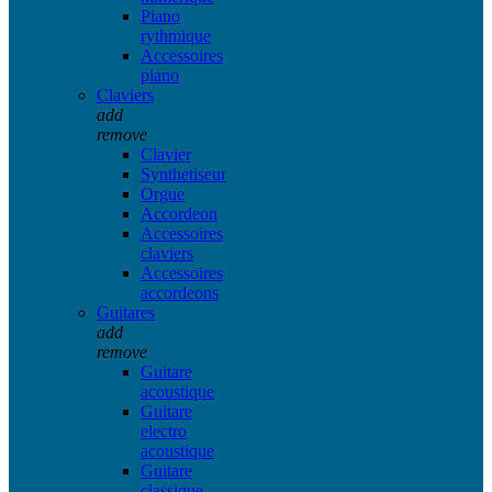
Piano
rythmique
Accessoires
piano
Claviers
add
remove
Clavier
Synthetiseur
Orgue
Accordeon
Accessoires
claviers
Accessoires
accordeons
Guitares
add
remove
Guitare
acoustique
Guitare
electro
acoustique
Guitare
classique