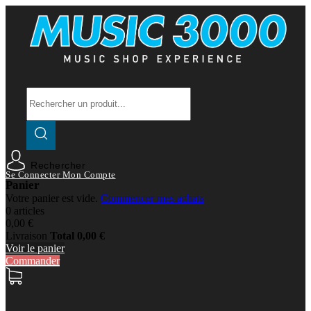
Rechercher
Se Connecter
Mon Compte
Panier
Votre panier est vide.
Commencer mes achats
0 articles
0,00 €
Livraison
Total
0,00 €
Voir le panier
Commander