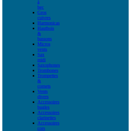
à
bec
Gros
cuivres
Harmonicas
Hautbois
&
bassons
Micros
vents
Sax
midi
Saxophones
Trombones
Trompettes
&
cornets
Vents
divers
Accessoires
bugles
Accessoires
clarinettes
Accessoires
cors