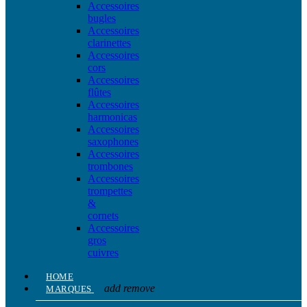
Accessoires
bugles
Accessoires
clarinettes
Accessoires
cors
Accessoires
flûtes
Accessoires
harmonicas
Accessoires
saxophones
Accessoires
trombones
Accessoires
trompettes
&
cornets
Accessoires
gros
cuivres
HOME
add
remove
MARQUES