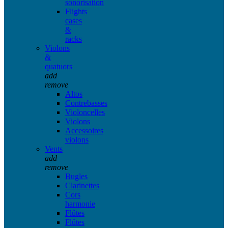
sonorisation
Flights
cases
&
racks
Violons
&
quatuors
add
remove
Altos
Contrebasses
Violoncelles
Violons
Accessoires
violons
Vents
add
remove
Bugles
Clarinettes
Cors
harmonie
Flûtes
Flûtes