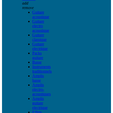
add
remove
Guitare
acoustique
Guitare
electro
acoustique
Guitare
classique
Guitare
electrique
Packs
guitare
Basse
Instruments
traditionnels
Amplis
basse
Amplis
electro-
acoustiques
Amplis
guitare
electrique
Effets