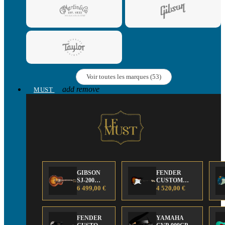
Voir toutes les marques (53)
add
remove
MUST
GIBSON
FENDER
SJ-200
CUSTOM
Anniversary
6 499,00 €
SHOP Strat 63'
4 520,00 €
Limited
NOS Sunburst
Edition
FENDER
YAMAHA