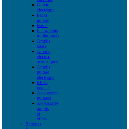
Guitare
electrique
Packs
guitare
Basse
Instruments
traditionnels
Amplis
basse
Amplis
electro-
acoustiques
Amplis
guitare
electrique
Effets
pedales
Accessoires
guitares
Accessoires
amplis
et
effets
Batteries