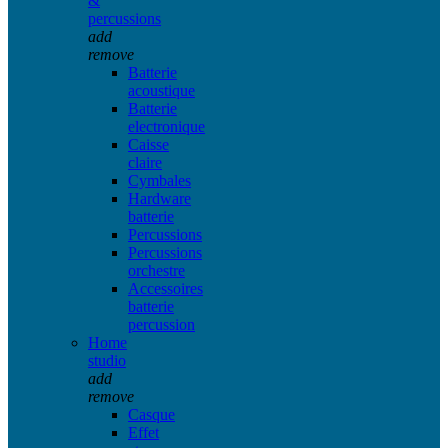
&
percussions
add
remove
Batterie
acoustique
Batterie
electronique
Caisse
claire
Cymbales
Hardware
batterie
Percussions
Percussions
orchestre
Accessoires
batterie
percussion
Home
studio
add
remove
Casque
Effet