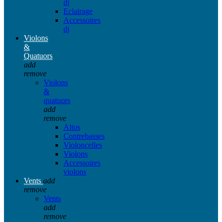
dj
Eclairage
Accessoires
dj
Violons
&
Quatuors
add
remove
Violons
&
quatuors
add
remove
Altos
Contrebasses
Violoncelles
Violons
Accessoires
violons
Vents
add
remove
Vents
add
remove