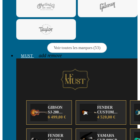
Voir toutes les marques (53)
add
remove
MUST
GIBSON
FENDER
SJ-200
CUSTOM
Anniversary
6 499,00 €
SHOP Strat 63'
4 520,00 €
Limited
NOS Sunburst
Edition
FENDER
YAMAHA