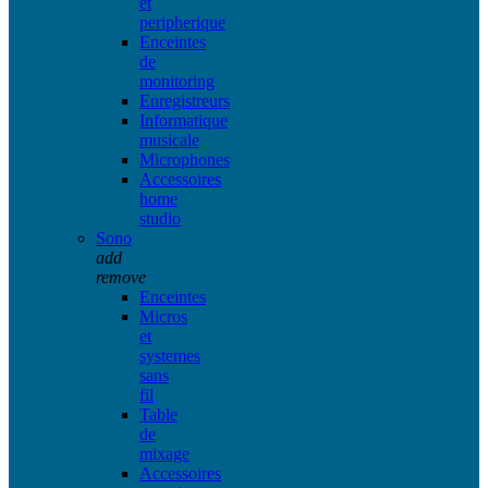
et
peripherique
Enceintes
de
monitoring
Enregistreurs
Informatique
musicale
Microphones
Accessoires
home
studio
Sono
add
remove
Enceintes
Micros
et
systemes
sans
fil
Table
de
mixage
Accessoires