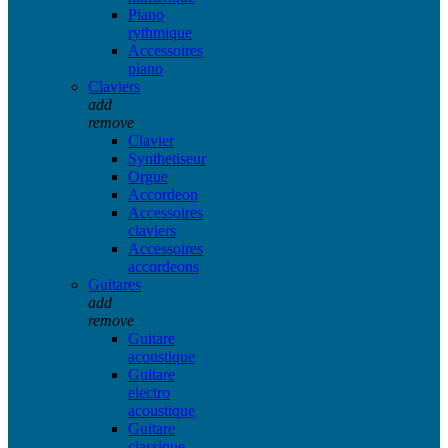
Piano
rythmique
Accessoires
piano
Claviers
add
remove
Clavier
Synthetiseur
Orgue
Accordeon
Accessoires
claviers
Accessoires
accordeons
Guitares
add
remove
Guitare
acoustique
Guitare
electro
acoustique
Guitare
classique