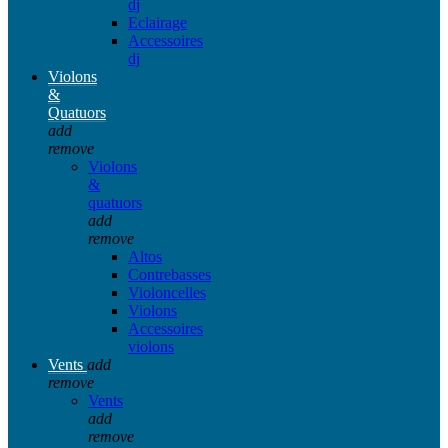
dj
Eclairage
Accessoires
dj
Violons
&
Quatuors
add
remove
Violons
&
quatuors
add
remove
Altos
Contrebasses
Violoncelles
Violons
Accessoires
violons
Vents
add
remove
Vents
add
remove