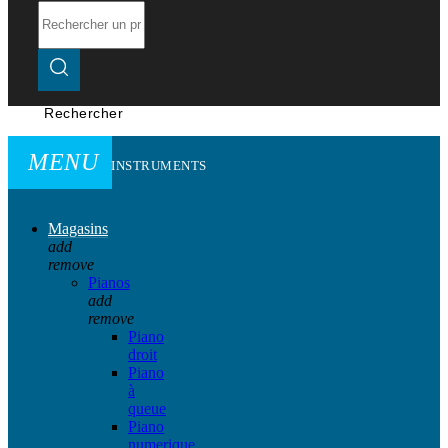
Rechercher
MENU
INSTRUMENTS
Magasins
add
remove
Pianos
add
remove
Piano
droit
Piano
à
queue
Piano
numerique