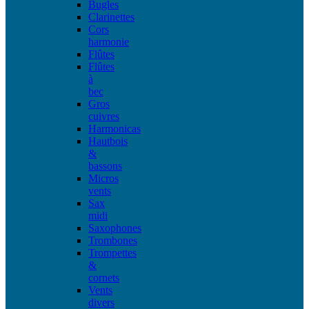
Bugles
Clarinettes
Cors
harmonie
Flûtes
Flûtes
à
bec
Gros
cuivres
Harmonicas
Hautbois
&
bassons
Micros
vents
Sax
midi
Saxophones
Trombones
Trompettes
&
cornets
Vents
divers