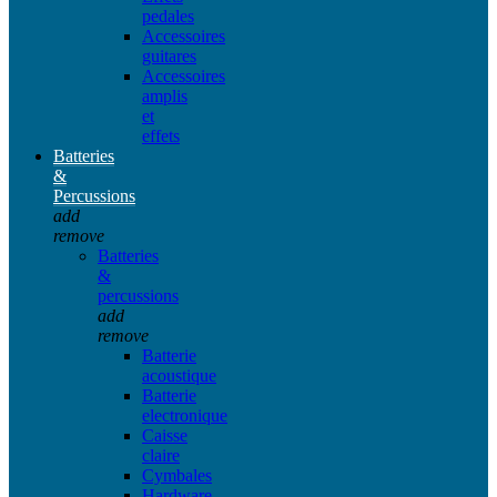
pedales
Accessoires
guitares
Accessoires
amplis
et
effets
Batteries
&
Percussions
add
remove
Batteries
&
percussions
add
remove
Batterie
acoustique
Batterie
electronique
Caisse
claire
Cymbales
Hardware