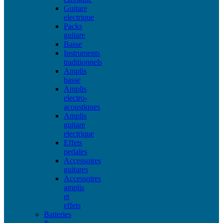
Guitare
electrique
Packs
guitare
Basse
Instruments
traditionnels
Amplis
basse
Amplis
electro-
acoustiques
Amplis
guitare
electrique
Effets
pedales
Accessoires
guitares
Accessoires
amplis
et
effets
Batteries