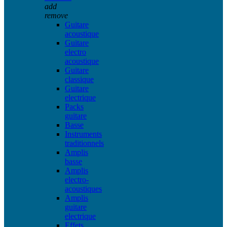
add
remove
Guitare
acoustique
Guitare
electro
acoustique
Guitare
classique
Guitare
electrique
Packs
guitare
Basse
Instruments
traditionnels
Amplis
basse
Amplis
electro-
acoustiques
Amplis
guitare
electrique
Effets