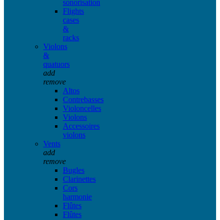
sonorisation
Flights
cases
&
racks
Violons
&
quatuors
add
remove
Altos
Contrebasses
Violoncelles
Violons
Accessoires
violons
Vents
add
remove
Bugles
Clarinettes
Cors
harmonie
Flûtes
Flûtes