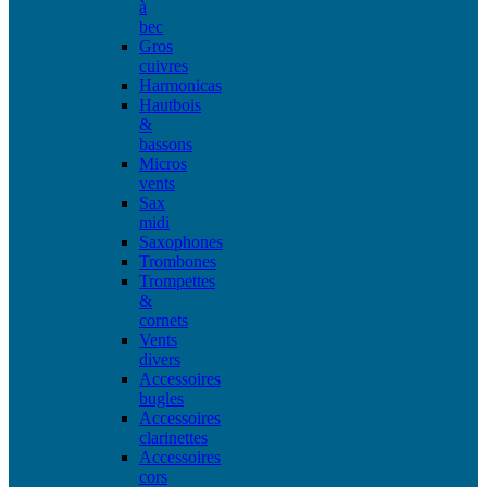
à
bec
Gros
cuivres
Harmonicas
Hautbois
&
bassons
Micros
vents
Sax
midi
Saxophones
Trombones
Trompettes
&
cornets
Vents
divers
Accessoires
bugles
Accessoires
clarinettes
Accessoires
cors