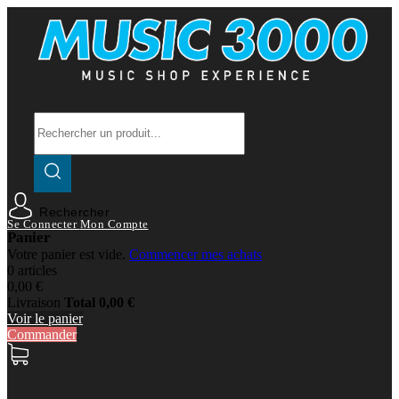
Rechercher
Se Connecter
Mon Compte
Panier
Votre panier est vide.
Commencer mes achats
0 articles
0,00 €
Livraison
Total
0,00 €
Voir le panier
Commander