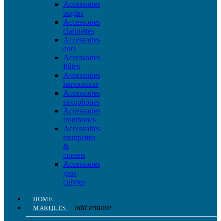
Accessoires
bugles
Accessoires
clarinettes
Accessoires
cors
Accessoires
flûtes
Accessoires
harmonicas
Accessoires
saxophones
Accessoires
trombones
Accessoires
trompettes
&
cornets
Accessoires
gros
cuivres
HOME
add
remove
MARQUES