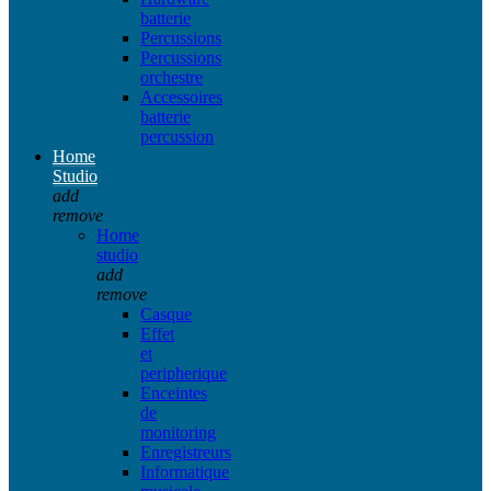
batterie
Percussions
Percussions
orchestre
Accessoires
batterie
percussion
Home
Studio
add
remove
Home
studio
add
remove
Casque
Effet
et
peripherique
Enceintes
de
monitoring
Enregistreurs
Informatique