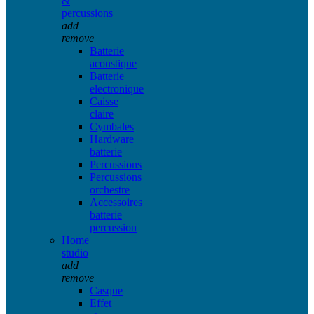
&
percussions
add
remove
Batterie
acoustique
Batterie
electronique
Caisse
claire
Cymbales
Hardware
batterie
Percussions
Percussions
orchestre
Accessoires
batterie
percussion
Home
studio
add
remove
Casque
Effet