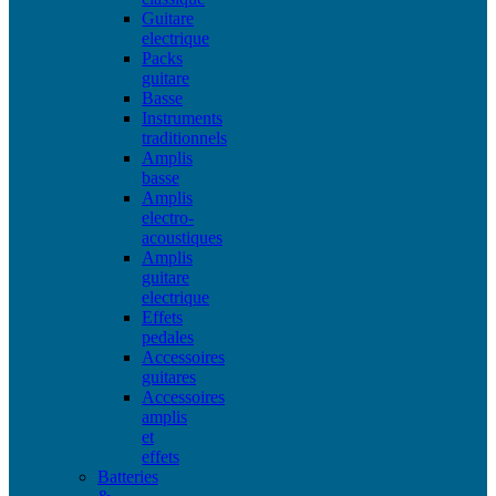
Guitare
electrique
Packs
guitare
Basse
Instruments
traditionnels
Amplis
basse
Amplis
electro-
acoustiques
Amplis
guitare
electrique
Effets
pedales
Accessoires
guitares
Accessoires
amplis
et
effets
Batteries