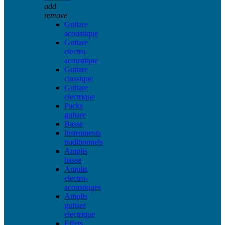
add
remove
Guitare
acoustique
Guitare
electro
acoustique
Guitare
classique
Guitare
electrique
Packs
guitare
Basse
Instruments
traditionnels
Amplis
basse
Amplis
electro-
acoustiques
Amplis
guitare
electrique
Effets