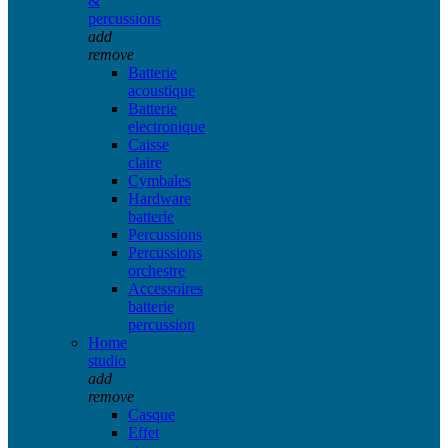
&
percussions
add
remove
Batterie
acoustique
Batterie
electronique
Caisse
claire
Cymbales
Hardware
batterie
Percussions
Percussions
orchestre
Accessoires
batterie
percussion
Home
studio
add
remove
Casque
Effet