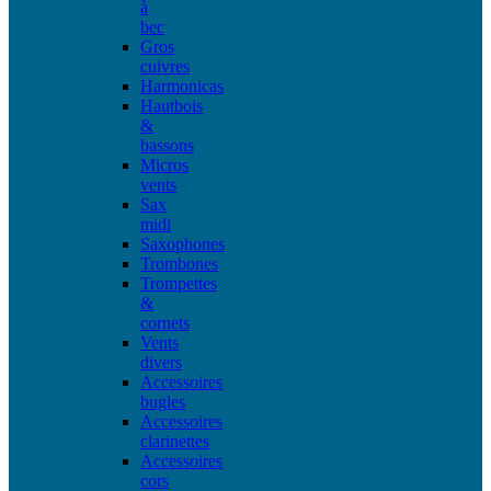
à
bec
Gros
cuivres
Harmonicas
Hautbois
&
bassons
Micros
vents
Sax
midi
Saxophones
Trombones
Trompettes
&
cornets
Vents
divers
Accessoires
bugles
Accessoires
clarinettes
Accessoires
cors