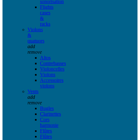
sonorisation
Flights
cases
&
racks
Violons
&
quatuors
add
remove
Altos
Contrebasses
Violoncelles
Violons
Accessoires
violons
Vents
add
remove
Bugles
Clarinettes
Cors
harmonie
Flûtes
Flûtes