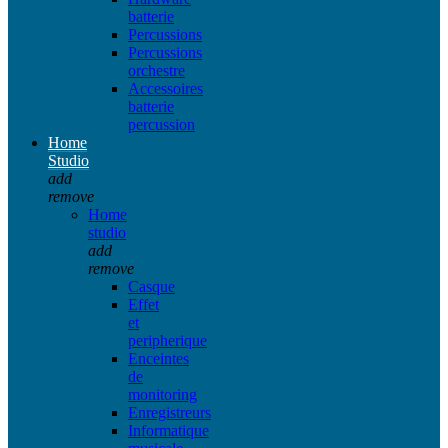
batterie
Percussions
Percussions
orchestre
Accessoires
batterie
percussion
Home
Studio
add
remove
Home
studio
add
remove
Casque
Effet
et
peripherique
Enceintes
de
monitoring
Enregistreurs
Informatique