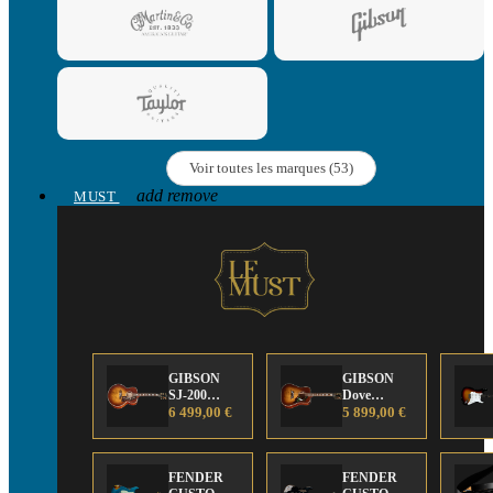
Voir toutes les marques (53)
add
remove
MUST
GIBSON
GIBSON
SJ-200
Dove
Anniversary
6 499,00 €
Anniversary
5 899,00 €
Limited
Limited
Edition
Edition
FENDER
FENDER