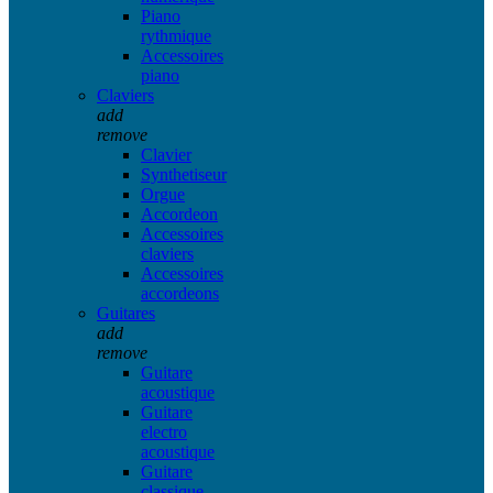
Piano
rythmique
Accessoires
piano
Claviers
add
remove
Clavier
Synthetiseur
Orgue
Accordeon
Accessoires
claviers
Accessoires
accordeons
Guitares
add
remove
Guitare
acoustique
Guitare
electro
acoustique
Guitare
classique