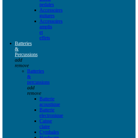
pedales
Accessoires
guitares
Accessoires
amplis
et
effets
Batteries
&
Percussions
add
remove
Batteries
&
percussions
add
remove
Batterie
acoustique
Batterie
electronique
Caisse
claire
Cymbales
Hardware