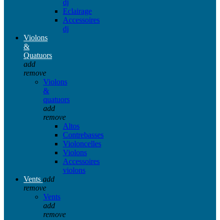
dj
Eclairage
Accessoires
dj
Violons
&
Quatuors
add
remove
Violons
&
quatuors
add
remove
Altos
Contrebasses
Violoncelles
Violons
Accessoires
violons
Vents
add
remove
Vents
add
remove