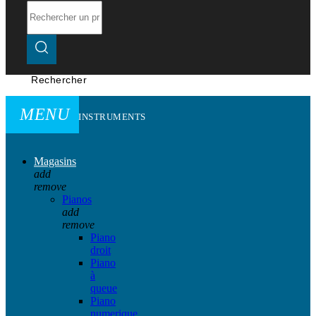
Rechercher
MENU
INSTRUMENTS
Magasins
add
remove
Pianos
add
remove
Piano
droit
Piano
à
queue
Piano
numerique