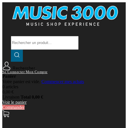
Rechercher
Se Connecter
Mon Compte
Panier
Votre panier est vide.
Commencer mes achats
0 articles
0,00 €
Livraison
Total
0,00 €
Voir le panier
Commander