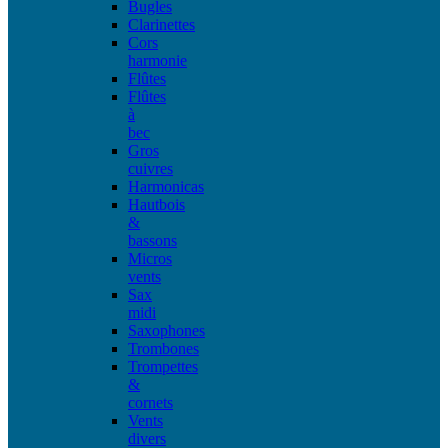
Bugles
Clarinettes
Cors
harmonie
Flûtes
Flûtes
à
bec
Gros
cuivres
Harmonicas
Hautbois
&
bassons
Micros
vents
Sax
midi
Saxophones
Trombones
Trompettes
&
cornets
Vents
divers