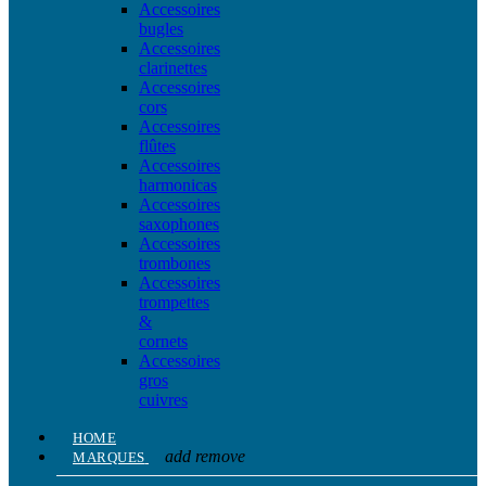
Accessoires
bugles
Accessoires
clarinettes
Accessoires
cors
Accessoires
flûtes
Accessoires
harmonicas
Accessoires
saxophones
Accessoires
trombones
Accessoires
trompettes
&
cornets
Accessoires
gros
cuivres
HOME
add
remove
MARQUES