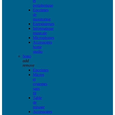
et
peripherique
Enceintes
de
monitoring
Enregistreurs
Informatique
musicale
Microphones
Accessoires
home
studio
Sono
add
remove
Enceintes
Micros
et
systemes
sans
fil
Table
de
mixage
Accessoires