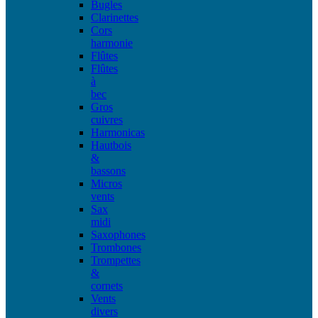
Bugles
Clarinettes
Cors
harmonie
Flûtes
Flûtes
à
bec
Gros
cuivres
Harmonicas
Hautbois
&
bassons
Micros
vents
Sax
midi
Saxophones
Trombones
Trompettes
&
cornets
Vents
divers