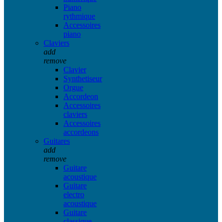
Piano
rythmique
Accessoires
piano
Claviers
add
remove
Clavier
Synthetiseur
Orgue
Accordeon
Accessoires
claviers
Accessoires
accordeons
Guitares
add
remove
Guitare
acoustique
Guitare
electro
acoustique
Guitare
classique