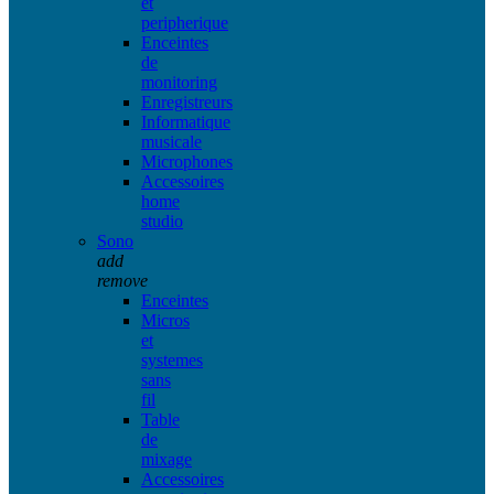
et
peripherique
Enceintes
de
monitoring
Enregistreurs
Informatique
musicale
Microphones
Accessoires
home
studio
Sono
add
remove
Enceintes
Micros
et
systemes
sans
fil
Table
de
mixage
Accessoires