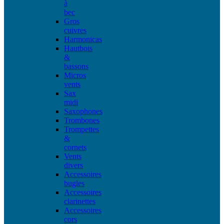
à
bec
Gros
cuivres
Harmonicas
Hautbois
&
bassons
Micros
vents
Sax
midi
Saxophones
Trombones
Trompettes
&
cornets
Vents
divers
Accessoires
bugles
Accessoires
clarinettes
Accessoires
cors