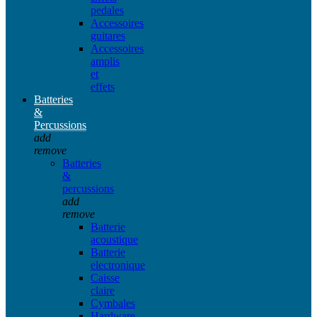
pedales
Accessoires
guitares
Accessoires
amplis
et
effets
Batteries
&
Percussions
add
remove
Batteries
&
percussions
add
remove
Batterie
acoustique
Batterie
electronique
Caisse
claire
Cymbales
Hardware