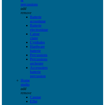
&
percussions
add
remove
Batterie
acoustique
Batterie
electronique
Caisse
claire
Cymbales
Hardware
batterie
Percussions
Percussions
orchestre
Accessoires
batterie
percussion
Home
studio
add
remove
Casque
Effet