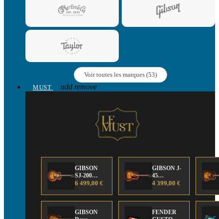
Voir toutes les marques (53)
add
remove
MUST
GIBSON
GIBSON J-
SJ-200
45
Anniversary
6 499,00 €
Anniversary
4 399,00 €
Limited
Limited
Edition
Edition
GIBSON
FENDER