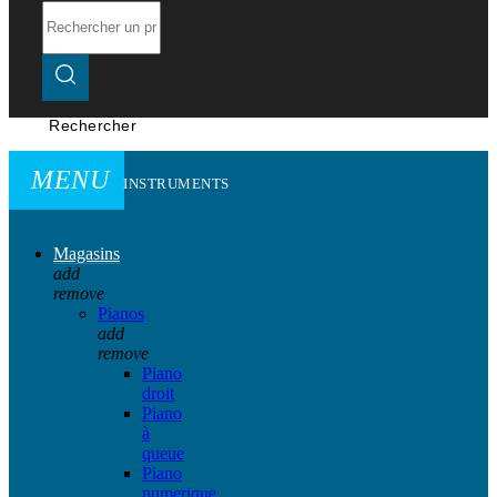
Rechercher
MENU
INSTRUMENTS
Magasins
add
remove
Pianos
add
remove
Piano
droit
Piano
à
queue
Piano
numerique