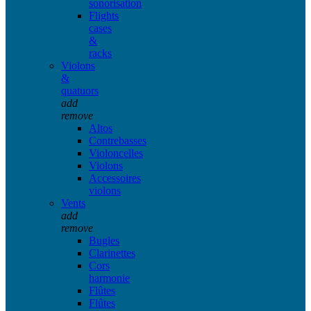
sonorisation
Flights
cases
&
racks
Violons
&
quatuors
add
remove
Altos
Contrebasses
Violoncelles
Violons
Accessoires
violons
Vents
add
remove
Bugles
Clarinettes
Cors
harmonie
Flûtes
Flûtes