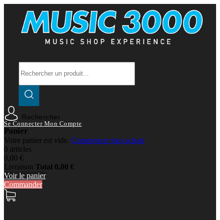
Rechercher
Se Connecter
Mon Compte
Panier
Votre panier est vide.
Commencer mes achats
0 articles
0,00 €
Livraison
Total
0,00 €
Voir le panier
Commander