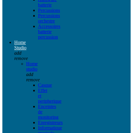
batterie
Percussions
Percussions
orchestre
Accessoires
batterie
percussion
Home
Studio
add
remove
Home
studio
add
remove
Casque
Effet
et
peripherique
Enceintes
de
monitoring
Enregistreurs
Informatique