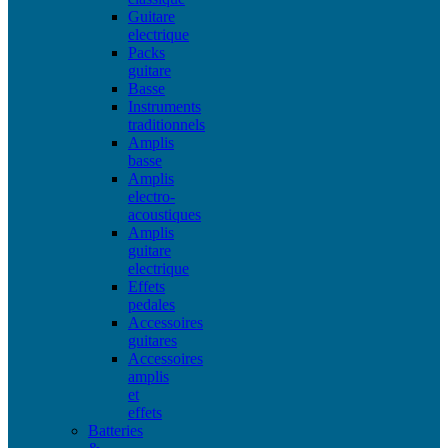
Guitare
electrique
Packs
guitare
Basse
Instruments
traditionnels
Amplis
basse
Amplis
electro-
acoustiques
Amplis
guitare
electrique
Effets
pedales
Accessoires
guitares
Accessoires
amplis
et
effets
Batteries