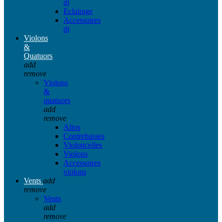
dj
Eclairage
Accessoires
dj
Violons
&
Quatuors
add
remove
Violons
&
quatuors
add
remove
Altos
Contrebasses
Violoncelles
Violons
Accessoires
violons
Vents
add
remove
Vents
add
remove