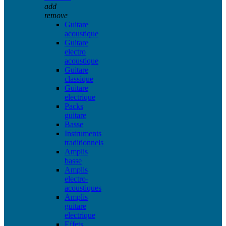
add
remove
Guitare
acoustique
Guitare
electro
acoustique
Guitare
classique
Guitare
electrique
Packs
guitare
Basse
Instruments
traditionnels
Amplis
basse
Amplis
electro-
acoustiques
Amplis
guitare
electrique
Effets