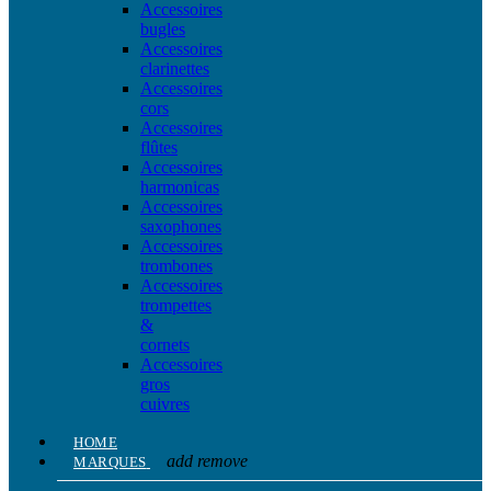
Accessoires
bugles
Accessoires
clarinettes
Accessoires
cors
Accessoires
flûtes
Accessoires
harmonicas
Accessoires
saxophones
Accessoires
trombones
Accessoires
trompettes
&
cornets
Accessoires
gros
cuivres
HOME
add
remove
MARQUES