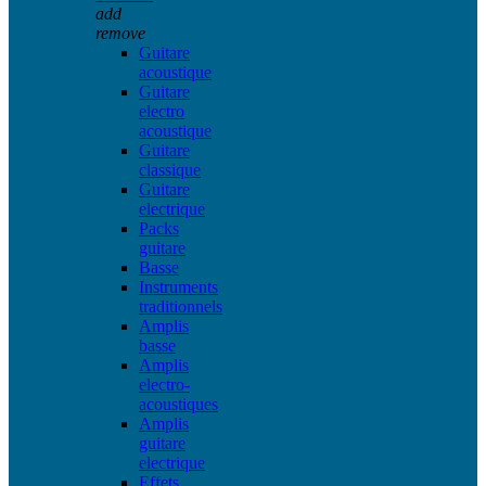
add
remove
Guitare
acoustique
Guitare
electro
acoustique
Guitare
classique
Guitare
electrique
Packs
guitare
Basse
Instruments
traditionnels
Amplis
basse
Amplis
electro-
acoustiques
Amplis
guitare
electrique
Effets