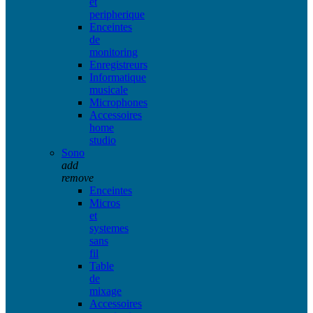
et
peripherique
Enceintes
de
monitoring
Enregistreurs
Informatique
musicale
Microphones
Accessoires
home
studio
Sono
add
remove
Enceintes
Micros
et
systemes
sans
fil
Table
de
mixage
Accessoires