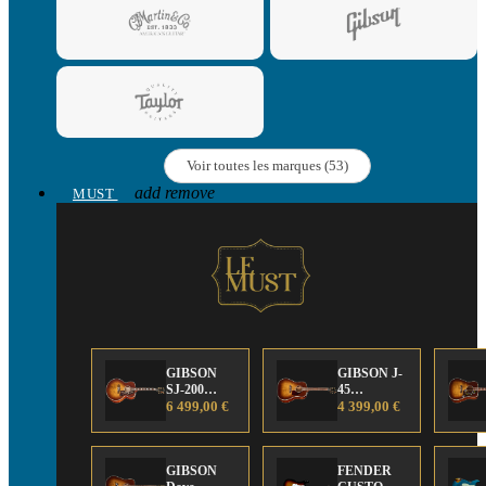
Voir toutes les marques (53)
add
remove
MUST
GIBSON
GIBSON J-
SJ-200
45
Anniversary
6 499,00 €
Anniversary
4 399,00 €
Limited
Limited
Edition
Edition
GIBSON
FENDER