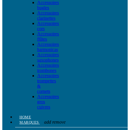
Accessoires
bugles
Accessoires
clarinettes
Accessoires
cors
Accessoires
flûtes
Accessoires
harmonicas
Accessoires
saxophones
Accessoires
trombones
Accessoires
trompettes
&
cornets
Accessoires
gros
cuivres
HOME
add
remove
MARQUES