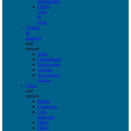
sonorisation
Flights
cases
&
racks
Violons
&
quatuors
add
remove
Altos
Contrebasses
Violoncelles
Violons
Accessoires
violons
Vents
add
remove
Bugles
Clarinettes
Cors
harmonie
Flûtes
Flûtes