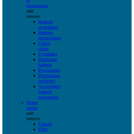
&
percussions
add
remove
Batterie
acoustique
Batterie
electronique
Caisse
claire
Cymbales
Hardware
batterie
Percussions
Percussions
orchestre
Accessoires
batterie
percussion
Home
studio
add
remove
Casque
Effet