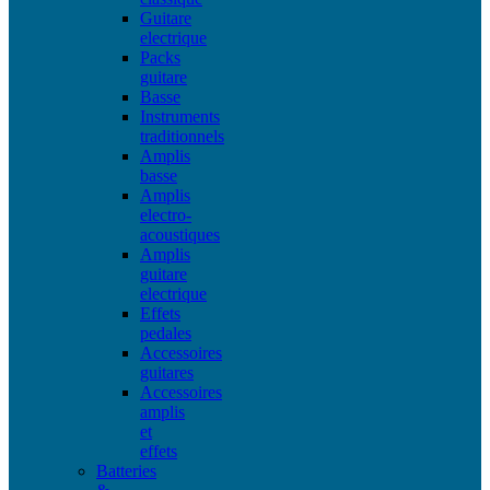
Guitare
electrique
Packs
guitare
Basse
Instruments
traditionnels
Amplis
basse
Amplis
electro-
acoustiques
Amplis
guitare
electrique
Effets
pedales
Accessoires
guitares
Accessoires
amplis
et
effets
Batteries