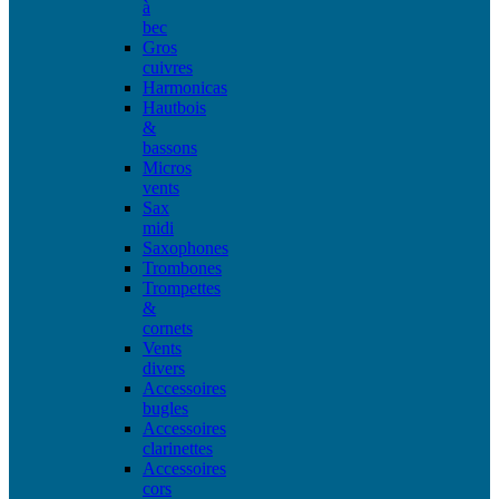
à
bec
Gros
cuivres
Harmonicas
Hautbois
&
bassons
Micros
vents
Sax
midi
Saxophones
Trombones
Trompettes
&
cornets
Vents
divers
Accessoires
bugles
Accessoires
clarinettes
Accessoires
cors