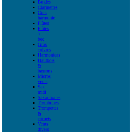
Bugles
Clarinettes
Cors
harmonie
Flûtes
Flûtes
à
bec
Gros
cuivres
Harmonicas
Hautbois
&
bassons
Micros
vents
Sax
midi
Saxophones
Trombones
Trompettes
&
cornets
Vents
divers