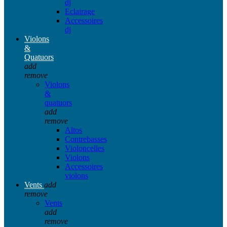
dj
Eclairage
Accessoires
dj
Violons
&
Quatuors
add
remove
Violons
&
quatuors
add
remove
Altos
Contrebasses
Violoncelles
Violons
Accessoires
violons
Vents
add
remove
Vents
add
remove