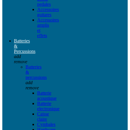
pedales
Accessoires
guitares
Accessoires
amplis
et
effets
Batteries
&
Percussions
add
remove
Batteries
&
percussions
add
remove
Batterie
acoustique
Batterie
electronique
Caisse
claire
Cymbales
Hardware