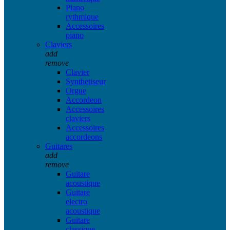
Piano
rythmique
Accessoires
piano
Claviers
add
remove
Clavier
Synthetiseur
Orgue
Accordeon
Accessoires
claviers
Accessoires
accordeons
Guitares
add
remove
Guitare
acoustique
Guitare
electro
acoustique
Guitare
classique