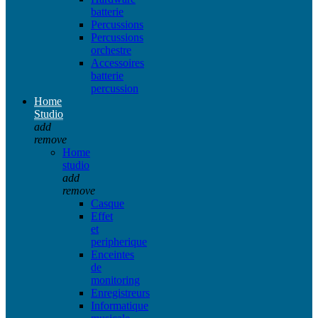
batterie
Percussions
Percussions
orchestre
Accessoires
batterie
percussion
Home
Studio
add
remove
Home
studio
add
remove
Casque
Effet
et
peripherique
Enceintes
de
monitoring
Enregistreurs
Informatique