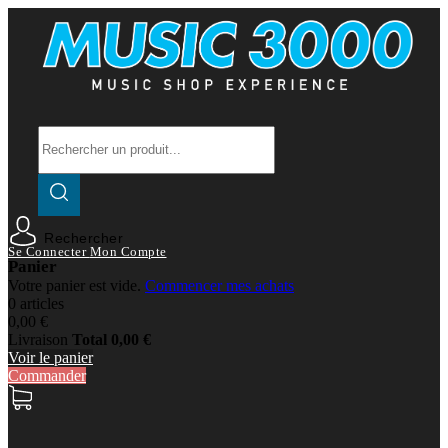
Rechercher
Se Connecter
Mon Compte
Panier
Votre panier est vide.
Commencer mes achats
0 articles
0,00 €
Livraison
Total
0,00 €
Voir le panier
Commander