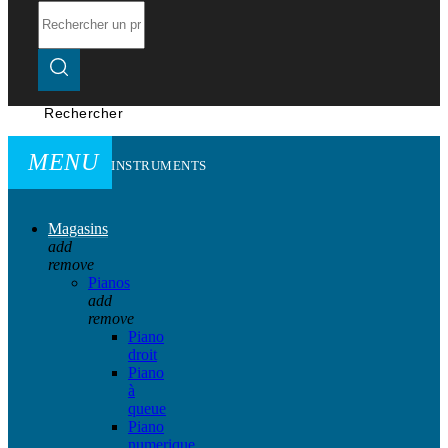
Rechercher
MENU
INSTRUMENTS
Magasins
add
remove
Pianos
add
remove
Piano
droit
Piano
à
queue
Piano
numerique