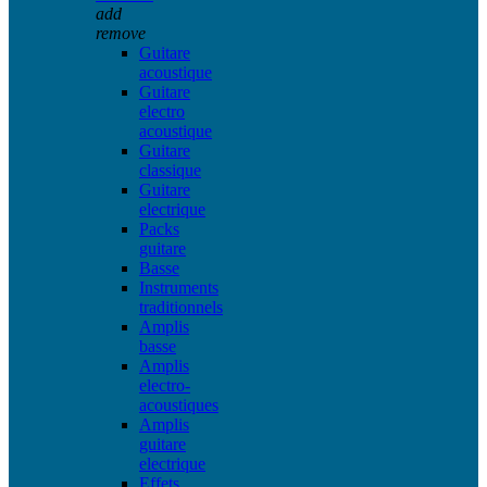
add
remove
Guitare
acoustique
Guitare
electro
acoustique
Guitare
classique
Guitare
electrique
Packs
guitare
Basse
Instruments
traditionnels
Amplis
basse
Amplis
electro-
acoustiques
Amplis
guitare
electrique
Effets