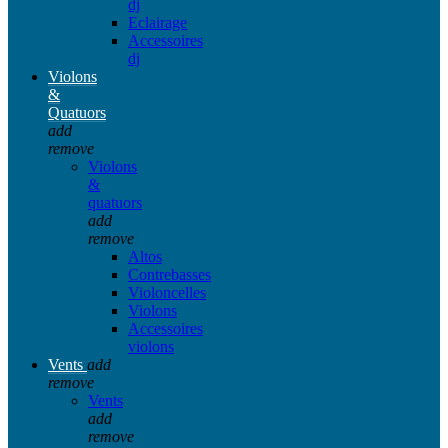
dj
Eclairage
Accessoires
dj
Violons
&
Quatuors
add
remove
Violons
&
quatuors
add
remove
Altos
Contrebasses
Violoncelles
Violons
Accessoires
violons
Vents
add
remove
Vents
add
remove