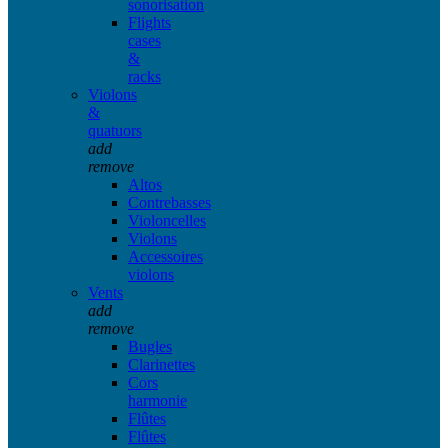
sonorisation
Flights
cases
&
racks
Violons
&
quatuors
add
remove
Altos
Contrebasses
Violoncelles
Violons
Accessoires
violons
Vents
add
remove
Bugles
Clarinettes
Cors
harmonie
Flûtes
Flûtes