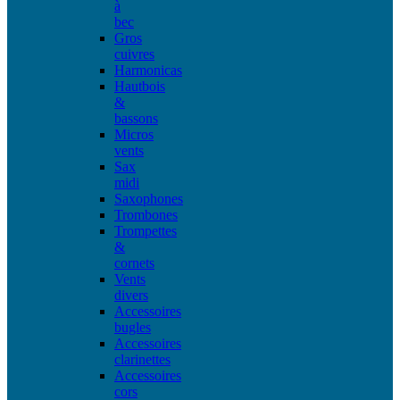
à
bec
Gros
cuivres
Harmonicas
Hautbois
&
bassons
Micros
vents
Sax
midi
Saxophones
Trombones
Trompettes
&
cornets
Vents
divers
Accessoires
bugles
Accessoires
clarinettes
Accessoires
cors