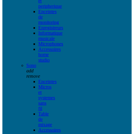
et
peripherique
Enceintes
de
monitoring
Enregistreurs
Informatique
musicale
Microphones
Accessoires
home
studio
Sono
add
remove
Enceintes
Micros
et
systemes
sans
fil
Table
de
mixage
Accessoires