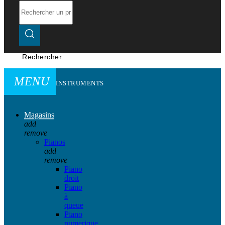
Rechercher
MENU
INSTRUMENTS
Magasins
add
remove
Pianos
add
remove
Piano
droit
Piano
à
queue
Piano
numerique