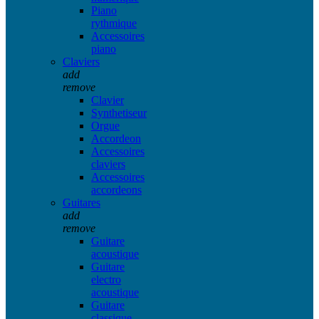
Piano
rythmique
Accessoires
piano
Claviers
add
remove
Clavier
Synthetiseur
Orgue
Accordeon
Accessoires
claviers
Accessoires
accordeons
Guitares
add
remove
Guitare
acoustique
Guitare
electro
acoustique
Guitare
classique