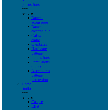
&
percussions
add
remove
Batterie
acoustique
Batterie
electronique
Caisse
claire
Cymbales
Hardware
batterie
Percussions
Percussions
orchestre
Accessoires
batterie
percussion
Home
studio
add
remove
Casque
Effet