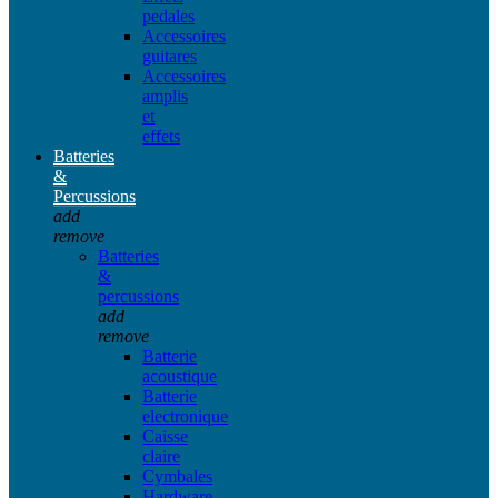
pedales
Accessoires
guitares
Accessoires
amplis
et
effets
Batteries
&
Percussions
add
remove
Batteries
&
percussions
add
remove
Batterie
acoustique
Batterie
electronique
Caisse
claire
Cymbales
Hardware