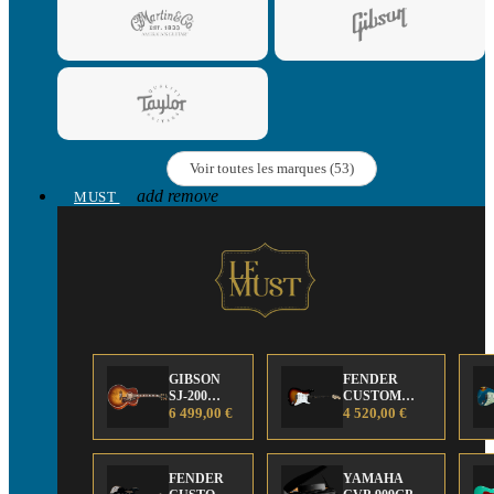
Voir toutes les marques (53)
add
remove
MUST
GIBSON
FENDER
SJ-200
CUSTOM
Anniversary
6 499,00 €
SHOP Strat 63'
4 520,00 €
Limited
NOS Sunburst
Edition
FENDER
YAMAHA