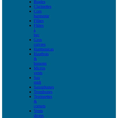
Bugles
Clarinettes
Cors
harmonie
Flûtes
Flûtes
à
bec
Gros
cuivres
Harmonicas
Hautbois
&
bassons
Micros
vents
Sax
midi
Saxophones
Trombones
Trompettes
&
cornets
Vents
divers