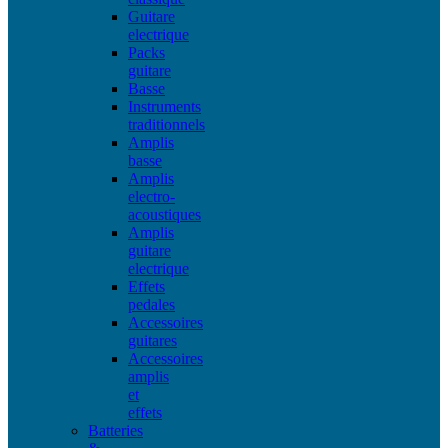
Guitare
electrique
Packs
guitare
Basse
Instruments
traditionnels
Amplis
basse
Amplis
electro-
acoustiques
Amplis
guitare
electrique
Effets
pedales
Accessoires
guitares
Accessoires
amplis
et
effets
Batteries