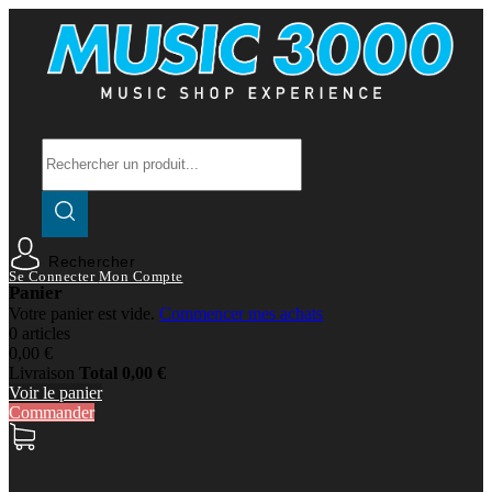
Rechercher
Se Connecter
Mon Compte
Panier
Votre panier est vide.
Commencer mes achats
0 articles
0,00 €
Livraison
Total
0,00 €
Voir le panier
Commander