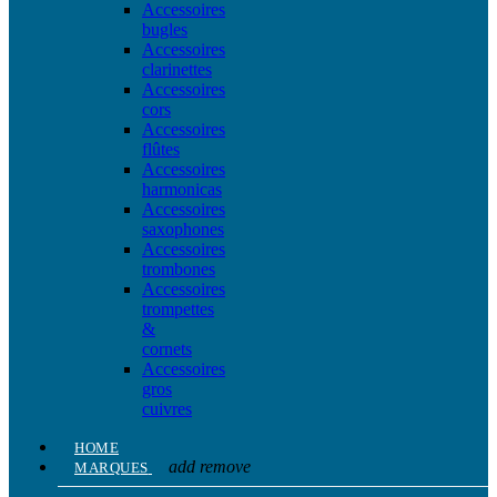
Accessoires
bugles
Accessoires
clarinettes
Accessoires
cors
Accessoires
flûtes
Accessoires
harmonicas
Accessoires
saxophones
Accessoires
trombones
Accessoires
trompettes
&
cornets
Accessoires
gros
cuivres
HOME
add
remove
MARQUES