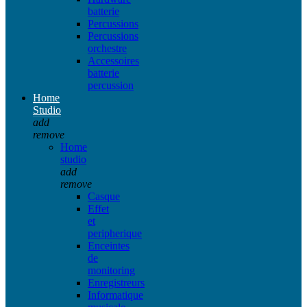
batterie
Percussions
Percussions
orchestre
Accessoires
batterie
percussion
Home
Studio
add
remove
Home
studio
add
remove
Casque
Effet
et
peripherique
Enceintes
de
monitoring
Enregistreurs
Informatique