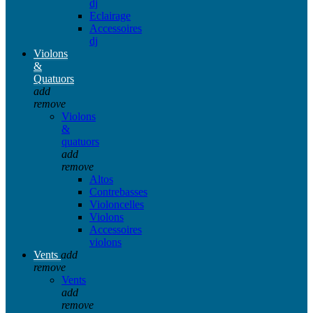
dj
Eclairage
Accessoires
dj
Violons
&
Quatuors
add
remove
Violons
&
quatuors
add
remove
Altos
Contrebasses
Violoncelles
Violons
Accessoires
violons
Vents
add
remove
Vents
add
remove