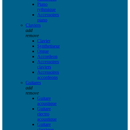
Piano
rythmique
Accessoires
piano
Claviers
add
remove
Clavier
Synthetiseur
Orgue
Accordeon
Accessoires
claviers
Accessoires
accordeons
Guitares
add
remove
Guitare
acoustique
Guitare
electro
acoustique
Guitare
classique