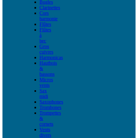
Bugles
Clarinettes
Cors
harmonie
Flûtes
Flûtes
à
bec
Gros
cuivres
Harmonicas
Hautbois
&
bassons
Micros
vents
Sax
midi
Saxophones
Trombones
Trompettes
&
cornets
Vents
divers