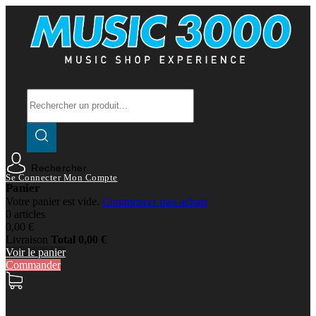
Rechercher
Se Connecter
Mon Compte
Panier
Votre panier est vide.
Commencer mes achats
0 articles
0,00 €
Livraison
Total
0,00 €
Voir le panier
Commander