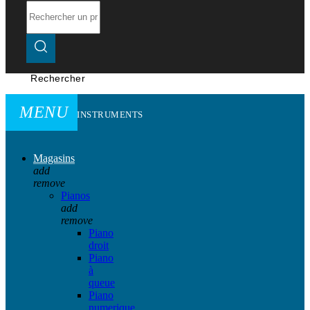
Rechercher
MENU
INSTRUMENTS
Magasins
add
remove
Pianos
add
remove
Piano
droit
Piano
à
queue
Piano
numerique