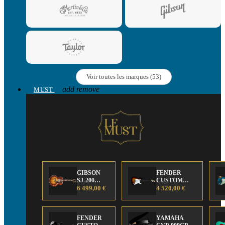
Voir toutes les marques (53)
add
remove
MUST
GIBSON
FENDER
SJ-200
CUSTOM
Anniversary
6 499,00 €
SHOP Strat 63'
4 520,00 €
Limited
NOS Sunburst
Edition
FENDER
YAMAHA