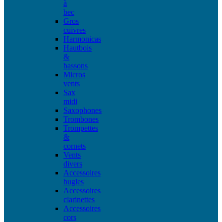
à
bec
Gros
cuivres
Harmonicas
Hautbois
&
bassons
Micros
vents
Sax
midi
Saxophones
Trombones
Trompettes
&
cornets
Vents
divers
Accessoires
bugles
Accessoires
clarinettes
Accessoires
cors