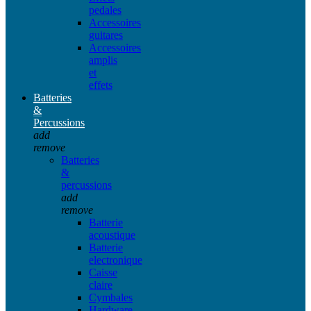
pedales
Accessoires
guitares
Accessoires
amplis
et
effets
Batteries
&
Percussions
add
remove
Batteries
&
percussions
add
remove
Batterie
acoustique
Batterie
electronique
Caisse
claire
Cymbales
Hardware