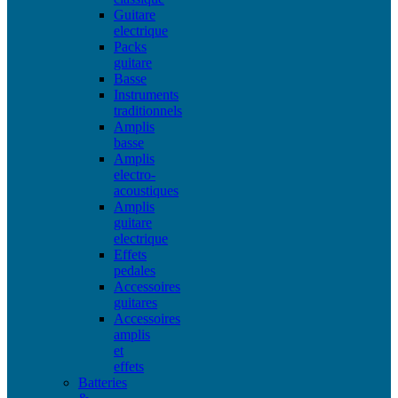
Guitare
electrique
Packs
guitare
Basse
Instruments
traditionnels
Amplis
basse
Amplis
electro-
acoustiques
Amplis
guitare
electrique
Effets
pedales
Accessoires
guitares
Accessoires
amplis
et
effets
Batteries