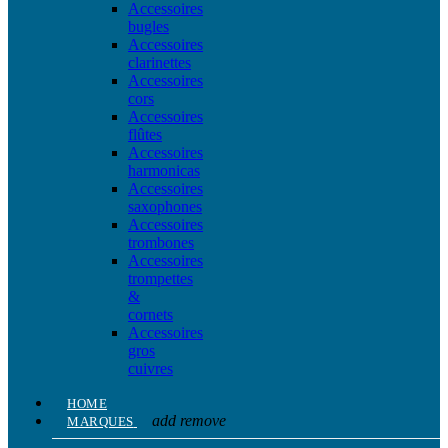
Accessoires
bugles
Accessoires
clarinettes
Accessoires
cors
Accessoires
flûtes
Accessoires
harmonicas
Accessoires
saxophones
Accessoires
trombones
Accessoires
trompettes
&
cornets
Accessoires
gros
cuivres
HOME
add
remove
MARQUES