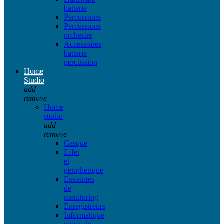
batterie
Percussions
Percussions
orchestre
Accessoires
batterie
percussion
Home
Studio
add
remove
Home
studio
add
remove
Casque
Effet
et
peripherique
Enceintes
de
monitoring
Enregistreurs
Informatique