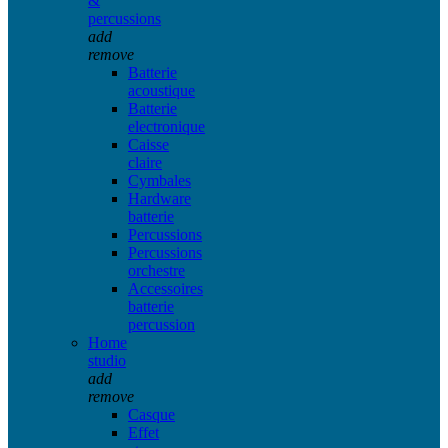
&
percussions
add
remove
Batterie
acoustique
Batterie
electronique
Caisse
claire
Cymbales
Hardware
batterie
Percussions
Percussions
orchestre
Accessoires
batterie
percussion
Home
studio
add
remove
Casque
Effet