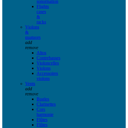
sonorisation
Flights
cases
&
racks
Violons
&
quatuors
add
remove
Altos
Contrebasses
Violoncelles
Violons
Accessoires
violons
Vents
add
remove
Bugles
Clarinettes
Cors
harmonie
Flûtes
Flûtes