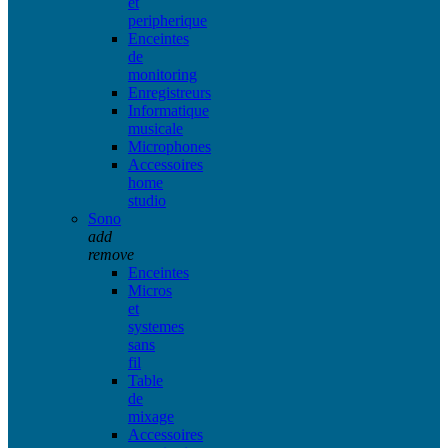
et
peripherique
Enceintes
de
monitoring
Enregistreurs
Informatique
musicale
Microphones
Accessoires
home
studio
Sono
add
remove
Enceintes
Micros
et
systemes
sans
fil
Table
de
mixage
Accessoires