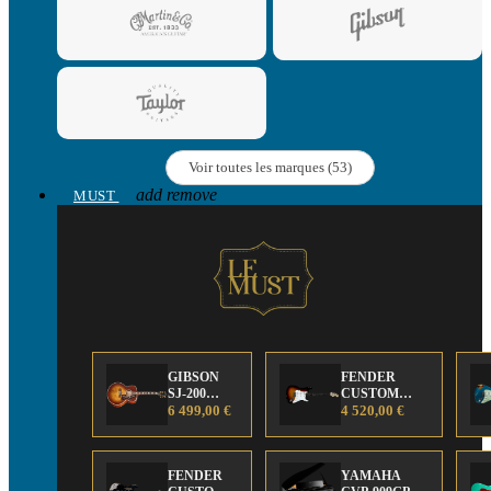
Voir toutes les marques (53)
add
remove
MUST
GIBSON
FENDER
SJ-200
CUSTOM
Anniversary
6 499,00 €
SHOP Strat 63'
4 520,00 €
Limited
NOS Sunburst
Edition
FENDER
YAMAHA