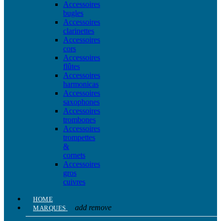
Accessoires
bugles
Accessoires
clarinettes
Accessoires
cors
Accessoires
flûtes
Accessoires
harmonicas
Accessoires
saxophones
Accessoires
trombones
Accessoires
trompettes
&
cornets
Accessoires
gros
cuivres
HOME
add
remove
MARQUES