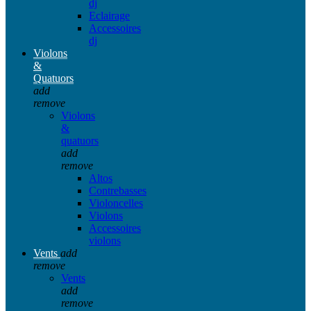
dj
Eclairage
Accessoires
dj
Violons
&
Quatuors
add
remove
Violons
&
quatuors
add
remove
Altos
Contrebasses
Violoncelles
Violons
Accessoires
violons
Vents
add
remove
Vents
add
remove