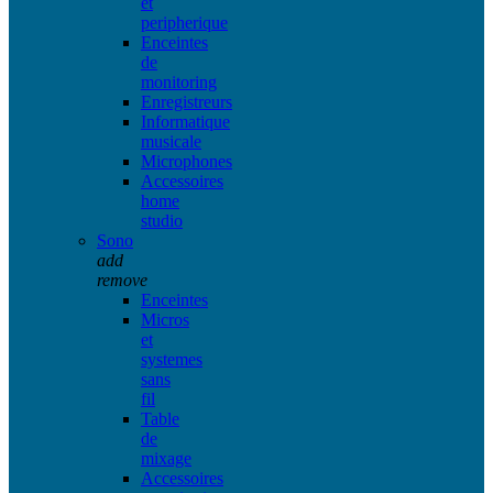
et
peripherique
Enceintes
de
monitoring
Enregistreurs
Informatique
musicale
Microphones
Accessoires
home
studio
Sono
add
remove
Enceintes
Micros
et
systemes
sans
fil
Table
de
mixage
Accessoires