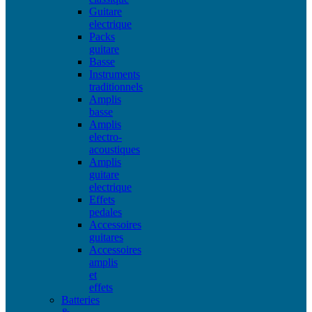
Guitare
electrique
Packs
guitare
Basse
Instruments
traditionnels
Amplis
basse
Amplis
electro-
acoustiques
Amplis
guitare
electrique
Effets
pedales
Accessoires
guitares
Accessoires
amplis
et
effets
Batteries