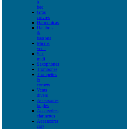
à
bec
Gros
cuivres
Harmonicas
Hautbois
&
bassons
Micros
vents
Sax
midi
Saxophones
Trombones
Trompettes
&
cornets
Vents
divers
Accessoires
bugles
Accessoires
clarinettes
Accessoires
cors