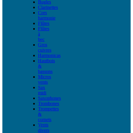
Bugles
Clarinettes
Cors
harmonie
Flûtes
Flûtes
à
bec
Gros
cuivres
Harmonicas
Hautbois
&
bassons
Micros
vents
Sax
midi
Saxophones
Trombones
Trompettes
&
cornets
Vents
divers