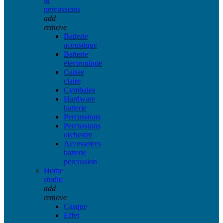
&
percussions
add
remove
Batterie
acoustique
Batterie
electronique
Caisse
claire
Cymbales
Hardware
batterie
Percussions
Percussions
orchestre
Accessoires
batterie
percussion
Home
studio
add
remove
Casque
Effet