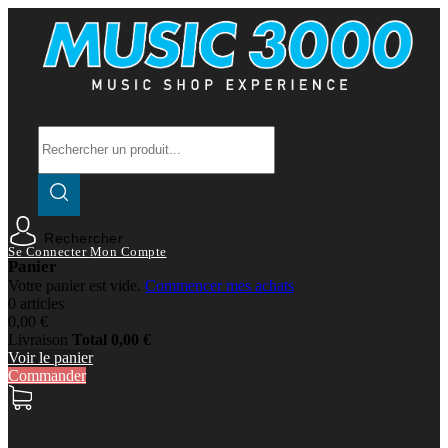
Rechercher
Se Connecter
Mon Compte
Panier
Votre panier est vide.
Commencer mes achats
0 articles
0,00 €
Livraison
Total
0,00 €
Voir le panier
Commander