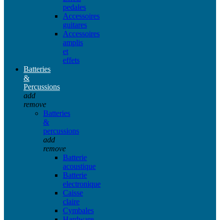
pedales
Accessoires
guitares
Accessoires
amplis
et
effets
Batteries
&
Percussions
add
remove
Batteries
&
percussions
add
remove
Batterie
acoustique
Batterie
electronique
Caisse
claire
Cymbales
Hardware