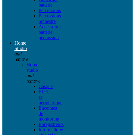
batterie
Percussions
Percussions
orchestre
Accessoires
batterie
percussion
Home
Studio
add
remove
Home
studio
add
remove
Casque
Effet
et
peripherique
Enceintes
de
monitoring
Enregistreurs
Informatique