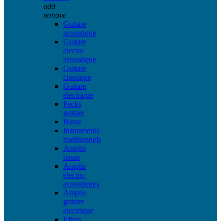
add
remove
Guitare
acoustique
Guitare
electro
acoustique
Guitare
classique
Guitare
electrique
Packs
guitare
Basse
Instruments
traditionnels
Amplis
basse
Amplis
electro-
acoustiques
Amplis
guitare
electrique
Effets