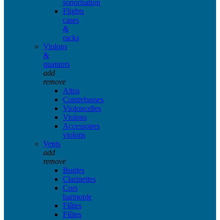
sonorisation
Flights
cases
&
racks
Violons
&
quatuors
add
remove
Altos
Contrebasses
Violoncelles
Violons
Accessoires
violons
Vents
add
remove
Bugles
Clarinettes
Cors
harmonie
Flûtes
Flûtes