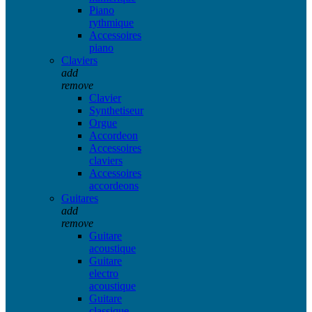
Piano
rythmique
Accessoires
piano
Claviers
add
remove
Clavier
Synthetiseur
Orgue
Accordeon
Accessoires
claviers
Accessoires
accordeons
Guitares
add
remove
Guitare
acoustique
Guitare
electro
acoustique
Guitare
classique