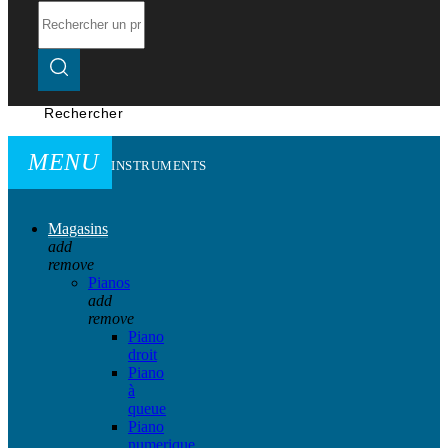
Rechercher
MENU
INSTRUMENTS
Magasins
add
remove
Pianos
add
remove
Piano
droit
Piano
à
queue
Piano
numerique