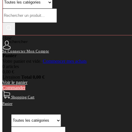
close
Rechercher
Se Connecter
Mon Compte
Panier
Votre panier est vide.
Commencer mes achats
0 articles
0,00 €
Livraison
Total
0,00 €
Voir le panier
Commander
Shopping Cart
Panier