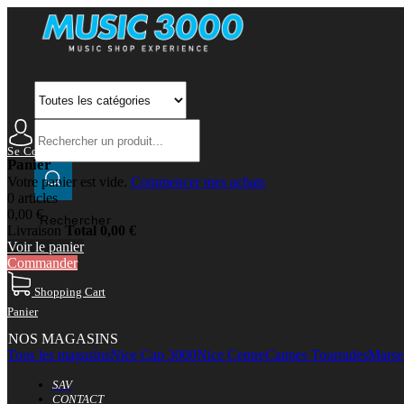
Se Connecter
Mon Compte
Panier
Votre panier est vide.
Commencer mes achats
0 articles
0,00 €
Rechercher
Livraison
Total
0,00 €
Voir le panier
Commander
Shopping Cart
Panier
NOS MAGASINS
Tous les magasins
Nice Cap 3000
Nice Centre
Cannes Tourrades
Marsei
SAV
CONTACT