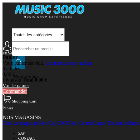
Se Connecter
Mon Compte
Panier
Votre panier est vide.
Commencer mes achats
0 articles
0,00 €
Rechercher
Livraison
Total
0,00 €
Voir le panier
Commander
Shopping Cart
Panier
NOS MAGASINS
Tous les magasins
Nice Cap 3000
Nice Centre
Cannes Tourrades
Marsei
SAV
CONTACT