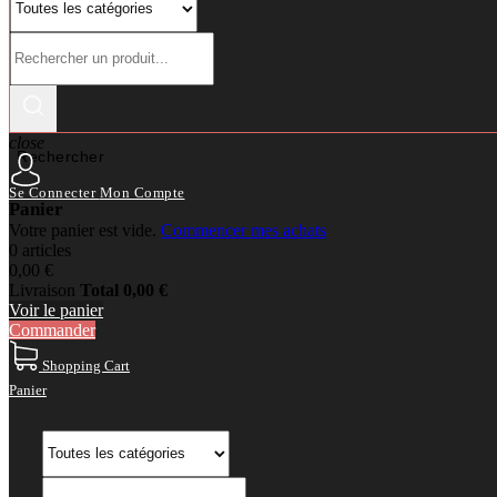
close
Rechercher
Se Connecter
Mon Compte
Panier
Votre panier est vide.
Commencer mes achats
0 articles
0,00 €
Livraison
Total
0,00 €
Voir le panier
Commander
Shopping Cart
Panier