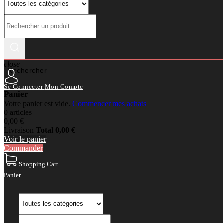
close
Rechercher
Se Connecter
Mon Compte
Panier
Votre panier est vide.
Commencer mes achats
0 articles
0,00 €
Livraison
Total
0,00 €
Voir le panier
Commander
Shopping Cart
Panier