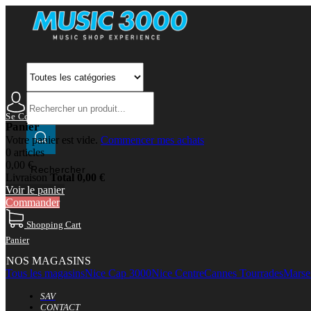
Se Connecter
Mon Compte
Panier
Votre panier est vide.
Commencer mes achats
0 articles
0,00 €
Rechercher
Livraison
Total
0,00 €
Voir le panier
Commander
Shopping Cart
Panier
NOS MAGASINS
Tous les magasins
Nice Cap 3000
Nice Centre
Cannes Tourrades
Marsei
SAV
CONTACT