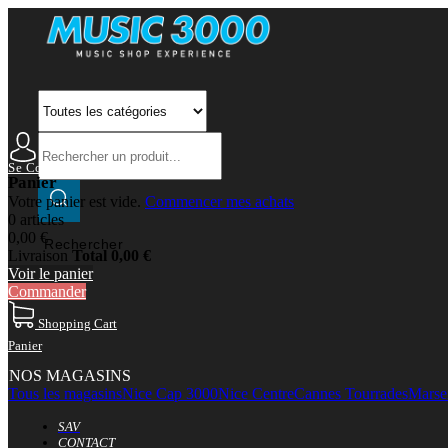
Se Connecter
Mon Compte
Panier
Votre panier est vide.
Commencer mes achats
0 articles
0,00 €
Rechercher
Livraison
Total
0,00 €
Voir le panier
Commander
Shopping Cart
Panier
NOS MAGASINS
Tous les magasins
Nice Cap 3000
Nice Centre
Cannes Tourrades
Marsei
SAV
CONTACT