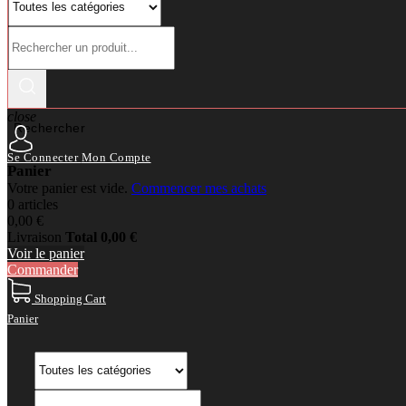
close
Rechercher
Se Connecter
Mon Compte
Panier
Votre panier est vide.
Commencer mes achats
0 articles
0,00 €
Livraison
Total
0,00 €
Voir le panier
Commander
Shopping Cart
Panier