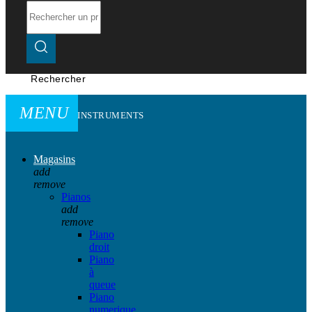
Rechercher
MENU
INSTRUMENTS
Magasins
add
remove
Pianos
add
remove
Piano
droit
Piano
à
queue
Piano
numerique