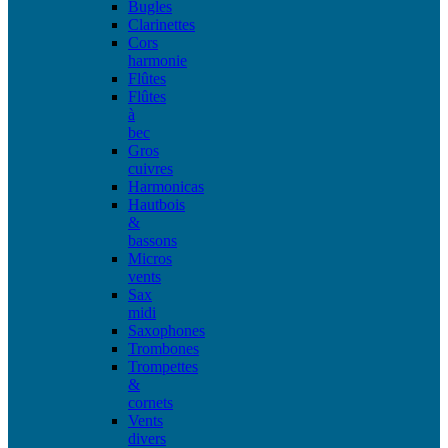
Bugles
Clarinettes
Cors
harmonie
Flûtes
Flûtes
à
bec
Gros
cuivres
Harmonicas
Hautbois
&
bassons
Micros
vents
Sax
midi
Saxophones
Trombones
Trompettes
&
cornets
Vents
divers