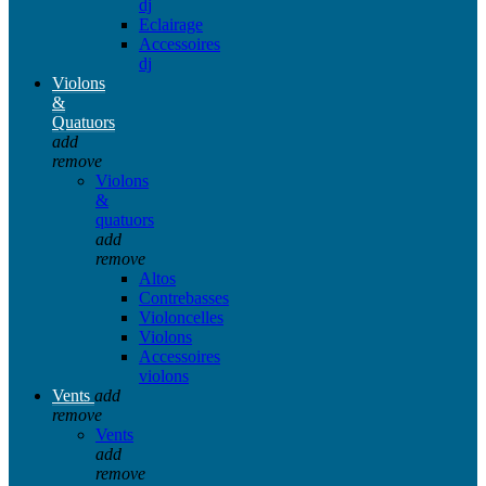
dj
Eclairage
Accessoires
dj
Violons
&
Quatuors
add
remove
Violons
&
quatuors
add
remove
Altos
Contrebasses
Violoncelles
Violons
Accessoires
violons
Vents
add
remove
Vents
add
remove