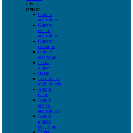
add
remove
Guitare
acoustique
Guitare
electro
acoustique
Guitare
classique
Guitare
electrique
Packs
guitare
Basse
Instruments
traditionnels
Amplis
basse
Amplis
electro-
acoustiques
Amplis
guitare
electrique
Effets