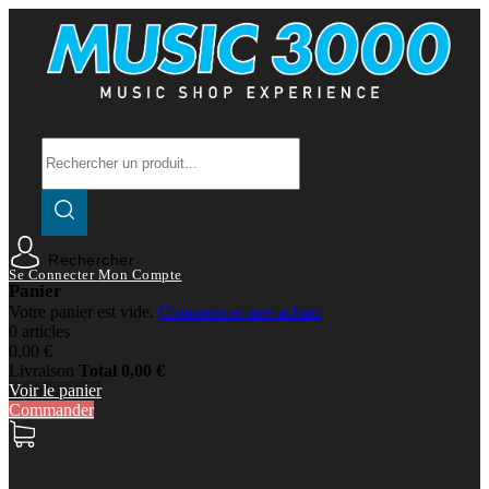
Rechercher
Se Connecter
Mon Compte
Panier
Votre panier est vide.
Commencer mes achats
0 articles
0,00 €
Livraison
Total
0,00 €
Voir le panier
Commander