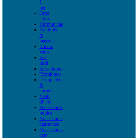
à
bec
Gros
cuivres
Harmonicas
Hautbois
&
bassons
Micros
vents
Sax
midi
Saxophones
Trombones
Trompettes
&
cornets
Vents
divers
Accessoires
bugles
Accessoires
clarinettes
Accessoires
cors