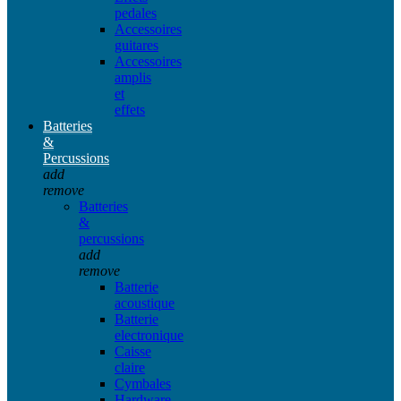
pedales
Accessoires
guitares
Accessoires
amplis
et
effets
Batteries
&
Percussions
add
remove
Batteries
&
percussions
add
remove
Batterie
acoustique
Batterie
electronique
Caisse
claire
Cymbales
Hardware