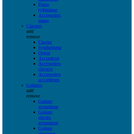
Piano
rythmique
Accessoires
piano
Claviers
add
remove
Clavier
Synthetiseur
Orgue
Accordeon
Accessoires
claviers
Accessoires
accordeons
Guitares
add
remove
Guitare
acoustique
Guitare
electro
acoustique
Guitare
classique