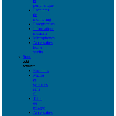
et
peripherique
Enceintes
de
monitoring
Enregistreurs
Informatique
musicale
Microphones
Accessoires
home
studio
Sono
add
remove
Enceintes
Micros
et
systemes
sans
fil
Table
de
mixage
Accessoires