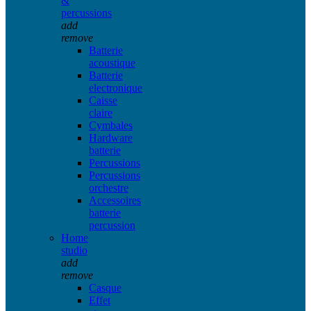
&
percussions
add
remove
Batterie
acoustique
Batterie
electronique
Caisse
claire
Cymbales
Hardware
batterie
Percussions
Percussions
orchestre
Accessoires
batterie
percussion
Home
studio
add
remove
Casque
Effet