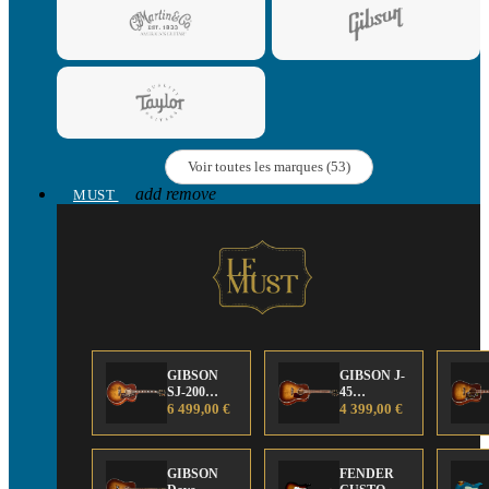
Voir toutes les marques (53)
add
remove
MUST
GIBSON
GIBSON J-
SJ-200
45
Anniversary
6 499,00 €
Anniversary
4 399,00 €
Limited
Limited
Edition
Edition
GIBSON
FENDER