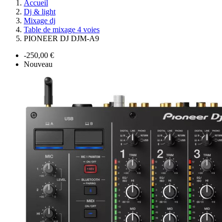
Accueil
Dj & light
Mixage dj
Table de mixage 4 voies
PIONEER DJ DJM-A9
-250,00 €
Nouveau