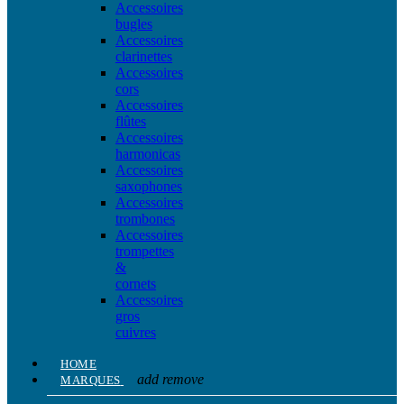
Accessoires
bugles
Accessoires
clarinettes
Accessoires
cors
Accessoires
flûtes
Accessoires
harmonicas
Accessoires
saxophones
Accessoires
trombones
Accessoires
trompettes
&
cornets
Accessoires
gros
cuivres
HOME
add
remove
MARQUES