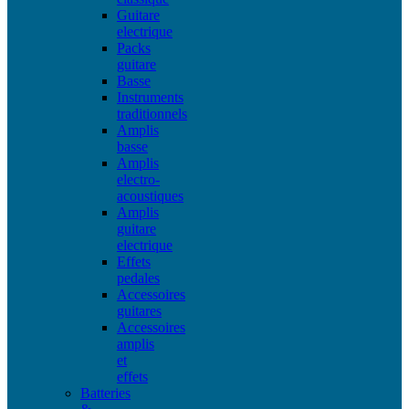
Guitare
electrique
Packs
guitare
Basse
Instruments
traditionnels
Amplis
basse
Amplis
electro-
acoustiques
Amplis
guitare
electrique
Effets
pedales
Accessoires
guitares
Accessoires
amplis
et
effets
Batteries