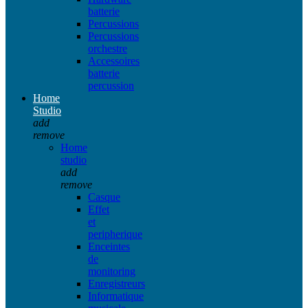
batterie
Percussions
Percussions
orchestre
Accessoires
batterie
percussion
Home
Studio
add
remove
Home
studio
add
remove
Casque
Effet
et
peripherique
Enceintes
de
monitoring
Enregistreurs
Informatique