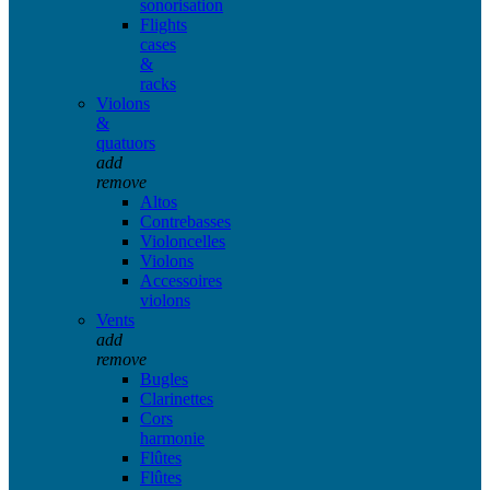
sonorisation
Flights
cases
&
racks
Violons
&
quatuors
add
remove
Altos
Contrebasses
Violoncelles
Violons
Accessoires
violons
Vents
add
remove
Bugles
Clarinettes
Cors
harmonie
Flûtes
Flûtes