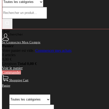
close
Rechercher
Se Connecter
Mon Compte
Panier
Votre panier est vide.
Commencer mes achats
0 articles
0,00 €
Livraison
Total
0,00 €
Voir le panier
Commander
Shopping Cart
Panier