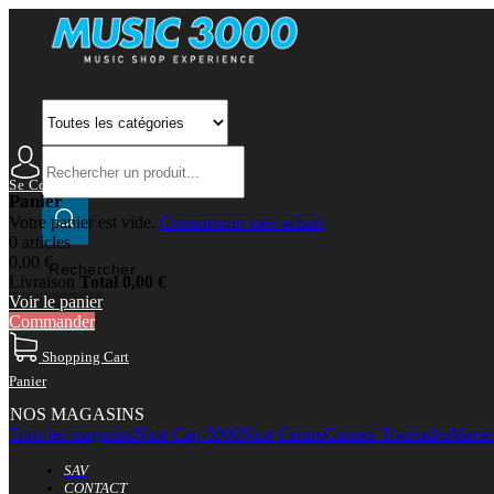
Se Connecter
Mon Compte
Panier
Votre panier est vide.
Commencer mes achats
0 articles
0,00 €
Rechercher
Livraison
Total
0,00 €
Voir le panier
Commander
Shopping Cart
Panier
NOS MAGASINS
Tous les magasins
Nice Cap 3000
Nice Centre
Cannes Tourrades
Marsei
SAV
CONTACT