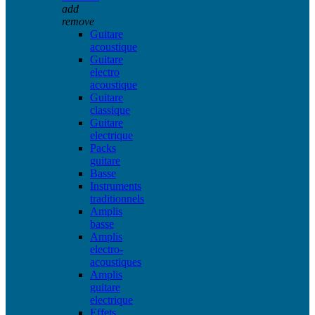
add
remove
Guitare
acoustique
Guitare
electro
acoustique
Guitare
classique
Guitare
electrique
Packs
guitare
Basse
Instruments
traditionnels
Amplis
basse
Amplis
electro-
acoustiques
Amplis
guitare
electrique
Effets