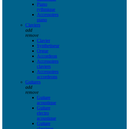
Piano
rythmique
Accessoires
piano
Claviers
add
remove
Clavier
Synthetiseur
Orgue
Accordeon
Accessoires
claviers
Accessoires
accordeons
Guitares
add
remove
Guitare
acoustique
Guitare
electro
acoustique
Guitare
classique