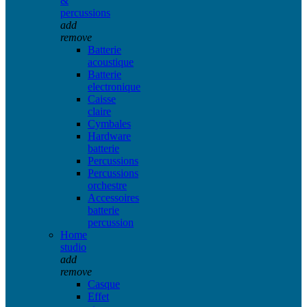
&
percussions
add
remove
Batterie
acoustique
Batterie
electronique
Caisse
claire
Cymbales
Hardware
batterie
Percussions
Percussions
orchestre
Accessoires
batterie
percussion
Home
studio
add
remove
Casque
Effet