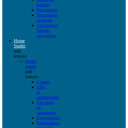
batterie
Percussions
Percussions
orchestre
Accessoires
batterie
percussion
Home
Studio
add
remove
Home
studio
add
remove
Casque
Effet
et
peripherique
Enceintes
de
monitoring
Enregistreurs
Informatique