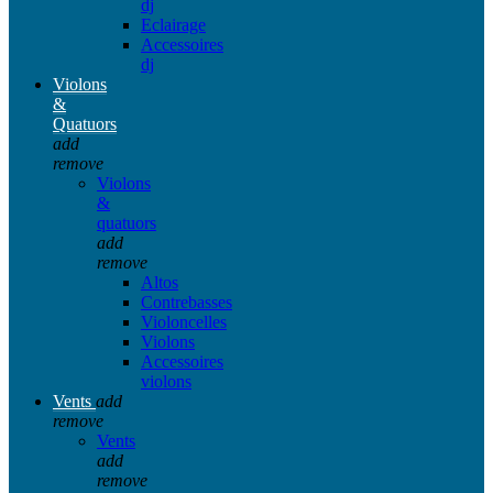
dj
Eclairage
Accessoires
dj
Violons
&
Quatuors
add
remove
Violons
&
quatuors
add
remove
Altos
Contrebasses
Violoncelles
Violons
Accessoires
violons
Vents
add
remove
Vents
add
remove