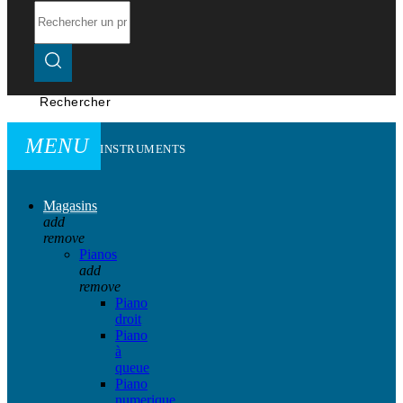
Rechercher
MENU
INSTRUMENTS
Magasins
add
remove
Pianos
add
remove
Piano
droit
Piano
à
queue
Piano
numerique