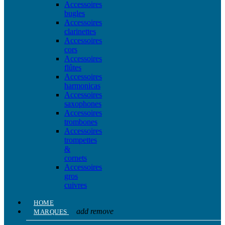
Accessoires
bugles
Accessoires
clarinettes
Accessoires
cors
Accessoires
flûtes
Accessoires
harmonicas
Accessoires
saxophones
Accessoires
trombones
Accessoires
trompettes
&
cornets
Accessoires
gros
cuivres
HOME
add
remove
MARQUES