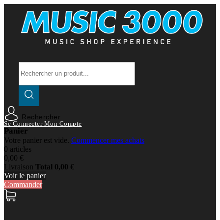
Rechercher
Se Connecter
Mon Compte
Panier
Votre panier est vide.
Commencer mes achats
0 articles
0,00 €
Livraison
Total
0,00 €
Voir le panier
Commander