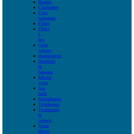
Bugles
Clarinettes
Cors
harmonie
Flûtes
Flûtes
à
bec
Gros
cuivres
Harmonicas
Hautbois
&
bassons
Micros
vents
Sax
midi
Saxophones
Trombones
Trompettes
&
cornets
Vents
divers