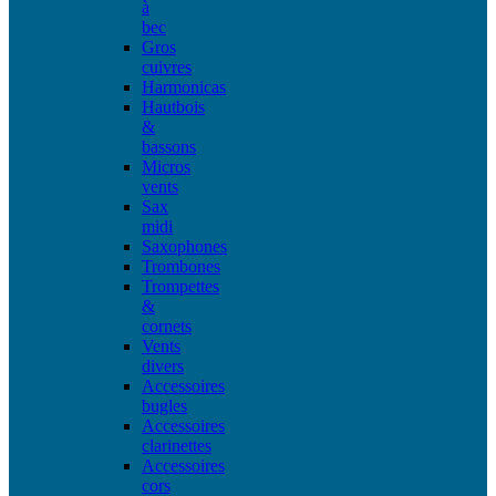
à
bec
Gros
cuivres
Harmonicas
Hautbois
&
bassons
Micros
vents
Sax
midi
Saxophones
Trombones
Trompettes
&
cornets
Vents
divers
Accessoires
bugles
Accessoires
clarinettes
Accessoires
cors