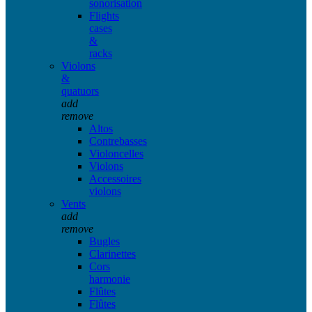
sonorisation
Flights
cases
&
racks
Violons
&
quatuors
add
remove
Altos
Contrebasses
Violoncelles
Violons
Accessoires
violons
Vents
add
remove
Bugles
Clarinettes
Cors
harmonie
Flûtes
Flûtes