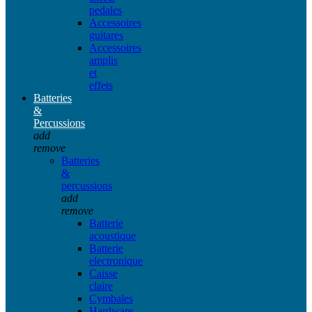
pedales
Accessoires
guitares
Accessoires
amplis
et
effets
Batteries
&
Percussions
add
remove
Batteries
&
percussions
add
remove
Batterie
acoustique
Batterie
electronique
Caisse
claire
Cymbales
Hardware