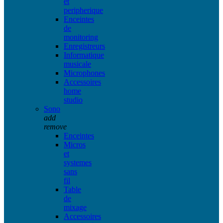
et
peripherique
Enceintes
de
monitoring
Enregistreurs
Informatique
musicale
Microphones
Accessoires
home
studio
Sono
add
remove
Enceintes
Micros
et
systemes
sans
fil
Table
de
mixage
Accessoires