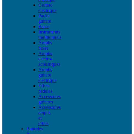
Guitare
electrique
Packs
guitare
Basse
Instruments
traditionnels
Amplis
basse
Amplis
electro-
acoustiques
Amplis
guitare
electrique
Effets
pedales
Accessoires
guitares
Accessoires
amplis
et
effets
Batteries