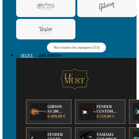
Voir toutes les marques (53)
add
remove
MUST
GIBSON
FENDER
SJ-200
CUSTOM
Anniversary
6 499,00 €
SHOP Strat 63'
4 520,00 €
Limited
NOS Sunburst
Edition
FENDER
YAMAHA