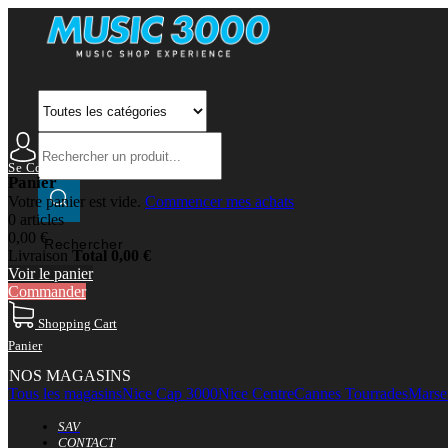
Se Connecter
Mon Compte
Panier
Votre panier est vide.
Commencer mes achats
0 articles
0,00 €
Rechercher
Livraison
Total
0,00 €
Voir le panier
Commander
Shopping Cart
Panier
NOS MAGASINS
Tous les magasins
Nice Cap 3000
Nice Centre
Cannes Tourrades
Marsei
SAV
CONTACT