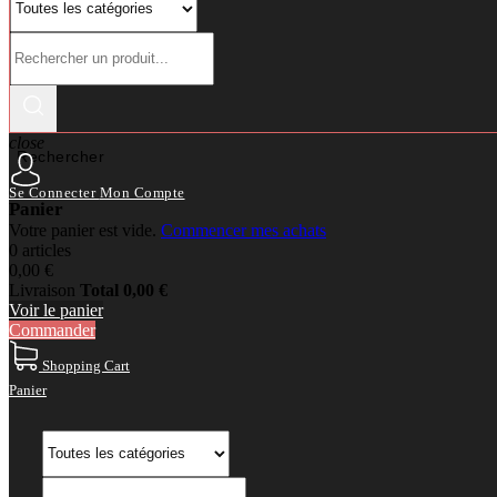
close
Rechercher
Se Connecter
Mon Compte
Panier
Votre panier est vide.
Commencer mes achats
0 articles
0,00 €
Livraison
Total
0,00 €
Voir le panier
Commander
Shopping Cart
Panier