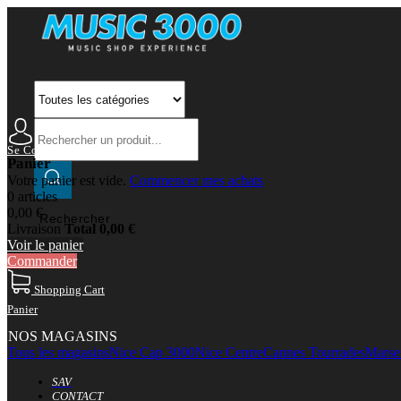
Se Connecter
Mon Compte
Panier
Votre panier est vide.
Commencer mes achats
0 articles
0,00 €
Rechercher
Livraison
Total
0,00 €
Voir le panier
Commander
Shopping Cart
Panier
NOS MAGASINS
Tous les magasins
Nice Cap 3000
Nice Centre
Cannes Tourrades
Marsei
SAV
CONTACT