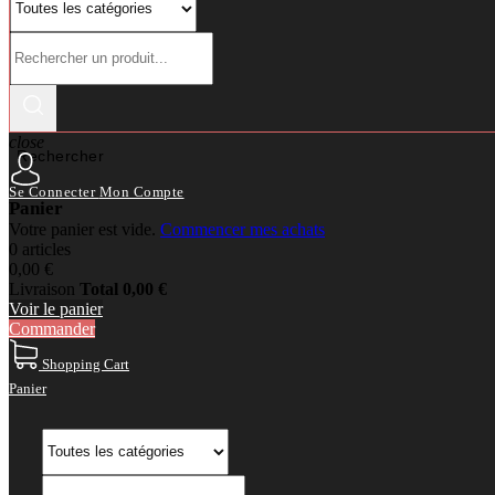
close
Rechercher
Se Connecter
Mon Compte
Panier
Votre panier est vide.
Commencer mes achats
0 articles
0,00 €
Livraison
Total
0,00 €
Voir le panier
Commander
Shopping Cart
Panier